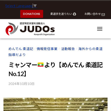
ー
認
コ
Select Language
▼
定
ン
特
DONATIONS
柔道衣を送りたい
お問い合わせ
テ
定
ン
非
ツ
メ
営
ニ
へ
ュ
利
ー
認
認
ス
活
定
定
めんでん 柔道記
情報発信事業
活動報告
海外からの柔道
動
/
/
/
キ
特
特
指導だより
法
ッ
定
定
人
プ
ミャンマー
より【めんでん 柔道記
非
J
非
営
No.12】
U
営
利
D
利
2024年10月10日
b
活
O
活
y
動
s
動
k
法
o
法
人
u
J
人