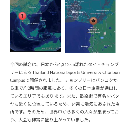
会
の
実
現
と
世
界
平
今回の試合は、日本から4,312km離れたタイ・チョンブ
和
リーにあるThailand National Sports University Chonburi
の
Campusで開催されました。チョンブリーはバンコクか
構
築
ら車で約2時間の距離にあり、多くの日本企業が進出し
に
ているエリアでもあります。また、歓楽街で有名なパタ
尽
ヤも近くに位置しているため、非常に活気にあふれた場
く
所です。そのため、世界中から多くの人々が集まってお
し
り、大会も非常に盛り上がっていました。
て