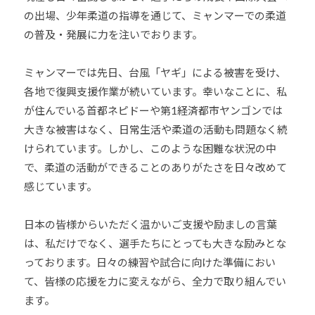
他
の出場、少年柔道の指導を通じて、ミャンマーでの柔道
分
の普及・発展に力を注いでおります。
野
と
ミャンマーでは先日、台風「ヤギ」による被害を受け、
積
各地で復興支援作業が続いています。幸いなことに、私
極
が住んでいる首都ネピドーや第1経済都市ヤンゴンでは
的
大きな被害はなく、日常生活や柔道の活動も問題なく続
な
けられています。しかし、このような困難な状況の中
交
で、柔道の活動ができることのありがたさを日々改めて
流
感じています。
を
図
日本の皆様からいただく温かいご支援や励ましの言葉
り
な
は、私だけでなく、選手たちにとっても大きな励みとな
が
っております。日々の練習や試合に向けた準備におい
ら
て、皆様の応援を力に変えながら、全力で取り組んでい
、
ます。
柔