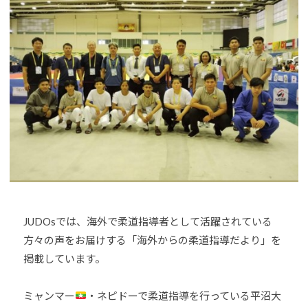
h
U
J
o
D
U
u
O
D
-
s
O
j
は
u
s
、
d
世
o
界
s
各
@
国
b
・
O
地
z
域
JUDOsでは、海外で柔道指導者として活躍されている
J
で
H
方々の声をお届けする「海外からの柔道指導だより」を
選
8
掲載しています。
手
、
ミャンマー
・ネピドーで柔道指導を行っている平沼大
青