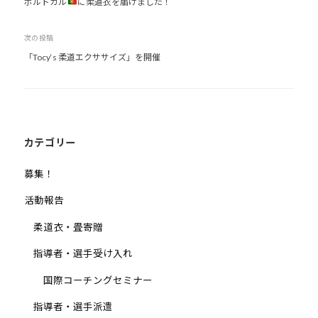
ポルトガル
に柔道衣を届けました！
稿
ナ
次の投稿
ビ
「Tocy‘s 柔道エクササイズ」を開催
ゲ
ー
シ
ョ
ン
カテゴリー
募集！
活動報告
柔道衣・畳寄贈
指導者・選手受け入れ
国際コーチングセミナー
指導者・選手派遣