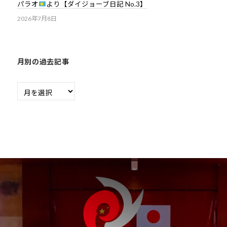
パラオ
より【ダイジョーブ日記 No.3】
2026年7月8日
月別の過去記事
月
別
の
過
去
記
事