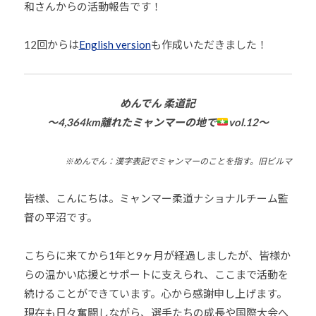
和さんからの活動報告です！
少
年
12回からは
English version
も作成いただきました！
の
育
成
支
めんでん 柔道記
援
〜4,364km離れたミャンマーの地で
vol.12〜
を
行
※めんでん：漢字表記でミャンマーのことを指す。旧ビルマ
い
、
皆様、こんにちは。ミャンマー柔道ナショナルチーム監
各
督の平沼です。
種
ス
こちらに来てから1年と9ヶ月が経過しましたが、皆様か
ポ
らの温かい応援とサポートに支えられ、ここまで活動を
ー
続けることができています。心から感謝申し上げます。
ツ
現在も日々奮闘しながら、選手たちの成長や国際大会へ
・