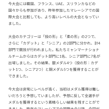
ま
今大会には韓国、フランス、UAE、スリランカなどの
い
国々からも参加があり、昨年参加したマレーシアでの国
り
際大会と比較しても、より高いレベルの大会となってい
ま
ました。
す
。
大会のカテゴリーは「投の形」と「柔の形」の2つで、
さらに「カデット」と「シニア」の2部門に分かれ、計4
部門で競技が行われました。私たちミャンマーナショナ
ルチームからはカデット部門に1名、シニア部門に7名が
出場しました。その結果、銀メダル4つ（投の形：カデ
ット1つ、シニア2つ）と銅メダル5つを獲得することが
できました。
今大会は非常にレベルが高く、当初はメダル獲得は難し
いだろうと予想していましたが、予想に反して全選手が
メダルを獲得するという素晴らしい結果を残すことがで
きました。昨年のマレーシアでの国際大会以降、今回が