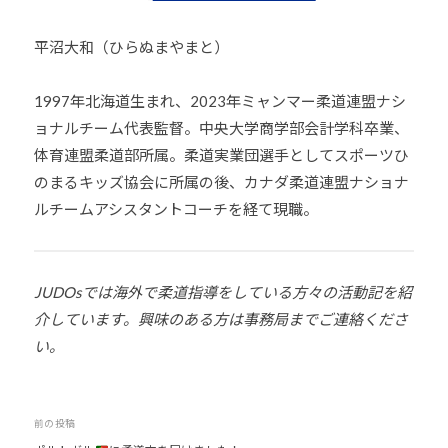
平沼大和（ひらぬまやまと）
1997年北海道生まれ、2023年ミャンマー柔道連盟ナシ
ョナルチーム代表監督。中央大学商学部会計学科卒業、
体育連盟柔道部所属。柔道実業団選手としてスポーツひ
のまるキッズ協会に所属の後、カナダ柔道連盟ナショナ
ルチームアシスタントコーチを経て現職。
JUDOsでは海外で柔道指導をしている方々の活動記を紹
介しています。興味のある方は事務局までご連絡くださ
い。
投
前の投稿