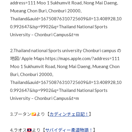
address=111 Moo 1 Sukhumvit Road, Nong Mai Daeng,
Mueang Chon Buri, Chonburi 20000,
Thailand&auid=16750876310725609&ll=13.408928,10
0.992647&lsp=9902&q=Thailand National Sports
University – Chonburi Campus&t=m
2.Thailand national Sports university Chonburi campus の
地図/ Apple Maps https://maps.apple.com/?address=111
Moo 1 Sukhumvit Road, Nong Mai Daeng, Mueang Chon
Buri, Chonburi 20000,
Thailand&auid=16750876310725609&ll=13.408928,10
0.992647&lsp=9902&q=Thailand National Sports
University – Chonburi Campus&t=m
3.ブータン
より【
カディンチェ日記！
】
4.ラオス
より【
サバイディー柔道物語！
】