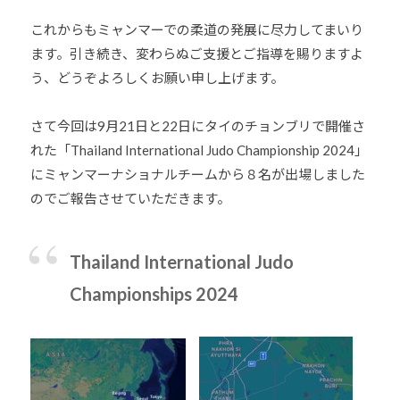
道
これからもミャンマーでの柔道の発展に尽力してまいり
お
ます。引き続き、変わらぬご支援とご指導を賜りますよ
よ
う、どうぞよろしくお願い申し上げます。
び
ス
さて今回は9月21日と22日にタイのチョンブリで開催さ
ポ
れた「Thailand International Judo Championship 2024」
ー
にミャンマーナショナルチームから８名が出場しました
ツ
のでご報告させていただきます。
を
通
じ
Thailand International Judo
た
多
Championships 2024
様
性
あ
る
社