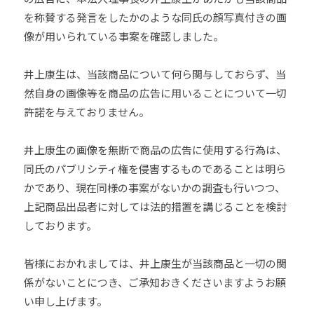
U
J
h
を称賛する発言をしたかのような同氏の顔写真付きの画
D
o
U
像が用いられている事案を確認しました。
O
u
D
s
-
O
井上康生は、当該商品について何ら関与しておらず、当
は
j
s
然自身の画像等を商品の広告に用いることについて一切
、
u
許諾を与えておりません。
世
d
o
界
井上康生の画像を無断で商品の広告に使用する行為は、
s
各
@
同氏のパブリシティ権を侵害するものであることは明ら
国
b
・
かであり、現在同様の事案がないかの調査も行いつつ、
O
地
上記商品出品者に対しては法的措置を講じることを検討
z
域
しております。
J
で
H
選
皆様におかれましては、井上康生が当該商品と一切の関
8
手
係がないことにつき、ご承知おきくださいますようお願
、
い申し上げます。
青