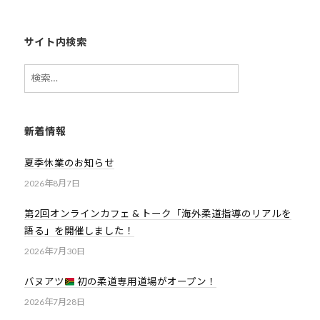
道
お
サイト内検索
よ
び
検
ス
索:
ポ
ー
新着情報
ツ
を
夏季休業のお知らせ
通
2026年8月7日
じ
た
第2回オンラインカフェ & トーク「海外柔道指導のリアルを
多
語る」を開催しました！
様
2026年7月30日
性
バヌアツ
初の柔道専用道場がオープン！
あ
る
2026年7月28日
社