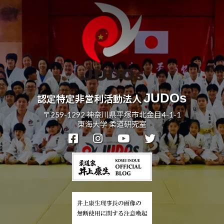
ま
い
り
ま
す
。
JUDOs
認定特定非営利活動法人
〒259-1292 神奈川県平塚市北金目4-1-1
東海大学 柔道研究室