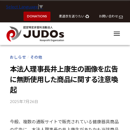
ー
認
コ
Select Language
▼
定
ン
特
DONATIONS
柔道衣を送りたい
お問い合わせ
テ
定
ン
非
ツ
メ
営
ニ
へ
ュ
利
ー
認
認
ス
活
定
定
おしらせ
その他
動
/
キ
特
特
法
ッ
本法人理事長井上康生の画像を広告
定
定
人
プ
非
に無断使用した商品に関する注意喚
J
非
営
U
営
起
利
D
利
活
O
2025年7月26日
b
活
動
s
y
動
法
k
法
人
今般、複数の通販サイトで販売されている健康器具商品
o
J
人
の広告に、本法人理事長の井上康生があたかも当該商品
u