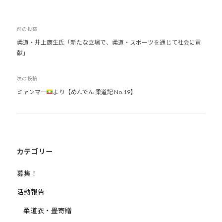
少
年
投
前の投稿
の
柔道・井上康生氏「新たな立場で、柔道・スポーツを通じて社会に貢
稿
育
献」
ナ
成
支
ビ
次の投稿
援
ゲ
ミャンマー
より【めんでん 柔道記 No.19】
を
ー
行
シ
い
ョ
、
ン
各
カテゴリー
種
ス
募集！
ポ
活動報告
ー
ツ
柔道衣・畳寄贈
・