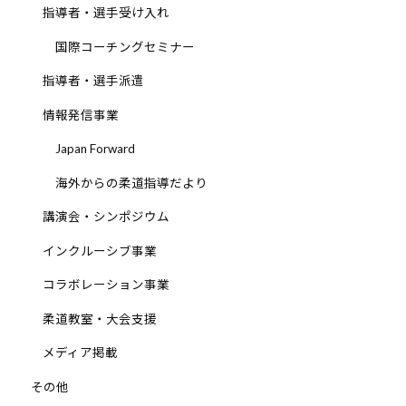
指導者・選手受け入れ
他
分
国際コーチングセミナー
野
指導者・選手派遣
と
積
情報発信事業
極
Japan Forward
的
な
海外からの柔道指導だより
交
講演会・シンポジウム
流
を
インクルーシブ事業
図
コラボレーション事業
り
な
柔道教室・大会支援
が
メディア掲載
ら
、
その他
柔