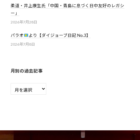
柔道・井上康生氏「中国・青島に息づく日中友好のレガシ
会
ー」
の
2026年7月28日
実
現
パラオ
より【ダイジョーブ日記 No.3】
と
2026年7月8日
世
界
平
和
月別の過去記事
の
月
構
別
築
の
に
過
尽
去
く
記
し
事
て