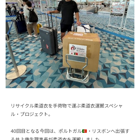
o
U
J
u
D
U
-
O
D
j
s
O
u
は
d
s
、
o
世
s
界
@
各
b
国
O
・
z
地
J
域
H
リサイクル柔道衣を手荷物で運ぶ柔道衣運搬スペシャ
で
8
ル・プロジェクト。
選
手
、
40回目となる今回は、ポルトガル
・リスボンへ出張す
青
る井上康生理事長が柔道衣を運搬しました。