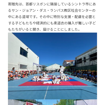
寄贈先は、首都リスボンに隣接しているシントラ市にあ
他
るサン・ジョアン・ダス・ランパス教区社会センターの
分
野
中にある道場です。その中に特別な支援・配慮を必要と
と
する子どもたちや経済的にも柔道衣の購入が難しい子ど
積
もたちがいると聞き、届けることにしました。
極
的
な
交
流
を
図
り
な
が
ら
、
柔