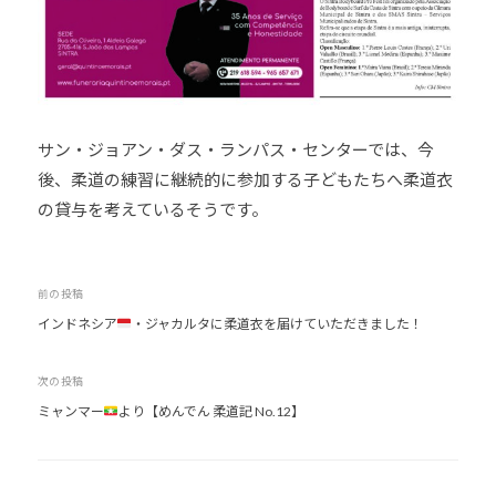
サン・ジョアン・ダス・ランパス・センターでは、今
後、柔道の練習に継続的に参加する子どもたちへ柔道衣
の貸与を考えているそうです。
投
前の投稿
インドネシア
・ジャカルタに柔道衣を届けていただきました！
稿
ナ
次の投稿
ビ
ミャンマー
より【めんでん 柔道記 No.12】
ゲ
ー
シ