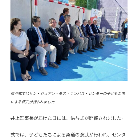
道
お
よ
び
ス
ポ
ー
ツ
を
通
じ
た
供与式ではサン・ジョアン・ダス・ランパス・センターの子どもたち
多
による演武が行われました
様
性
井上理事長が届けた日には、供与式が開催されました。
あ
る
式では、子どもたちによる柔道の演武が行われ、センタ
社