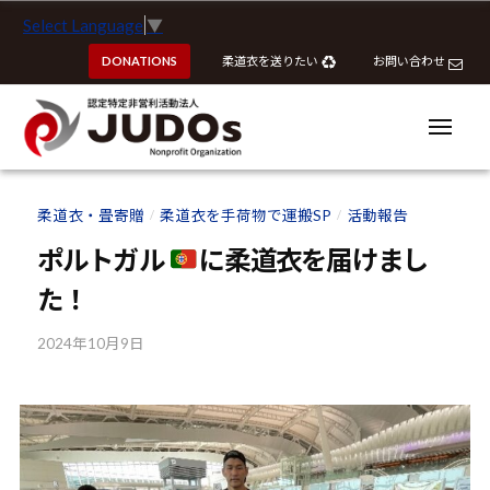
ー
認
コ
Select Language
▼
定
ン
特
DONATIONS
柔道衣を送りたい
お問い合わせ
テ
定
ン
非
ツ
メ
営
ニ
へ
ュ
利
ー
認
認
ス
活
定
定
柔道衣・畳寄贈
柔道衣を手荷物で運搬SP
活動報告
動
/
/
キ
特
特
法
ッ
ポルトガル
に柔道衣を届けまし
定
定
人
プ
非
た！
J
非
営
U
営
利
2024年10月9日
b
D
利
y
活
O
活
k
動
s
動
o
法
u
法
人
h
J
人