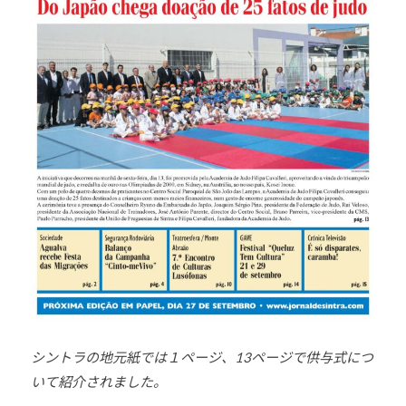
ま
い
り
ま
す
。
シントラの地元紙では１ページ、13ページで供与式につ
いて紹介されました。