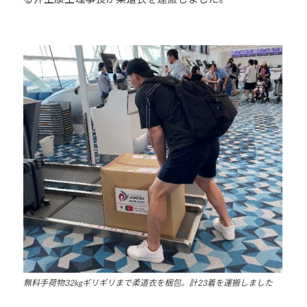
少
年
の
育
成
支
援
を
行
い
、
各
種
ス
ポ
ー
無料手荷物32kgギリギリまで柔道衣を梱包。計23着を運搬しました
ツ
・