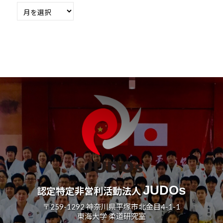
月
別
の
過
去
記
事
JUDOs
認定特定非営利活動法人
〒259-1292 神奈川県平塚市北金目4-1-1
東海大学 柔道研究室