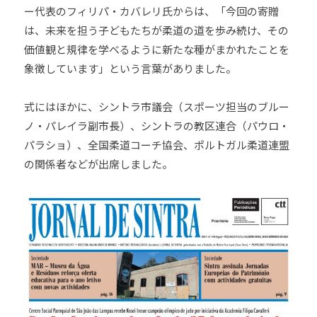
ー代表のフィリパ・カバレリ氏からは、「今回の寄贈
会
は、未来を担う子どもたちが柔道の道を歩み続け、その
の
価値観と規律を学べるように新たな種がまかれたことを
実
象徴しています」という言葉がありました。
現
と
世
式にはほかに、シントラ市議会（スポーツ担当のブルー
界
ノ・パレイラ副市長）、シントラの教区連合（パウロ・
平
パラショ）、全国柔道コーチ協会、ポルトガル柔道連盟
和
の関係者などが出席しました。
の
構
築
に
尽
く
し
て