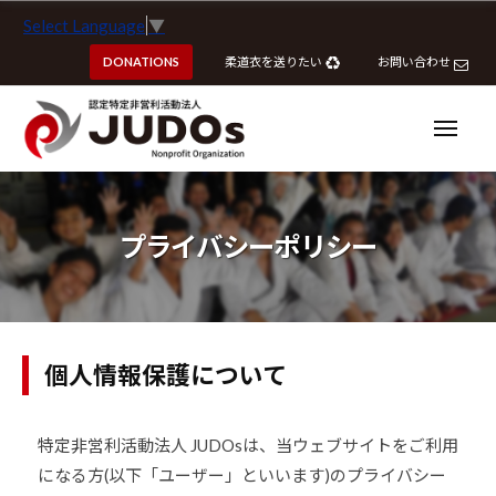
ー
認
コ
Select Language
▼
定
ン
特
DONATIONS
柔道衣を送りたい
お問い合わせ
テ
定
ン
非
ツ
メ
営
ニ
へ
ュ
利
ー
認
認
ス
活
定
定
動
キ
特
特
プライバシーポリシー
法
ッ
定
定
人
プ
非
J
非
営
U
営
利
D
利
個人情報保護について
活
O
活
動
s
動
法
特定非営利活動法人 JUDOsは、当ウェブサイトをご利用
法
人
になる方(以下「ユーザー」といいます)のプライバシー
J
人