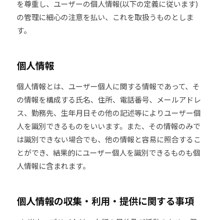
を尊重し、ユーザーの個人情報(以下の定義に従います)
U
J
の管理に細心の注意を払い、これを取扱うものとしま
D
U
す。
O
D
s
O
は
個人情報
s
、
世
個人情報とは、ユーザー個人に関する情報であって、そ
界
の情報を構成する氏名、住所、電話番号、メールアドレ
各
ス、勤務先、生年月日その他の記述等によりユーザー個
国
人を識別できるものをいいます。また、その情報のみで
・
は識別できない場合でも、他の情報と容易に照合するこ
地
とができ、結果的にユーザー個人を識別できるものも個
域
人情報に含まれます。
で
選
手
個人情報の収集・利用・提供に関する事項
、
青