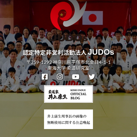
道
お
よ
び
ス
ポ
JUDOs
認定特定非営利活動法人
ー
ツ
〒259-1292 神奈川県平塚市北金目4-1-1
東海大学 柔道研究室
を
通
じ
た
多
様
性
あ
る
社