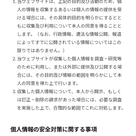
当ウェブサイトは、上記の目的及び活動のため、個
少
人の情報を収集するあるいは個人の情報の提供を受
年
ける場合には、その具体的目的を明らかにするとと
の
もに収集及び利用について本人の同意を得ることと
育
します。（なお、行政情報、適法な情報公開、報道
成
によってすでに公開されている情報についてはこの
支
限りではありません。）
援
当ウェブサイトが収集した個人情報を調査・研究等
を
行
のために利用し、または外部に提供及び公開する場
い
合には、その目的及び情報の範囲を明らかにして本
、
人の同意を得た上で行います。
各
収集した個人情報について、本人から開示、もしく
種
は訂正・削除の請求があった場合には、必要な調査
ス
を実施した上で、合理的な範囲でこれに対処します。
ポ
ー
ツ
個人情報の安全対策に関する事項
・