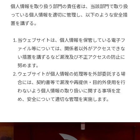
個人情報を取り扱う部門の責任者は、当該部門で取り扱
他
分
っている個人情報を適切に管理し、以下のような安全措
野
置を講ずる。
と
積
当ウェブサイトは、個人情報を保管している電子フ
極
ァイル等については、関係者以外がアクセスできな
的
い措置を講ずるなど漏洩及び不正アクセスの防止に
な
努めます。
交
ウェブサイトが個人情報の処理等を外部委託する場
流
合には、契約書等で漏洩や再提供・目的外使用を行
を
わないよう個人情報の取り扱いに関する事項を定
図
め、安全について適切な管理を実施します。
り
な
が
ら
、
柔