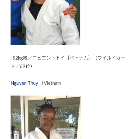
会
の
実
現
と
世
界
-52kg級／ニュエン・トイ［ベトナム］（ワイルドカー
平
ド／69位）
和
の
Nguyen Thuy
［Vietnam］
構
築
に
尽
く
し
て