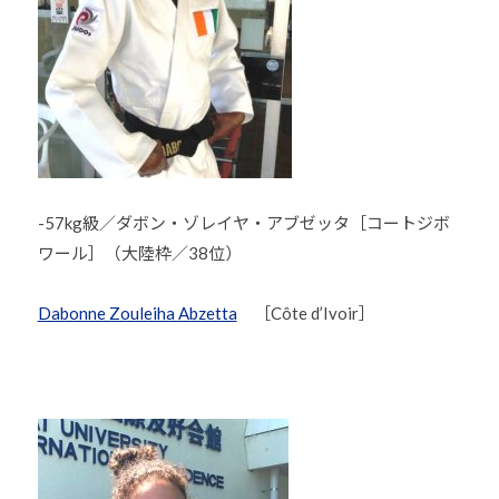
ま
い
り
ま
す
。
-57kg級／ダボン・ゾレイヤ・アブゼッタ［コートジボ
ワール］（大陸枠／38位）
Dabonne Zouleiha Abzetta
［Côte d’Ivoir］