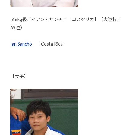
道
お
-66kg級／イアン・サンチョ［コスタリカ］（大陸枠／
よ
69位）
び
ス
Ian Sancho
［Costa Rica］
ポ
ー
ツ
を
通
【女子】
じ
た
多
様
性
あ
る
社