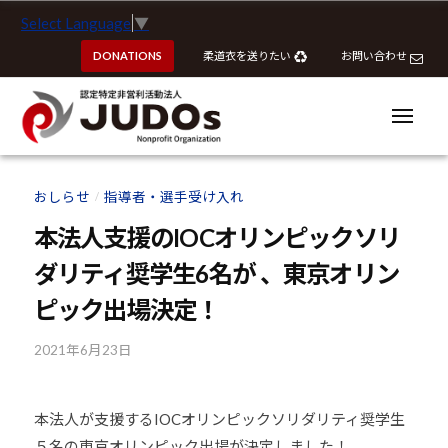
ー
認
コ
Select Language
▼
定
ン
特
DONATIONS
柔道衣を送りたい
お問い合わせ
テ
定
ン
非
ツ
メ
営
ニ
へ
ュ
利
ー
認
認
ス
活
定
定
おしらせ
指導者・選手受け入れ
動
/
キ
特
特
法
ッ
本法人支援のIOCオリンピックソリ
定
定
人
プ
非
ダリティ奨学生6名が 、東京オリン
J
非
営
U
営
ピック出場決定！
利
D
利
活
O
2021年6月23日
b
活
動
s
y
動
法
k
法
人
本法人が支援するIOCオリンピックソリダリティ奨学生
o
J
人
５名の東京オリンピック出場が決定しました！
u