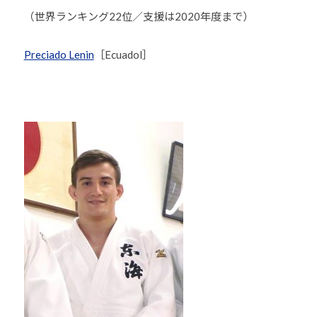
他
（世界ランキング22位／支援は2020年度まで）
分
野
Preciado Lenin
［Ecuadol］
と
積
極
的
な
交
流
を
図
り
な
が
ら
、
柔