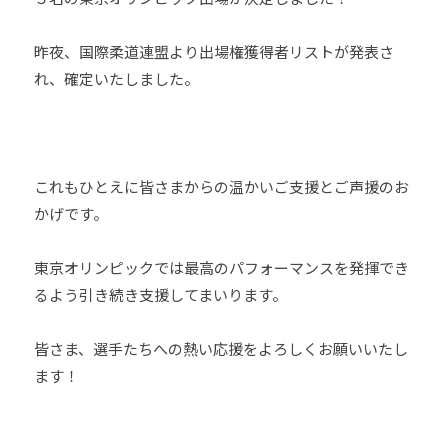
U
J
h
D
o
U
昨夜、国際柔道連盟より出場権獲得者リストが発表さ
O
u
D
れ、確定いたしました。
s
-
O
は
j
s
、
u
世
d
これもひとえに皆さまからの温かいご支援とご声援のお
o
界
かげです。
s
各
@
国
b
・
東京オリンピックでは最高のパフォーマンスを発揮でき
O
地
るよう引き続き支援してまいります。
z
域
J
で
皆さま、選手たちへの熱い応援をよろしくお願いいたし
H
選
ます！
8
手
、
青