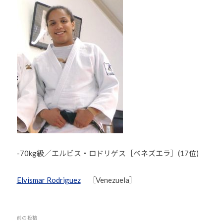
-70kg級／エルビス・ロドリゲス［ベネズエラ］(17位)
Elvismar Rodriguez
［Venezuela］
投
前の投稿