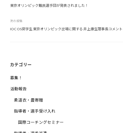
東京オリンピック難民選手団が発表されました！
稿
ナ
次の投稿
ビ
IOC OS奨学生 東京オリンピック出場に関する 井上康生理事長コメント
ゲ
ー
シ
ョ
ン
カテゴリー
募集！
活動報告
柔道衣・畳寄贈
指導者・選手受け入れ
国際コーチングセミナー