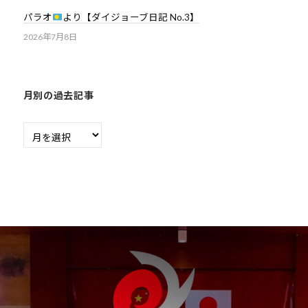
パラオ
より【ダイジョーブ日記 No.3】
2026年7月8日
月別の過去記事
月
別
の
過
去
記
事