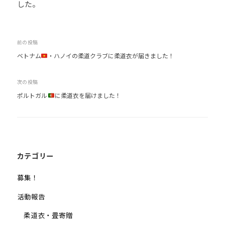
した。
会
の
実
投
前の投稿
現
ベトナム
・ハノイの柔道クラブに柔道衣が届きました！
稿
と
ナ
世
次の投稿
ビ
界
ポルトガル
に柔道衣を届けました！
ゲ
平
和
ー
の
シ
構
ョ
築
ン
カテゴリー
に
尽
募集！
く
活動報告
し
て
柔道衣・畳寄贈