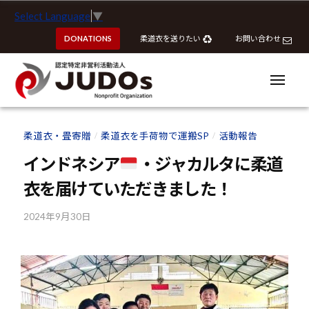
ー
認
コ
Select Language
▼
定
ン
特
DONATIONS
柔道衣を送りたい
お問い合わせ
テ
定
ン
非
ツ
メ
営
ニ
へ
ュ
利
ー
認
認
ス
活
定
定
柔道衣・畳寄贈
柔道衣を手荷物で運搬SP
活動報告
動
/
/
キ
特
特
法
ッ
インドネシア
・ジャカルタに柔道
定
定
人
プ
非
衣を届けていただきました！
J
非
営
U
営
利
2024年9月30日
b
D
利
y
活
O
活
k
動
s
動
o
法
u
法
人
h
J
人