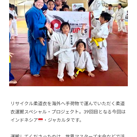
o
U
J
u
D
U
-
O
D
j
s
O
u
は
d
s
、
o
世
s
界
@
各
b
国
O
・
z
地
J
域
H
リサイクル柔道衣を海外へ手荷物で運んでいただく柔道
で
8
衣運搬スペシャル・プロジェクト。39回目となる今回は
選
手
インドネシア
・ジャカルタです。
、
青
運搬してくださったのは、世界マスターズ大会などで活