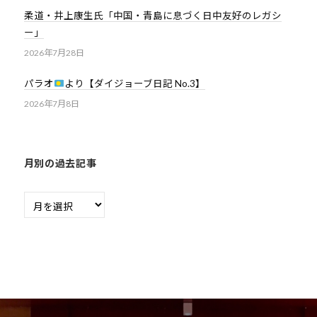
柔道・井上康生氏「中国・青島に息づく日中友好のレガシ
ー」
2026年7月28日
パラオ
より【ダイジョーブ日記 No.3】
2026年7月8日
月別の過去記事
月
別
の
過
去
記
事