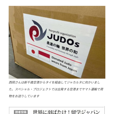
他
分
野
と
積
極
的
な
交
流
を
図
り
西岡さんは新千歳空港からタイを経由してジャカルタに向かいまし
な
た。スペシャル・プロジェクトでは出発する空港までヤマト運輸で荷
が
物をお送りしています
ら
、
柔