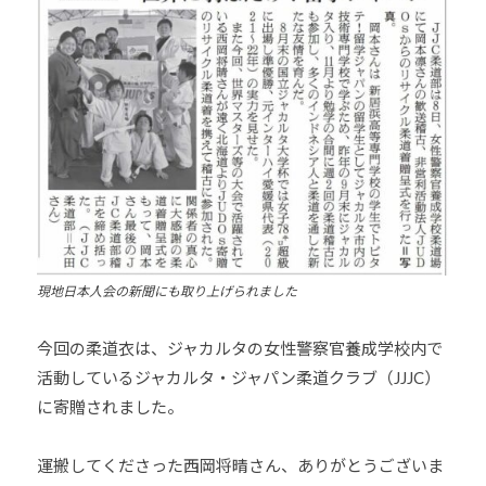
道
お
よ
び
ス
ポ
ー
ツ
を
通
現地日本人会の新聞にも取り上げられました
じ
た
今回の柔道衣は、ジャカルタの女性警察官養成学校内で
多
様
活動しているジャカルタ・ジャパン柔道クラブ（JJJC）
性
に寄贈されました。
あ
る
運搬してくださった西岡将晴さん、ありがとうございま
社