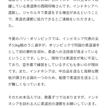
少
躍している柔道家の西岡将晴さんです。インドネシアへ
年
渡航し、ジャカルタで柔道をする機会があるということ
の
で、柔道衣運搬に協力できるとご連絡をいただきまし
育
た。
成
支
今夏のパリ・オリンピックでは、インドネシア代表の女
援
子52kg級のラニ選手が、オリンピックで同国の柔道選手
を
として初の勝利を収め、柔道への注目度が高まっている
行
ということです。しかし、現地では柔道衣が常に不足し
い
ており、空手着で練習をしている子どもも多いのが現状
、
各
です。また、インドネシアは、中古品を送ると高額な関
種
税が課される国の一つのため、船便で柔道衣を送ること
ス
が難しくなっています。
ポ
ー
そのため本法人では、数着ずつではありますが、インド
ツ
ネシアを訪れる人に柔道衣の運搬をお願いしています。
・