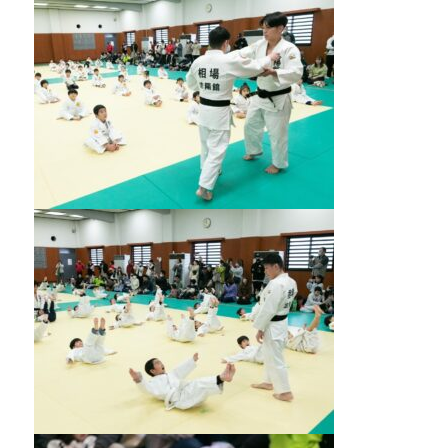
会
の
実
現
と
世
界
平
和
の
構
築
に
尽
く
し
て