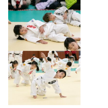
ま
い
り
ま
す
。