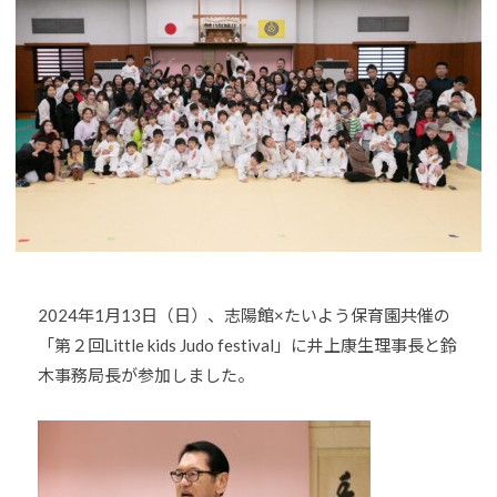
o
U
J
u
D
U
-
O
D
j
s
O
u
は
d
s
、
o
世
s
界
@
各
b
国
O
・
z
2024年1月13日（日）、志陽館×たいよう保育園共催の
地
J
「第２回Little kids Judo festival」に井上康生理事長と鈴
域
H
木事務局長が参加しました。
で
8
選
手
、
青