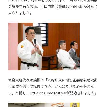
他
会議長立石泰広氏、川口市議会議員若谷正巳氏が激励に
分
来られました。
野
と
積
極
的
な
交
流
を
図
り
仲島大勝代表は挨拶で「人格形成に最も重要な乳幼児期
な
に柔道を通じて我慢する心、がんばりきる心を鍛えた
が
い」と話し、Little kids Judo festivalが開始されました。
ら
、
柔