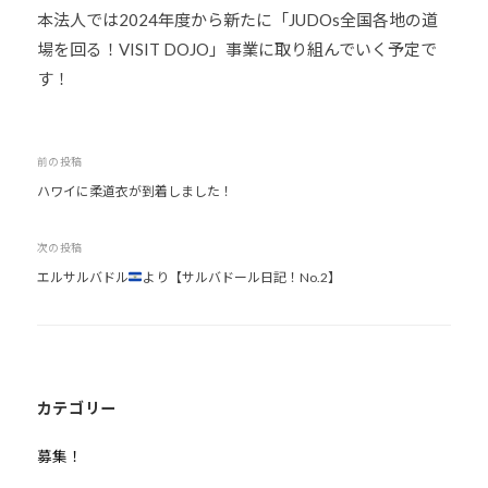
本法人では2024年度から新たに「JUDOs全国各地の道
場を回る！VISIT DOJO」事業に取り組んでいく予定で
す！
投
前の投稿
ハワイに柔道衣が到着しました！
稿
ナ
次の投稿
ビ
エルサルバドル
より【サルバドール日記！No.2】
ゲ
ー
シ
ョ
ン
カテゴリー
募集！