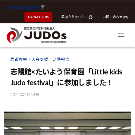
ー
認
コ
Select Language
▼
定
ン
特
DONATIONS
柔道衣を送りたい
お問い合わせ
テ
定
ン
非
ツ
メ
営
ニ
へ
ュ
利
ー
認
認
ス
活
定
定
柔道教室・大会支援
活動報告
動
/
キ
特
特
法
ッ
志陽館×たいよう保育園「Little kids
定
定
人
プ
非
Judo festival」に参加しました！
J
非
営
U
営
利
2024年2月16日
b
D
利
y
活
O
活
k
動
s
動
o
法
u
法
人
h
J
人