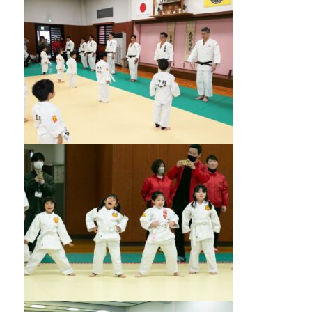
道
お
よ
び
ス
ポ
ー
ツ
を
通
じ
た
多
様
性
あ
る
社