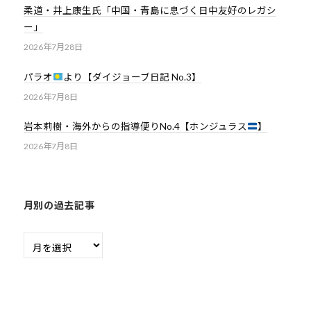
柔道・井上康生氏「中国・青島に息づく日中友好のレガシ
ー」
2026年7月28日
パラオ
より【ダイジョーブ日記 No.3】
2026年7月8日
岩本莉樹・海外からの指導便りNo.4【ホンジュラス
】
2026年7月8日
月別の過去記事
月
別
の
過
去