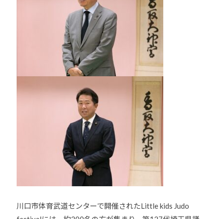
少
年
の
育
成
支
援
を
行
い
、
各
種
ス
ポ
ー
ツ
川口市体育武道センターで開催されたLittle kids Judo
・
festivalには、約200名の方が集まり、第127代埼玉県議