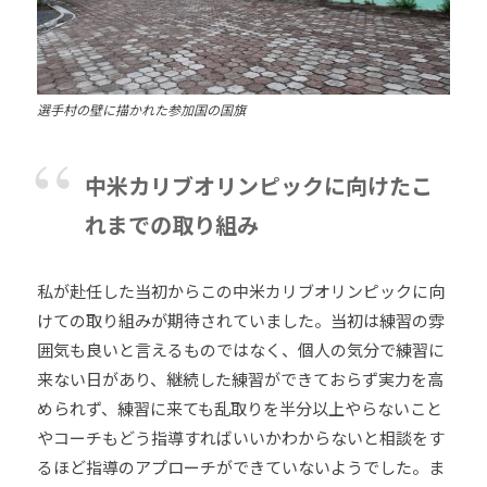
会
の
実
現
選手村の壁に描かれた参加国の国旗
と
世
中米カリブオリンピックに向けたこ
界
平
れまでの取り組み
和
の
私が赴任した当初からこの中米カリブオリンピックに向
構
けての取り組みが期待されていました。当初は練習の雰
築
囲気も良いと言えるものではなく、個人の気分で練習に
に
来ない日があり、継続した練習ができておらず実力を高
尽
く
められず、練習に来ても乱取りを半分以上やらないこと
し
やコーチもどう指導すればいいかわからないと相談をす
て
るほど指導のアプローチができていないようでした。ま