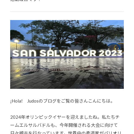
少
年
の
育
成
支
援
を
行
い
、
各
種
¡Hola! Judosのブログをご覧の皆さんこんにちは。
ス
ポ
2024年オリンピックイヤーを迎えましたね。私たちチ
ー
ームエルサルバドルも、今年開催される大会に向けて
ツ
・
日々稽古を行なっています。世界中の柔道家がパリオリ