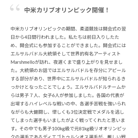
中米カリブオリンピック
開催！
中米カリブオリンピックの期間、柔道競技は開会式の翌
日から4日間行われました。私たちは前日入りしたた
め、開会式にも参加することができました。開会式には
エルサルバドル大統領そして世界的有名アーティスト
Marshmelloが訪れ、夜遅くまで盛り上がりを見せまし
た。大統領のお話ではエルサルバドルを存分にアピール
する部分があり、世界中にエルサルバドルが知られるき
っかけとなったことでしょう。エルサルバドルチームか
らは男子７人、女子6人が参加しました。各国の代表が
出場するハイレベルな戦いの中、各選手苦戦を強いられ
ながらも大健闘し、惜しくも3位決定戦でメダルを逃し
てしまった選手もいましたがよく戦ってくれたと思いま
す。その中でも男子100kg級で元81kg級リオオリンピッ
クの選手であるディエゴトゥルシオス選手が、厳しい戦