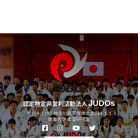
の
過
去
記
事
JUDOs
認定特定非営利活動法人
〒259-1292 神奈川県平塚市北金目4-1-1
東海大学 柔道研究室