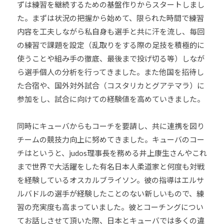
ま
ずは練習を継続するための基盤作りからスタートしまし
い
た。まずは状況の把握から始めて、限られた時間で練習
り
内容を工夫しながら私自身も選手と共に汗を流し、毎回
ま
の練習で課題を設定（乱取りをする際の足技を積極的に
す
使うことや組み手の徹底、最後まで投げ切る等）しなが
。
ら選手個人の分析を行ってきました。また他国を招待し
た合宿や、国外対外試合（コスタリカとグアテマラ）に
参加をし、試合に向けての経験値を高めていきました。
同時にキューバからもコーチを要請し、共に連携を図り
チームの競技力向上に努めてきました。キューバのコー
チはというと、judos理事長を務める井上康生さんやこれ
まで世界で大活躍をした有名日本人柔道家と何度も対戦
を経験しているオスカルブライソン。彼の指導はエルサ
ルバドルの選手が経験したことのない新しいもので、練
習の充実度も高まっていました。彼とコーチングについ
てお話しさせて頂いた際、日本とキューバでは多くの違