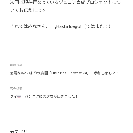
次回は現在行なっているジュニア育成プロジェクトにつ
いてお伝えします！
それではみなさん、 ¡Hasta luego!（ではまた！）
投
前の投稿
志陽館×たいよう保育園「Little kids Judo festival」に参加しました！
稿
ナ
次の投稿
ビ
タイ
・バンコクに柔道衣が届きました！
ゲ
ー
シ
ョ
ン
カテゴリー