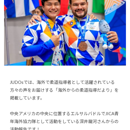
h
U
J
o
D
U
u
O
D
-
s
O
j
は
u
s
、
d
世
o
界
s
各
@
国
b
・
O
JUDOsでは、海外で柔道指導者として活躍されている
地
z
方々の声をお届けする「海外からの柔道指導だより」を
域
J
掲載しています。
で
H
選
8
中央アメリカの中央に位置するエルサルバドルでJICA青
手
、
年海外協力隊として活動をしている深井龍河さんからの
青
活動報告です！