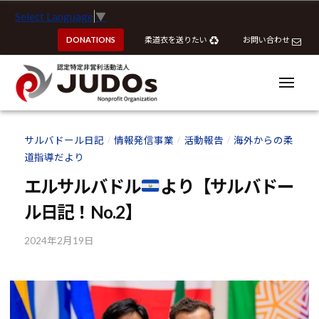
ー
認
コ
Select Language
▼
定
ン
特
DONATIONS
柔道衣を送りたい
お問い合わせ
テ
定
ン
非
ツ
メ
営
ニ
へ
ュ
利
ー
認
認
ス
活
定
定
サルバドール日記
情報発信事業
活動報告
海外からの柔
動
/
/
/
キ
特
特
道指導だより
法
ッ
定
定
人
プ
エルサルバドル
より【サルバドー
非
J
非
営
ル日記！No.2】
U
営
利
D
利
2024年2月19日
b
活
O
活
y
動
s
動
k
法
o
法
人
u
J
人