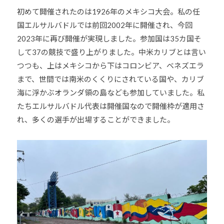
道
初めて開催されたのは1926年のメキシコ大会。私の任
お
国エルサルバドルでは前回2002年に開催され、今回
よ
2023年に再び開催が実現しました。参加国は35カ国そ
び
して37の競技で盛り上がりました。中米カリブとは言い
ス
つつも、上はメキシコから下はコロンビア、ベネズエラ
ポ
まで、世間では南米のくくりにされている国や、カリブ
ー
海に浮かぶオランダ領の島なども参加していました。私
ツ
たちエルサルバドル代表は開催国なので開催枠が適用さ
を
れ、多くの選手が出場することができました。
通
じ
た
多
様
性
あ
る
社