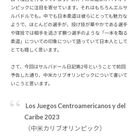
他
ンピックに注目を寄せています。それはもちろんエルサ
分
ルバドルでも。中でも日本柔道は彼らにとっても魅力な
野
ようで、ほとんどの選手が、投げ技が華やかである選手
と
や寝技では相手を逃さず勝つ選手のような「一本を取る
積
柔道」についての印象について語っていて日本人として
極
とても嬉しく思います。
的
な
さて、今回はサルバドール日記第2号ということで前回
交
予告した通り、中米カリブオリンピックについて書いて
流
いこうと思います。
を
図
り
Los Juegos Centroamericanos y del
な
が
Caribe 2023
ら
（中米カリブオリンピック）
、
柔