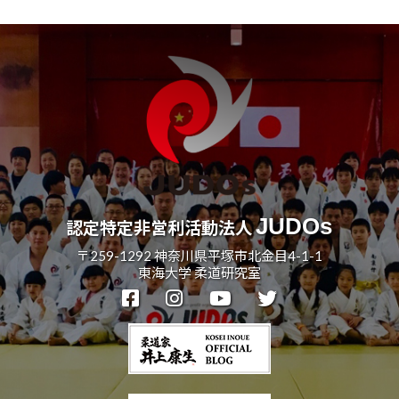
事
会
の
実
現
と
世
界
平
和
JUDOs
の
認定特定非営利活動法人
構
〒259-1292 神奈川県平塚市北金目4-1-1
築
東海大学 柔道研究室
に
尽
く
し
て