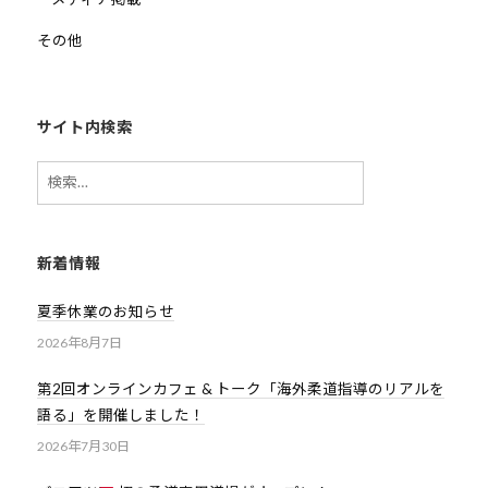
他
その他
分
野
と
サイト内検索
積
極
検
的
索:
な
交
新着情報
流
を
夏季休業のお知らせ
図
2026年8月7日
り
な
第2回オンラインカフェ & トーク「海外柔道指導のリアルを
が
語る」を開催しました！
ら
2026年7月30日
、
柔