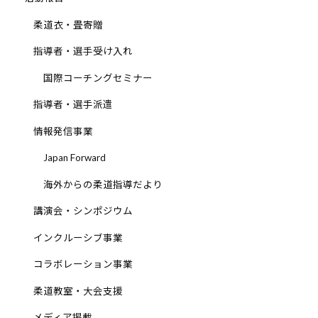
少
柔道衣・畳寄贈
年
の
指導者・選手受け入れ
育
国際コーチングセミナー
成
支
指導者・選手派遣
援
情報発信事業
を
行
Japan Forward
い
海外からの柔道指導だより
、
各
講演会・シンポジウム
種
インクルーシブ事業
ス
ポ
コラボレーション事業
ー
柔道教室・大会支援
ツ
・
メディア掲載