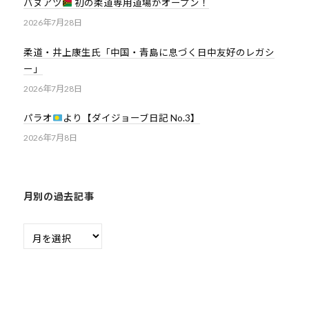
バヌアツ
初の柔道専用道場がオープン！
道
2026年7月28日
お
よ
柔道・井上康生氏「中国・青島に息づく日中友好のレガシ
び
ー」
ス
2026年7月28日
ポ
パラオ
より【ダイジョーブ日記 No.3】
ー
ツ
2026年7月8日
を
通
じ
月別の過去記事
た
多
月
様
別
性
の
あ
過
る
去
社
記