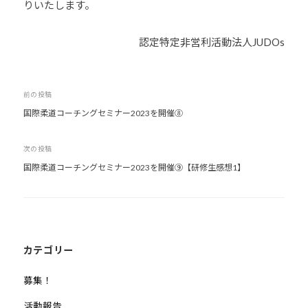
りいたします。
U
J
-
D
j
U
認定特定非営利活動法人JUDOs
O
u
D
s
d
O
は
o
s
投
前の投稿
、
s
国際柔道コーチングセミナー2023を開催⑧
世
稿
@
b
界
ナ
O
各
次の投稿
ビ
z
国
国際柔道コーチングセミナー2023を開催⑨【研修生感想1】
ゲ
J
・
ー
H
地
シ
8
域
ョ
で
ン
カテゴリー
選
手
募集！
、
青
活動報告