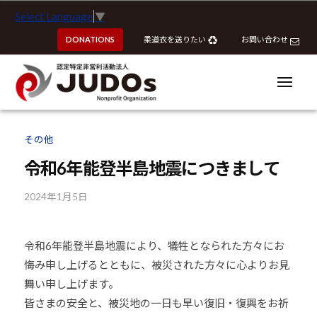
ー
認
コ
Select Language
▼
定
ン
特
DONATIONS
柔道衣を送りたい
お問い合わせ
テ
定
ン
非
ツ
メ
営
ニ
へ
ュ
利
ー
認
認
ス
活
定
定
その他
動
キ
特
特
法
ッ
令和6年能登半島地震につきまして
定
定
人
プ
非
J
非
2024年1月5日
b
営
U
営
y
利
D
k
利
活
O
令和6年能登半島地震により、犠牲となられた方々にお
o
活
動
s
悔み申し上げるとともに、被災された方々に心よりお見
u
動
法
h
舞い申し上げます。
法
人
o
皆さまの安全と、被災地の一日も早い復旧・復興をお祈
J
人
u