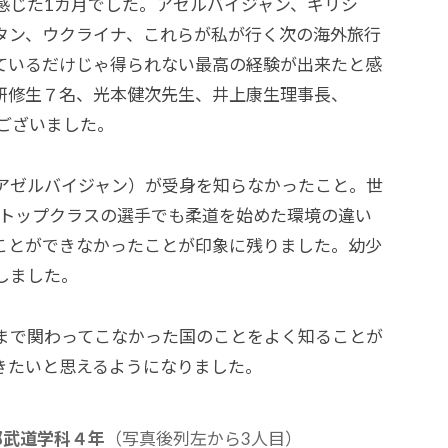
感じた1カ月でした。アゼルバイジャン、ギリシ
タン、ウクライナ、これらが私が行く次の海外旅行
ているだけじゃ得られない最高の経験が出来たと感
研修生７名、光本健次先生、井上康生理事長、
うございました。
（アゼルバイジャン）が受身を知らなかったこと。世
界トップクラスの選手でも柔道を始めた環境の違い
ことができなかったことが印象に残りました。幼少
しました。
今まで関わってこなかった国のことをよく知ることが
きたいと思えるようになりました。
部武道学科４年
（写真後列左から3人目）