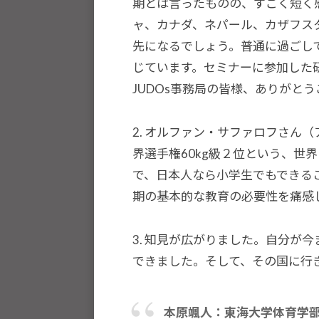
期とは言ったものの、すごく短く
ツ
ャ、カナダ、ネパール、カザフス
を
先になるでしょう。普通に過ごし
通
じています。セミナーに参加した
じ
JUDOs事務局の皆様、ありがと
た
多
2. オルファン・サファロフさん
様
界選手権60kg級２位という、世
性
で、日本人なら小学生でもできる
あ
期の基本的な教育の必要性を痛感
る
社
3. 知見が広がりました。自分が
会
できました。そして、その国に行
の
実
現
本原颯人：東海大学体育学