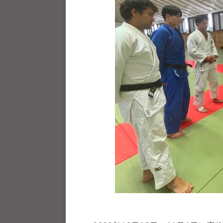
u
J
人
h
U
J
o
D
U
u
O
-
D
s
j
O
は
u
s
、
d
世
o
界
s
各
@
国
b
・
O
z
地
J
域
H
で
8