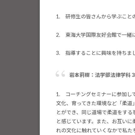
と
世
1. 研修生の皆さんから学ぶこと
界
平
2. 東海大学国際友好会館で一緒
和
の
3. 指導することに興味を持ちま
構
築
に
岩本莉樹：法学部法律学科
尽
く
1. コーチングセミナーに参加
し
文化、育ってきた環境など「柔道
て
とができ、同じ道場で柔道をする
ま
と感じています。また、お互いに
い
れの文化に触れていくなかで私た
り