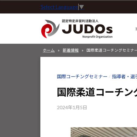
コ
Select Language
▼
定
ン
特
テ
定
ン
非
ツ
営
認
認
へ
利
ホーム
»
新着情報
»
国際柔道コーチングセミナー
定
定
ス
活
特
特
動
キ
定
定
法
国際コーチングセミナー
指導者・選
/
ッ
非
非
人
プ
営
国際柔道コーチング
J
営
利
U
利
活
2024年1月5日
b
D
活
動
y
O
動
法
k
s
o
人
法