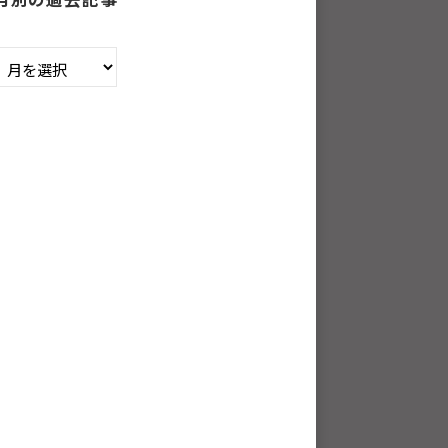
月
別
の
過
去
記
事