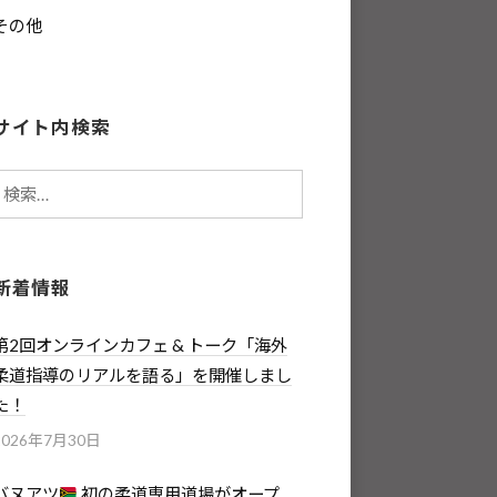
その他
サイト内検索
検
索:
新着情報
第2回オンラインカフェ & トーク「海外
柔道指導のリアルを語る」を開催しまし
た！
2026年7月30日
バヌアツ
初の柔道専用道場がオープ