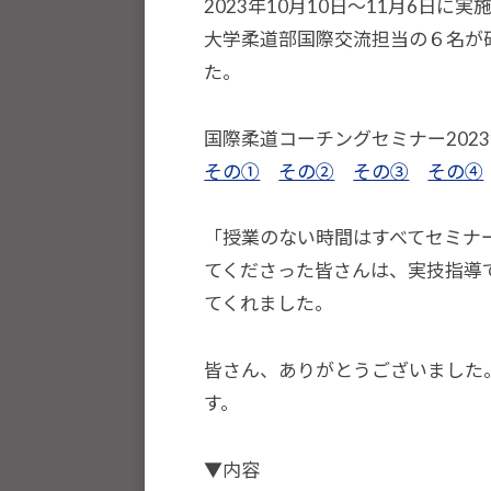
選
2023年10月10日〜11月6日
手
大学柔道部国際交流担当の６名が
、
た。
青
少
国際柔道コーチングセミナー202
年
その①
その②
その③
その④
の
育
「授業のない時間はすべてセミナ
成
てくださった皆さんは、実技指導
支
てくれました。
援
を
皆さん、ありがとうございました
行
す。
い
、
▼内容
各