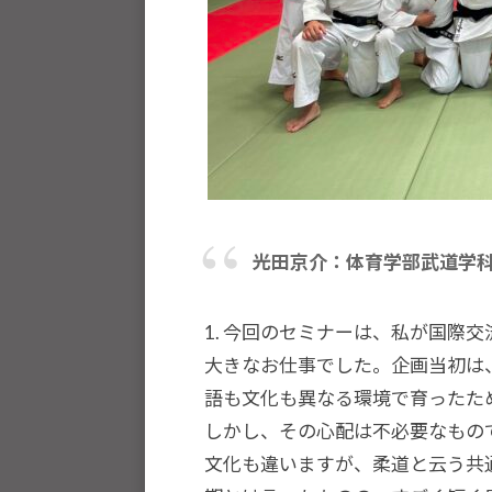
流
を
図
り
な
が
ら
、
柔
光田京介：体育学部武道学
道
お
1. 今回のセミナーは、私が国際
よ
大きなお仕事でした。企画当初は
び
語も文化も異なる環境で育ったた
ス
しかし、その心配は不必要なもの
ポ
文化も違いますが、柔道と云う共
ー