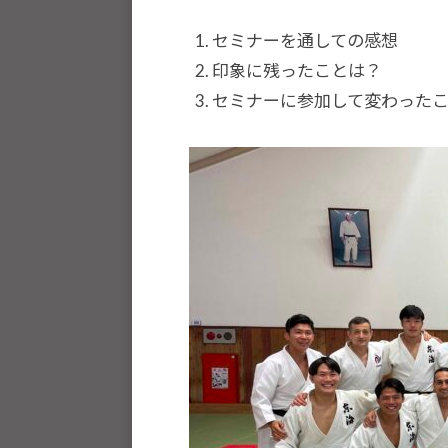
種
セミナーを通しての感想
ス
印象に残ったことは？
ポ
セミナーに参加して変わった
ー
ツ
・
他
分
野
と
積
極
的
な
交