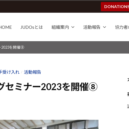
DONATION
HOME
JUDOsとは
組織案内
活動報告
協力者
2023を開催⑧
手受け入れ
活動報告
/
セミナー2023を開催⑧