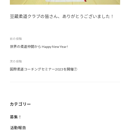
豆蔵柔道クラブの皆さん、ありがとうございました！
投
前の投稿
世界の柔道仲間から Happy New Year!
稿
ナ
次の投稿
ビ
国際柔道コーチングセミナー2023を開催⑦
ゲ
ー
シ
ョ
ン
カテゴリー
募集！
活動報告