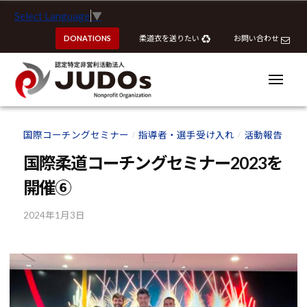
ー
認
コ
Select Language
▼
定
ン
特
DONATIONS
柔道衣を送りたい
お問い合わせ
テ
定
ン
非
ツ
メ
営
ニ
へ
ュ
利
ー
認
認
ス
活
定
定
国際コーチングセミナー
指導者・選手受け入れ
活動報告
動
/
/
キ
特
特
法
ッ
国際柔道コーチングセミナー2023を
定
定
人
プ
非
開催⑥
J
非
営
U
営
利
2024年1月3日
b
D
利
y
活
O
活
k
動
s
動
o
法
u
法
人
h
J
人