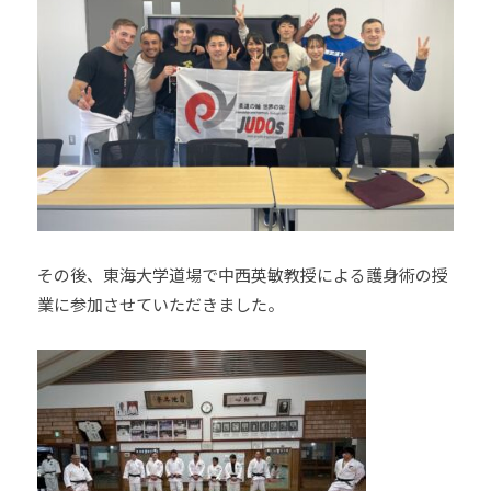
会
の
実
現
と
世
界
平
和
の
その後、東海大学道場で中西英敏教授による護身術の授
構
業に参加させていただきました。
築
に
尽
く
し
て