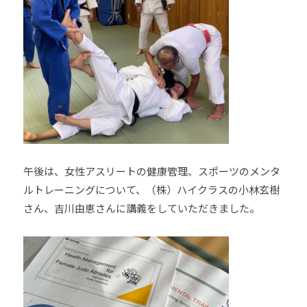
他
分
野
と
積
極
的
な
交
流
午後は、女性アスリートの健康管理、スポーツのメンタ
を
ルトレーニングについて、（株）ハイクラスの小林玄樹
図
さん、吉川由恵さんに講義をしていただきました。
り
な
が
ら
、
柔