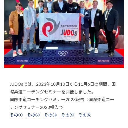
o
U
J
u
D
U
-
O
D
j
s
O
u
は
d
s
、
o
世
s
界
@
各
b
国
O
・
z
地
JUDOsでは、2023年10月10日から11月6日の期間、国
J
域
際柔道コーチングセミナーを開催しました。
H
で
8
国際柔道コーチングセミナー2023報告⇒国際柔道コー
選
チングセミナー2023報告⇒
手
その①
その②
その③
その④
その⑤
、
青