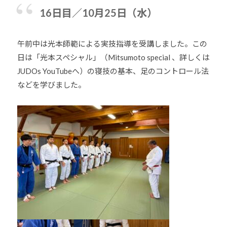
少
16日目／10月25日（水）
年
の
午前中は光本師範による実技指導を受講しました。この
育
日は「光本スペシャル」（Mitsumoto special 、詳しくは
成
JUDOs YouTubeへ）の寝技の基本、足のコントロール法
支
などを学びました。
援
を
行
い
、
各
種
ス
ポ
ー
ツ
・