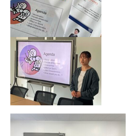
道
お
よ
び
ス
ポ
ー
ツ
を
通
じ
た
多
様
性
あ
る
社