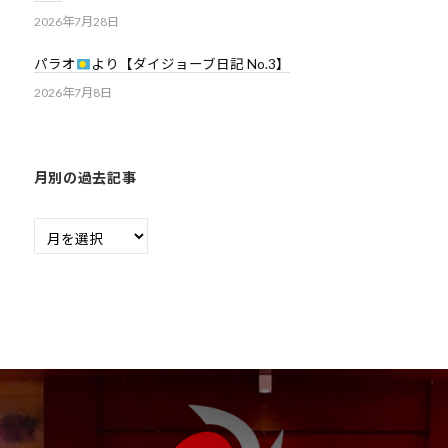
2026年7月28日
パラオ
より【ダイジョーブ日記 No.3】
2026年7月8日
月別の過去記事
月
別
の
過
去
記
事