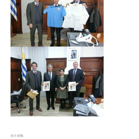
他
分
野
と
積
極
的
な
交
流
を
図
り
な
が
ら
、
投
前の投稿
柔