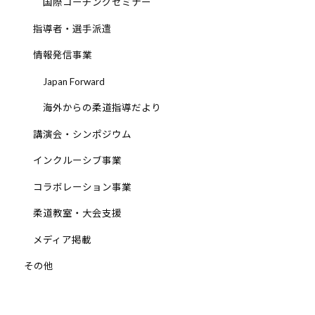
国際コーチングセミナー
会
指導者・選手派遣
の
実
情報発信事業
現
Japan Forward
と
世
海外からの柔道指導だより
界
講演会・シンポジウム
平
和
インクルーシブ事業
の
コラボレーション事業
構
築
柔道教室・大会支援
に
メディア掲載
尽
く
その他
し
て