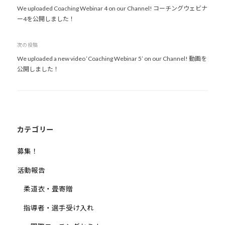
We uploaded Coaching Webinar 4 on our Channel! コーチングウェビナ
稿
道
ー4を公開しました！
ナ
お
よ
ビ
次の投稿
び
ゲ
We uploaded a new video ‘Coaching Webinar 5’ on our Channel! 動画を
ス
ー
公開しました！
ポ
シ
ー
ョ
ツ
ン
を
通
カテゴリー
じ
た
募集！
多
活動報告
様
性
柔道衣・畳寄贈
あ
指導者・選手受け入れ
る
社