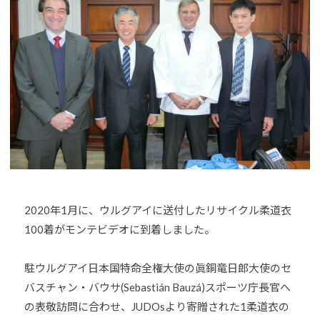
o
U
J
u
D
U
-
O
D
j
s
O
u
は
d
s
、
o
世
s
界
@
各
b
国
O
・
z
地
2020年1月に、ウルグアイに送付したリサイクル柔道衣
J
域
100着がモンテビデオに到着しました。
H
で
8
選
駐ウルグアイ日本国特命全権大使
の眞銅竜日郎大使のセ
手
バスチャン・バウサ(Sebastián Bauzá)スポーツ庁長官へ
、
の表敬訪問に合わせ、JUDOsより寄贈された1柔道衣の
青