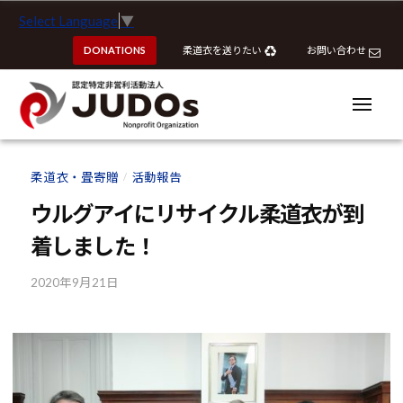
ー
認
コ
Select Language
▼
定
ン
特
DONATIONS
柔道衣を送りたい
お問い合わせ
テ
定
ン
非
ツ
メ
営
ニ
へ
ュ
利
ー
認
認
ス
活
定
定
柔道衣・畳寄贈
活動報告
動
/
キ
特
特
法
ッ
ウルグアイにリサイクル柔道衣が到
定
定
人
プ
非
着しました！
J
非
営
U
営
利
2020年9月21日
b
D
利
y
活
O
活
k
動
s
動
o
法
u
法
人
h
J
人