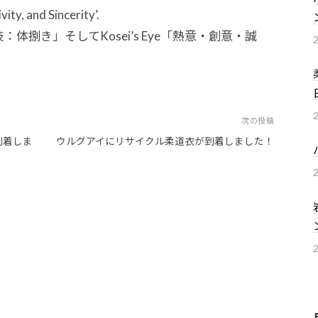
ity, and Sincerity’.
体捌き」そしてKosei’s Eye「熱意・創意・誠
次の投稿
到着しま
ウルグアイにリサイクル柔道衣が到着しました！