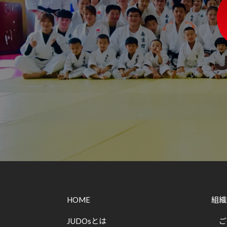
ツ
を
通
じ
た
多
様
性
あ
る
社
会
の
HOME
組織
実
現
JUDOsとは
ご