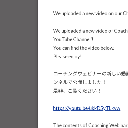
選
z
手
J
We uploaded a new video on our C
、
H
青
8
We uploaded a new video of Coach
少
YouTube Channel’!
年
You can find the video below.
の
Please enjoy!
育
成
コーチングウェビナーの新しい動画Coach
支
ンネルで公開しました！
援
是非、ご覧ください！
を
行
https://youtu.be/ukkD5yTLkvw
い
、
各
The contents of Coaching Webi