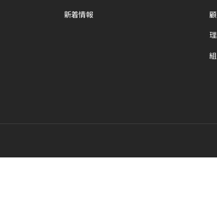
と
新着情報
顧
世
界
理
平
組
和
の
構
築
に
尽
く
し
て
ま
い
り