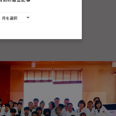
月
別
の
過
去
記
事
-1