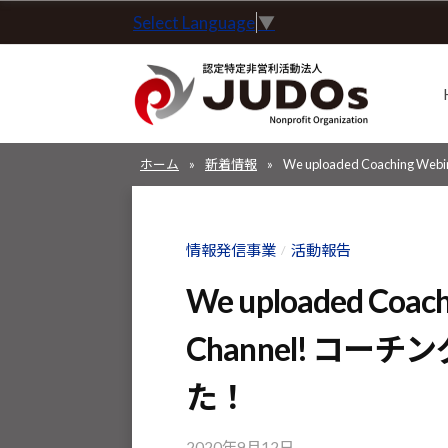
コ
Select Language
▼
定
ン
特
テ
定
ン
非
ツ
営
認
認
へ
利
ホーム
»
新着情報
»
We uploaded Coaching
定
定
ス
活
特
特
動
キ
定
定
法
情報発信事業
活動報告
/
ッ
非
非
人
プ
営
We uploaded Coach
J
営
利
U
利
Channel! コ
活
D
活
動
た！
O
動
法
s
人
法
2020年9月12日
b