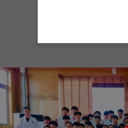
流
を
図
り
な
が
ら
、
柔
道
お
よ
び
ス
ポ
ー