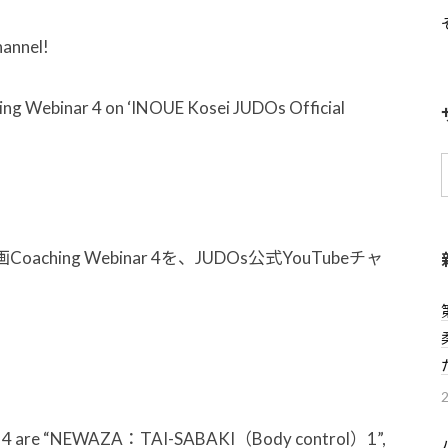
hannel!
ing Webinar 4 on ‘INOUE Kosei JUDOs Official
ing Webinar 4を、JUDOs公式YouTubeチャ
nar 4 are “NEWAZA：TAI-SABAKI（Body control）1”,