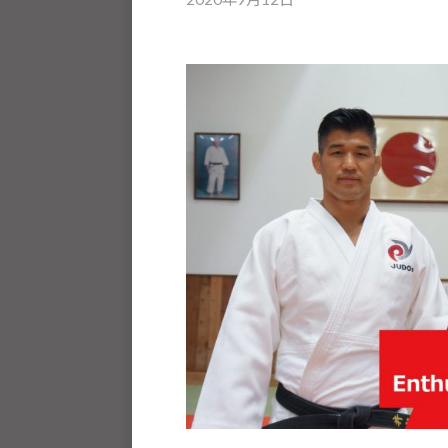
J
人
y
U
k
J
D
o
U
O
u
D
s
h
O
は
o
s
u
、
-
世
j
界
u
各
d
国
o
・
s
地
@
域
b
で
O