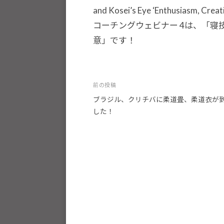
種
and Kosei’s Eye ‘Enthusiasm, Creativ
ス
コーチングウェビナー 4は、「寝技：
ポ
意」です！
ー
ツ
・
投
前の投稿
他
ブラジル、クリチバに柔道畳、柔道衣が
稿
分
した！
ナ
野
ビ
と
ゲ
積
極
ー
的
シ
な
ョ
交
ン