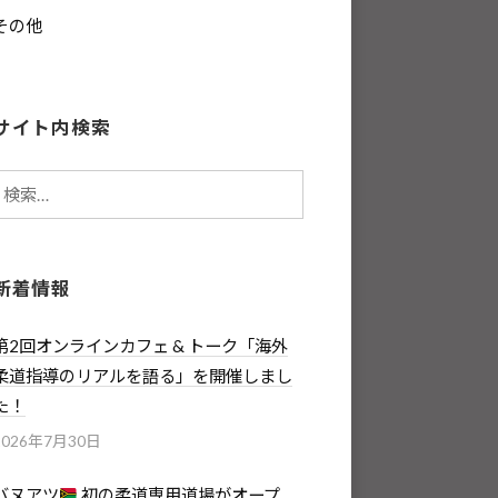
その他
サイト内検索
検
索:
新着情報
第2回オンラインカフェ & トーク「海外
柔道指導のリアルを語る」を開催しまし
た！
2026年7月30日
バヌアツ
初の柔道専用道場がオープ