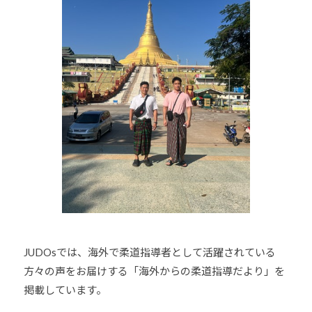
h
U
J
o
D
U
u
O
D
-
s
O
j
は
u
s
、
d
世
o
界
s
各
@
国
b
・
O
地
z
域
J
で
H
JUDOsでは、海外で柔道指導者として活躍されている
選
8
方々の声をお届けする「海外からの柔道指導だより」を
手
掲載しています。
、
青