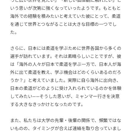
っと広い世界を見たい」「新しい価値観に触れたい」と
会
いう思いが次第に強くなっていったようです。もともと
の
海外での経験を積みたいと考えていた彼にとって、柔道
実
を通じて世界とつながることは大きな目標の一つでし
現
た。
と
世
さらに、日本には柔道を学ぶために世界各国から多くの
界
選手が訪れています。それは素晴らしいことですが、彼
平
は「海外の人々が日本で柔道を学ぶ一方で、日本人が海
和
外に出て柔道を教え、学ぶ機会はどのくらいあるのだろ
の
うか？」と考えていました。実際に自ら海外に出向き、
構
日本の柔道がどのように受け入れられているのかを体験
築
してみたい——そうした思いが、ミャンマー行きを決意
に
尽
する大きなきっかけとなったのです。
く
し
また、私たちは大学の先輩・後輩の関係で、頻繁ではな
て
いものの、タイミングが合えば連絡を取り合っていまし