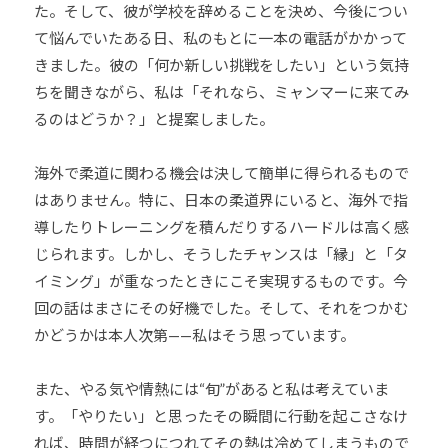
ま
た。そして、彼が学校を辞めることを決め、今後につい
い
て悩んでいたある日、私のもとに一本の電話がかかって
り
きました。彼の「何か新しい挑戦をしたい」という気持
ま
ちを聞きながら、私は「それなら、ミャンマーに来てみ
す
るのはどうか？」と提案しました。
。
海外で柔道に関わる機会は決して簡単に得られるもので
はありません。特に、日本の柔道界にいると、海外で指
導したりトレーニングを積んだりするハードルは高く感
じられます。しかし、そうしたチャンスは「縁」と「タ
イミング」が重なったときにこそ実現するものです。今
回の話はまさにその好機でした。そして、それをつかむ
かどうかは本人次第——私はそう思っています。
また、やる気や情熱には“旬”があると私は考えていま
す。「やりたい」と思ったその瞬間に行動を起こさなけ
れば、時間が経つにつれてその熱は冷めてしまうもので