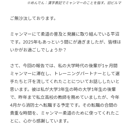
※めんでん：漢字表記でミャンマーのことを指す。旧ビルマ
他
分
ご無沙汰しております。
野
と
ミャンマーにて柔道の普及と発展に取り組んでいる平沼
積
です。2025年もあっという間にが過ぎましたが、皆様は
極
いかがお過ごしでしょうか？
的
な
交
さて、今回の報告では、私の大学時代の後輩が1ヶ月間
流
ミャンマーに滞在し、トレーニングパートナーとして選
を
手たちと汗を流してくれたことについてお話ししたいと
図
思います。彼は私が大学3年生の時の大学1年生の後輩
り
で、昨年まで私立高校の教師を務めていましたが、今年
な
4月から消防士へ転職する予定です。その転職の合間の
が
貴重な時間を、ミャンマー柔道のために使ってくれたこ
ら
とに、心から感謝しています。
、
柔