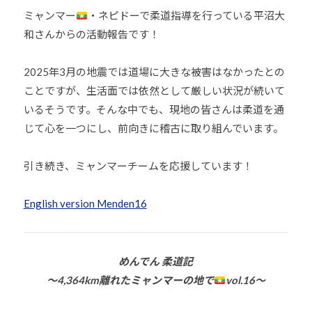
少
ミャンマー
・ネピドーで柔道指導を行っている平沼大
年
和さんからの活動報告です！
の
育
2025年3月の地震では道場に大きな被害はなかったとの
成
ことですが、生活面では依然として厳しい状況が続いて
支
いるそうです。そんな中でも、現地の皆さんは柔道を通
援
じて心を一つにし、前向きに稽古に取り組んでいます。
を
行
引き続き、ミャンマーチームを応援しています！
い
、
English version Menden16
各
種
ス
ポ
めんでん 柔道記
ー
〜4,364km離れたミャンマーの地で
vol.16〜
ツ
・