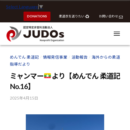
ー
認
コ
Select Language
▼
定
ン
特
DONATIONS
柔道衣を送りたい
お問い合わせ
テ
定
ン
非
ツ
メ
営
ニ
へ
ュ
利
ー
認
認
ス
活
定
定
めんでん 柔道記
情報発信事業
活動報告
海外からの柔道
動
/
/
/
キ
特
特
指導だより
法
ッ
定
定
人
プ
ミャンマー
より【めんでん 柔道記
非
J
非
営
No.16】
U
営
利
D
利
2025年4月15日
b
活
O
活
y
動
s
動
k
法
o
法
人
u
J
人