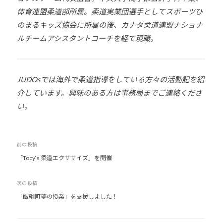
体育連盟柔道部所属。柔道実業団選手としてスポーツひ
のまるキッズ協会に所属の後、カナダ柔道連盟ナショナ
ルチームアシスタントコーチを経て現職。
JUDOsでは海外で柔道指導をしている方々の活動記を紹
介しています。興味のある方は事務局までご連絡くださ
い。
投
前の投稿
「Tocy‘s 柔道エクササイズ」を開催
稿
ナ
次の投稿
ビ
「飯綱町夢の授業」を支援しました！
ゲ
ー