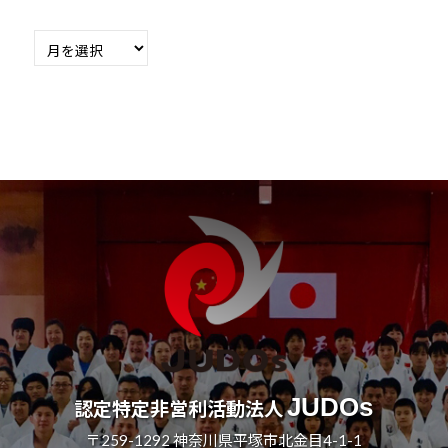
月
別
の
過
去
記
事
JUDOs
認定特定非営利活動法人
〒259-1292 神奈川県平塚市北金目4-1-1