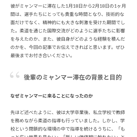
彼がミャンマーに滞在した1月18日から2月18日の1ヶ月
道
間は、選手たちにとっても貴重な時間となり、技術的な
お
よ
面だけでなく、精神的にも大きな刺激を受けた期間でし
び
た。柔道を通じた国際交流がどのように選手たちに影響
ス
を与えたのか、また、彼自身がどのような経験を積んだ
ポ
のかを、今回の記事でお伝えできればと思います。ぜひ
ー
最後までお付き合いください。
ツ
を
通
後輩のミャンマー滞在の背景と目的
じ
た
なぜミャンマーに来ることになったのか
多
様
先ほど述べたように、彼は大学卒業後、私立学校で教師
性
を務めながら柔道の指導も行っていました。しかし、学
あ
校という閉鎖的な環境の中で指導を続けるうちに、「も
る
社