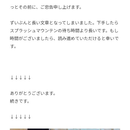
道
っとその前に、ご忠告申し上げます。
お
よ
ずいぶんと長い文章となってしまいました。下手したら
び
スプラッシュマウンテンの待ち時間より長いです。もし
ス
時間がございましたら、読み進めていただけると幸いで
ポ
す。
ー
ツ
を
通
↓↓↓↓↓
じ
た
ありがとうございます。
多
続きです。
様
性
あ
↓↓↓↓↓
る
社