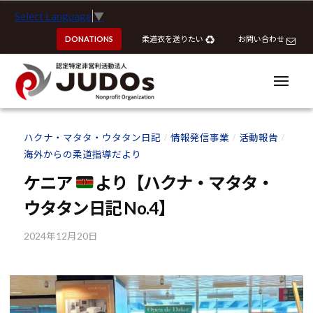
ー
認
コ
Select Language
▼
定
ン
特
DONATIONS
柔道衣を送りたい
お問い合わせ
テ
定
ン
非
ツ
メ
営
ニ
へ
ュ
利
ー
認
認
ス
活
定
定
ハクナ・マタタ・ウタタン日記
情報発信事業
活動報告
動
/
/
/
キ
特
特
海外からの柔道指導だより
法
ッ
定
定
人
プ
ケニア
より【ハクナ・マタタ・
非
J
非
営
ウタタン日記 No.4】
U
営
利
D
利
2024年12月20日
b
活
O
活
y
動
s
動
k
法
o
法
人
u
J
人