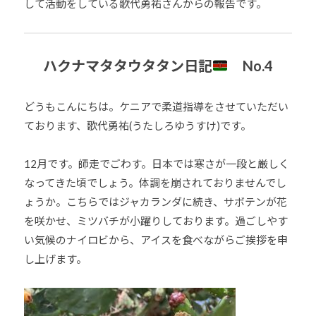
して活動をしている歌代勇祐さんからの報告です。
少
年
の
ハクナマタタウタタン日記
No.4
育
成
支
どうもこんにちは。ケニアで柔道指導をさせていただい
援
ております、歌代勇祐(うたしろゆうすけ)です。
を
行
12月です。師走でごわす。日本では寒さが一段と厳しく
い
なってきた頃でしょう。体調を崩されておりませんでし
、
ょうか。こちらではジャカランダに続き、サボテンが花
各
を咲かせ、ミツバチが小躍りしております。過ごしやす
種
い気候のナイロビから、アイスを食べながらご挨拶を申
ス
し上げます。
ポ
ー
ツ
・