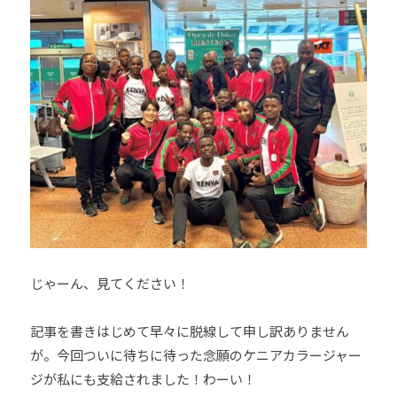
会
の
実
現
と
世
界
平
和
の
構
築
じゃーん、見てください！
に
尽
記事を書きはじめて早々に脱線して申し訳ありません
く
し
が。今回ついに待ちに待った念願のケニアカラージャー
て
ジが私にも支給されました！わーい！