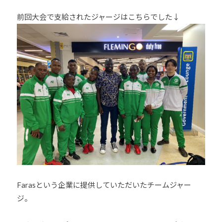
ま
い
前回大会で支給されたジャージはこちらでした↓
り
ま
す
。
Farasという企業に提供していただいたチームジャー
ジ。