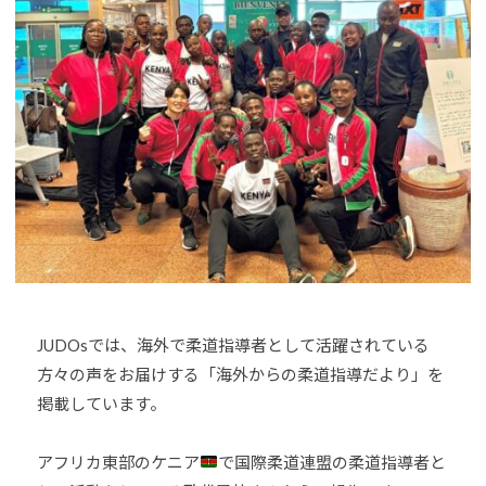
h
U
J
o
D
U
u
O
D
-
s
O
j
は
u
s
、
d
世
o
界
s
各
@
国
b
・
O
地
z
域
JUDOsでは、海外で柔道指導者として活躍されている
J
で
方々の声をお届けする「海外からの柔道指導だより」を
H
選
8
掲載しています。
手
、
アフリカ東部のケニア
で国際柔道連盟の柔道指導者と
青