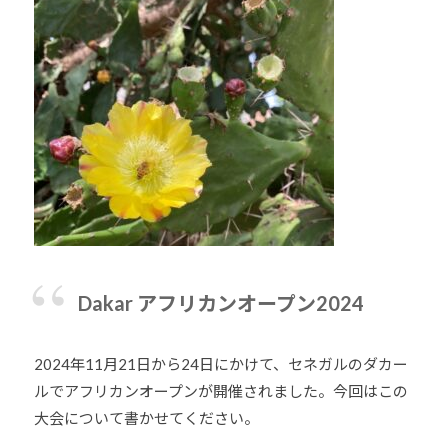
他
分
野
と
積
極
的
な
交
流
を
図
Dakar アフリカンオープン2024
り
な
2024年11月21日から24日にかけて、セネガルのダカー
が
ルでアフリカンオープンが開催されました。今回はこの
ら
大会について書かせてください。
、
柔