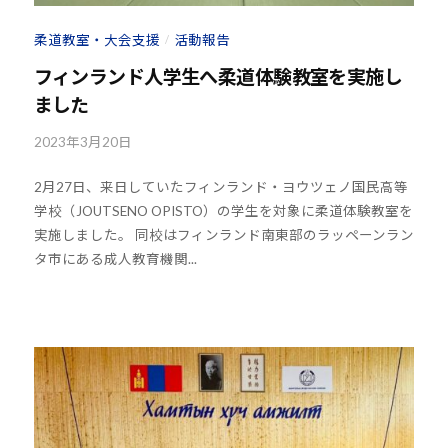
H
8
柔道教室・大会支援
活動報告
/
フィンランド人学生へ柔道体験教室を実施し
ました
2023年3月20日
b
y
2月27日、来日していたフィンランド・ヨウツェノ国民高等
k
学校（JOUTSENO OPISTO）の学生を対象に柔道体験教室を
o
実施しました。 同校はフィンランド南東部のラッペーンラン
u
タ市にある成人教育機関...
h
o
u
-
j
u
d
o