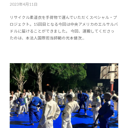
2023年4月11日
b
道
y
お
リサイクル柔道衣を手荷物で運んでいただくスペシャル・プ
k
よ
ロジェクト。15回目となる今回は中央アメリカのエルサルバ
o
び
ドルに届けることができました。 今回、運搬してくださっ
u
ス
たのは、本法人国際担当師範の光本健次...
h
ポ
o
ー
u
ツ
-
を
j
通
u
じ
d
た
o
多
s
様
@
性
b
あ
O
る
z
社
J