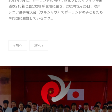
2022年7月に、ポーランドに向けてお送りしたリサイクル柔
k
道衣218着と畳132枚が現地に届き、2023年2月25日、欧州
o
シニア選手権大会（ワルシャワ）でポーランドの子どもたち
u
や同国に避難しているウク...
h
o
u
-
投
j
« 前へ
次へ »
u
稿
d
ナ
o
ビ
s
ゲ
@
ー
b
シ
O
z
ョ
J
ン
H
8