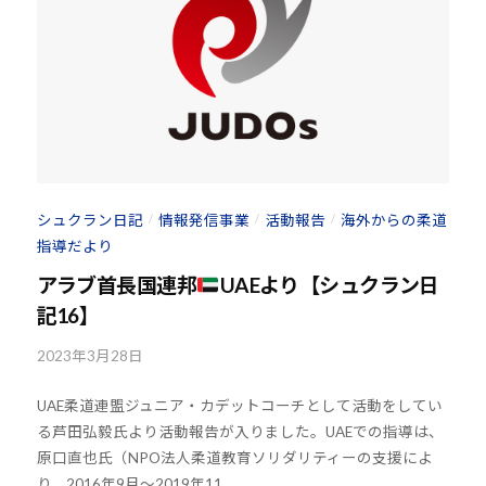
ま
s
い
@
り
b
ま
O
す
z
。
J
H
8
シュクラン日記
情報発信事業
活動報告
海外からの柔道
/
/
/
指導だより
アラブ首長国連邦
UAEより【シュクラン日
記16】
2023年3月28日
b
y
UAE柔道連盟ジュニア・カデットコーチとして活動をしてい
k
る芦田弘毅氏より活動報告が入りました。UAEでの指導は、
o
原口直也氏（NPO法人柔道教育ソリダリティーの支援によ
u
り、2016年9月～2019年11...