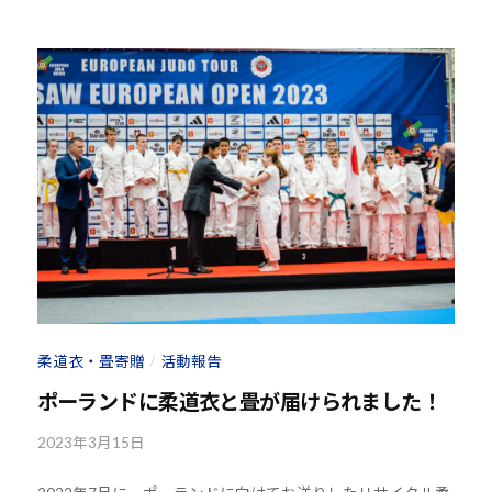
u
-
j
u
d
o
s
@
b
O
z
J
H
8
柔道衣・畳寄贈
活動報告
/
ポーランドに柔道衣と畳が届けられました！
2023年3月15日
b
y