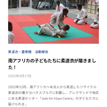
o
少
s
年
@
の
b
育
O
成
z
支
J
援
H
を
8
柔道衣・畳寄贈
活動報告
/
行
い
南アフリカの子どもたちに柔道衣が届きまし
、
た！
各
種
2023年4月17日
b
y
ス
2022年12月、南アフリカへ本法人から発送したリサイクル
k
ポ
柔道衣45着がヨハネスブルグに到着し、アレクサンドラ地区
o
ー
にある柔道センター「Judo for Hope Centre」の子どもたちに
u
ツ
届けられま...
h
・