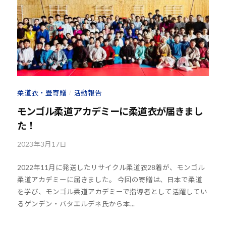
s
@
b
O
z
J
H
8
柔道衣・畳寄贈
活動報告
/
モンゴル柔道アカデミーに柔道衣が届きまし
た！
2023年3月17日
b
y
2022年11月に発送したリサイクル柔道衣28着が、モンゴル
k
柔道アカデミーに届きました。 今回の寄贈は、日本で柔道
o
を学び、モンゴル柔道アカデミーで指導者として活躍してい
u
るゲンデン・バタエルデネ氏から本...
h
o