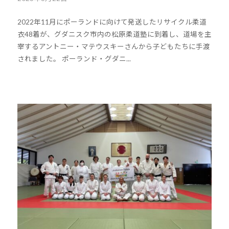
y
2022年11月にポーランドに向けて発送したリサイクル柔道
k
衣48着が、グダニスク市内の松原柔道塾に到着し、道場を主
o
宰するアントニー・マテウスキーさんから子どもたちに手渡
u
されました。 ポーランド・グダニ...
h
o
u
-
j
u
d
o
s
@
b
O
z
J