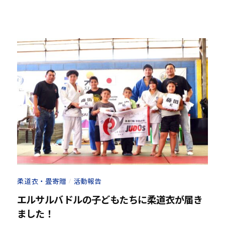
o
他
u
分
-
野
j
と
u
積
d
極
o
的
s
な
@
交
b
流
O
を
z
図
J
り
H
な
8
柔道衣・畳寄贈
活動報告
/
が
エルサルバドルの子どもたちに柔道衣が届き
ら
、
ました！
柔