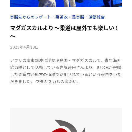
H
会
8
の
寄贈先からのレポート
柔道衣・畳寄贈
活動報告
/
/
実
マダガスカルより ～柔道は屋外でも楽しい！
現
～
と
世
2023年4月10日
b
界
y
平
アフリカ南東部沖に浮かぶ島国・マダガスカルで、青年海外
k
和
協力隊として活動している岩堀睦宗さんより、JUDOsが寄贈
o
の
した柔道衣が地方の道場で活用されているという報告をいた
u
構
だきました。 マダガスカルの海沿い...
h
築
o
に
u
尽
-
く
j
し
u
d
て
o