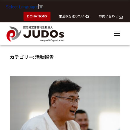
ー
認
コ
Select Language
▼
定
ン
特
DONATIONS
柔道衣を送りたい
お問い合わせ
テ
定
ン
非
ツ
メ
営
ニ
へ
ュ
利
ー
認
認
ス
活
定
定
カテゴリー:
活動報告
動
キ
特
特
法
ッ
定
定
人
プ
非
J
非
営
U
営
利
D
利
活
O
活
動
s
動
法
法
人
J
人