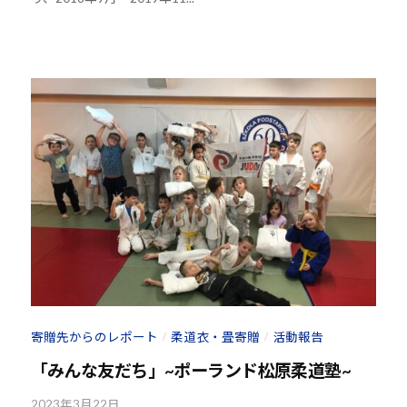
h
o
u
-
j
u
d
o
s
@
b
O
z
J
H
8
寄贈先からのレポート
柔道衣・畳寄贈
活動報告
/
/
「みんな友だち」~ポーランド松原柔道塾~
2023年3月22日
b