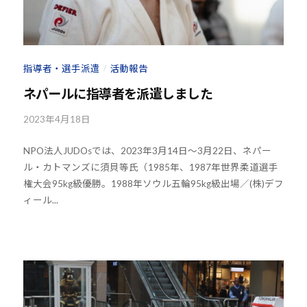
U
J
D
U
O
D
s
指導者・選手派遣
活動報告
/
O
は
s
ネパールに指導者を派遣しました
、
世
2023年4月18日
b
界
y
各
NPO法人JUDOsでは、2023年3月14日〜3月22日、ネパー
k
国
ル・カトマンズに須貝等氏（1985年、1987年世界柔道選手
o
・
権大会95kg級優勝。1988年ソウル五輪95kg級出場／(株)デフ
u
地
ィール...
h
域
o
で
u
選
-
j
手
u
、
d
青