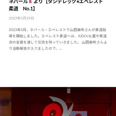
ネパール
より【タシデレック⭐︎エベレスト
柔道 No.1】
2023年5月19日
b
y
2023年5月、ネパール・エベレストで山田美咲さんが柔道指
k
導を開始しました。エベレスト柔道へは、JUDOsも畳や柔道
o
衣の支援を通して交流を持っていきました。 山田美咲さんよ
u
り活動報告が入りましたので、...
h
o
u
-
j
u
d
o
s
@
b