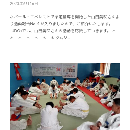
2023年6月16日
b
y
ネパール・エベレストで柔道指導を開始した山田美咲さんよ
k
り活動報告No.４が入りましたので、ご紹介いたします。
o
JUDOsでは、山田美咲さんの活動を応援していきます。 ＊
u
＊ ＊ ＊ ＊ ＊ ＊ クムジ...
h
o
u
-
j
u
d
o
s
@
b
O
z
J