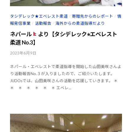
H
8
タシデレック★エベレスト柔道
寄贈先からのレポート
情
/
/
報発信事業
活動報告
海外からの柔道指導だより
/
/
ネパール
より【タシデレック⭐︎エベレスト
柔道 No.3】
2023年6月9日
b
y
ネパール・エベレストで柔道指導を開始した山田美咲さんよ
k
り活動報告No.３が入りましたので、ご紹介いたします。
o
JUDOsでは、山田美咲さんの活動を応援していきます。 ＊
u
＊ ＊ ＊ ＊ ＊ ＊ エベレ...
h
o
u
-
j
u
d