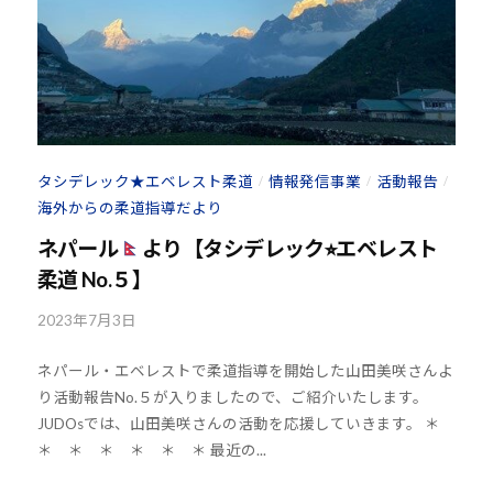
@
会
b
の
O
実
z
現
J
H
と
8
世
タシデレック★エベレスト柔道
情報発信事業
活動報告
/
/
/
界
海外からの柔道指導だより
平
ネパール
より【タシデレック⭐︎エベレスト
和
の
柔道 No.５】
構
2023年7月3日
b
築
y
に
ネパール・エベレストで柔道指導を開始した山田美咲さんよ
k
尽
り活動報告No.５が入りましたので、ご紹介いたします。
o
く
JUDOsでは、山田美咲さんの活動を応援していきます。 ＊
u
し
＊ ＊ ＊ ＊ ＊ ＊ 最近の...
h
て
o