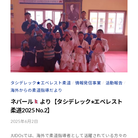
少
u
d
年
o
の
s
育
@
成
b
支
O
援
z
を
J
行
H
い
8
、
タシデレック★エベレスト柔道
情報発信事業
活動報告
/
/
/
海外からの柔道指導だより
各
種
ネパール
より【タシデレック⭐︎エベレスト
ス
柔道2025 No.2】
ポ
ー
2025年6月2日
b
ツ
y
JUDOsでは、海外で柔道指導者として活躍されている方々の
k
・