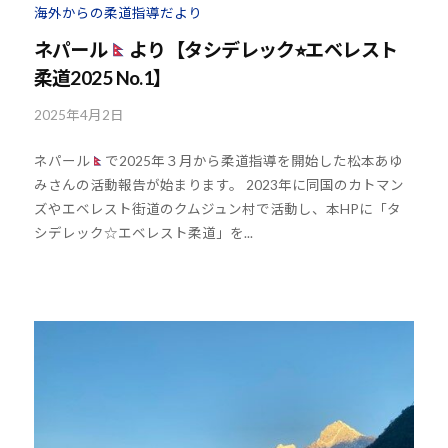
海外からの柔道指導だより
道
ネパール
より【タシデレック⭐︎エベレスト
お
よ
柔道2025 No.1】
び
2025年4月2日
b
ス
y
ポ
ネパール
で2025年３月から柔道指導を開始した松本あゆ
k
ー
みさんの活動報告が始まります。 2023年に同国のカトマン
o
ツ
ズやエベレスト街道のクムジュン村で活動し、本HPに「タ
u
を
シデレック☆エベレスト柔道」を...
h
通
o
じ
u
た
-
多
j
様
u
性
d
あ
o
る
s
社