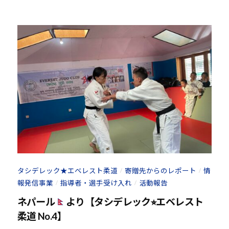
ま
u
い
-
り
j
ま
u
す
d
。
o
s
@
b
O
z
J
H
8
タシデレック★エベレスト柔道
寄贈先からのレポート
情
/
/
報発信事業
指導者・選手受け入れ
活動報告
/
/
ネパール
より【タシデレック⭐︎エベレスト
柔道 No.4】