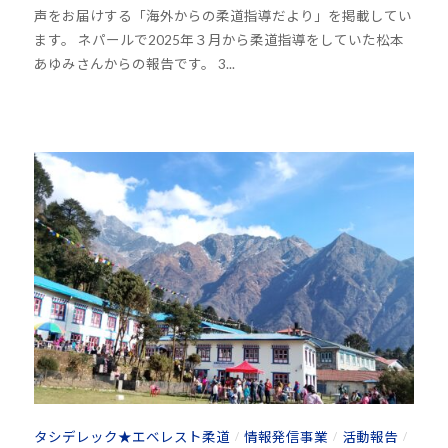
声をお届けする「海外からの柔道指導だより」を掲載してい
o
他
ます。 ネパールで2025年３月から柔道指導をしていた松本
u
分
あゆみさんからの報告です。 3...
h
野
o
と
u
積
-
極
j
的
u
な
d
交
o
流
s
を
@
図
b
り
O
な
z
が
J
ら
H
、
8
タシデレック★エベレスト柔道
情報発信事業
活動報告
/
/
/
柔