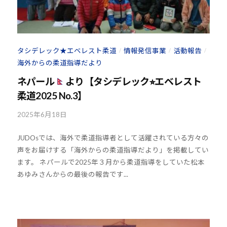
U
J
D
U
O
D
s
タシデレック★エベレスト柔道
情報発信事業
活動報告
/
/
/
O
は
海外からの柔道指導だより
s
、
ネパール
より【タシデレック⭐︎エベレスト
世
柔道2025 No.3】
界
各
2025年6月18日
b
国
y
・
JUDOsでは、海外で柔道指導者として活躍されている方々の
k
地
声をお届けする「海外からの柔道指導だより」を掲載してい
o
域
ます。 ネパールで2025年３月から柔道指導をしていた松本
u
で
あゆみさんからの最後の報告です...
h
選
o
手
u
、
-
青
j