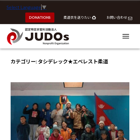
ー
認
コ
Select Language
▼
定
ン
特
DONATIONS
柔道衣を送りたい
お問い合わせ
テ
定
ン
非
ツ
メ
営
ニ
へ
ュ
利
ー
認
認
ス
活
定
定
カテゴリー:
タシデレック★エベレスト柔道
動
キ
特
特
法
ッ
定
定
人
プ
非
J
非
営
U
営
利
D
利
活
O
活
動
s
動
法
法
人
J
人