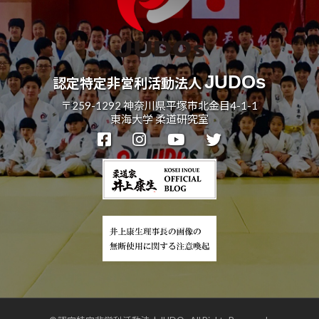
O
z
J
H
8
JUDOs
認定特定非営利活動法人
〒259-1292 神奈川県平塚市北金目4-1-1
東海大学 柔道研究室