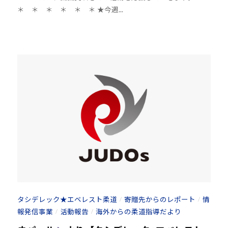
＊ ＊ ＊ ＊ ＊ ＊ ★今週...
h
o
u
-
j
u
d
o
s
@
b
O
z
J
H
8
タシデレック★エベレスト柔道
寄贈先からのレポート
情
/
/
報発信事業
活動報告
海外からの柔道指導だより
/
/