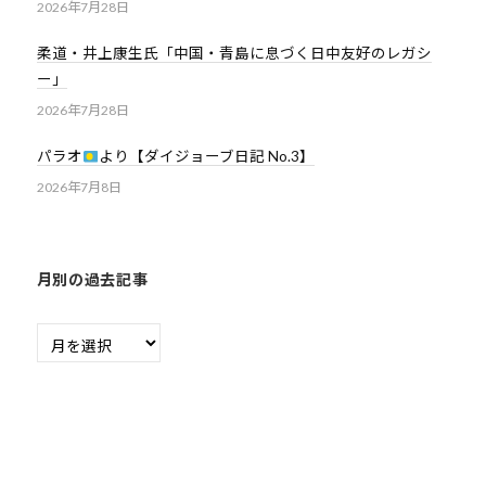
2026年7月28日
柔道・井上康生氏「中国・青島に息づく日中友好のレガシ
ー」
2026年7月28日
パラオ
より【ダイジョーブ日記 No.3】
2026年7月8日
月別の過去記事
月
別
の
過
去
記
事