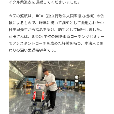
イクル柔道衣を運搬してくださいました。
少
年
今回の渡航は、JICA（独立行政法人国際協力機構）の依
の
頼によるもので、昨年に続いて講師として派遣された中
育
村美里先生から指名を受け、助手として同行しました。
成
芦田さんは、JUDOs主催の国際柔道コーチングセミナー
支
援
でアシスタントコーチを務めた経験を持つ、本法人と関
を
わりの深い柔道指導者です。
行
い
、
各
種
ス
ポ
ー
ツ
・