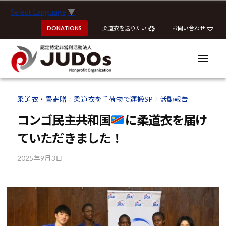
ー
認
コ
Select Language
▼
定
ン
特
DONATIONS
柔道衣を送りたい
お問い合わせ
テ
定
ン
非
ツ
メ
営
ニ
へ
ュ
利
ー
認
認
ス
活
定
定
柔道衣・畳寄贈
柔道衣を手荷物で運搬SP
活動報告
動
/
/
キ
特
特
法
ッ
コンゴ民主共和国
に柔道衣を届け
定
定
人
プ
非
ていただきました！
J
非
営
U
営
利
2025年9月3日
b
D
利
y
活
O
活
k
動
s
動
o
法
u
法
人
h
J
人