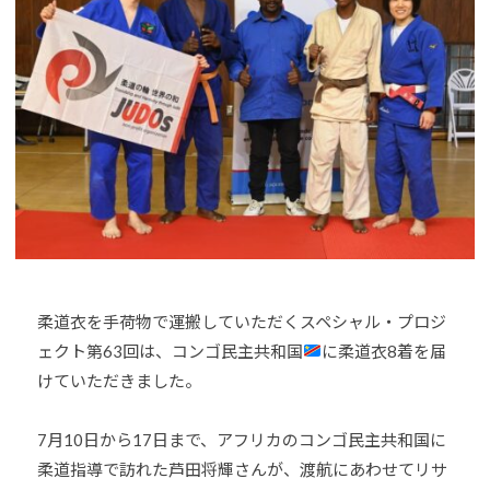
o
U
J
u
D
U
-
O
D
j
s
O
u
は
d
s
、
o
世
s
界
@
各
b
国
O
・
z
地
柔道衣を手荷物で運搬していただくスペシャル・プロジ
J
域
ェクト第63回は、コンゴ民主共和国
に柔道衣8着を届
H
で
8
けていただきました。
選
手
7月10日から17日まで、アフリカのコンゴ民主共和国に
、
柔道指導で訪れた芦田将輝さんが、渡航にあわせてリサ
青