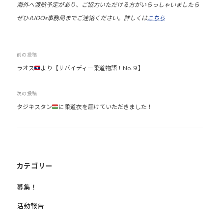
海外へ渡航予定があり、ご協力いただける方がいらっしゃいましたら
ぜひJUDOs事務局までご連絡ください。詳しくは
こちら
投
前の投稿
ラオス
より【サバイディー柔道物語！No.９】
稿
ナ
次の投稿
ビ
タジキスタン
に柔道衣を届けていただきました！
ゲ
ー
シ
ョ
ン
カテゴリー
募集！
活動報告