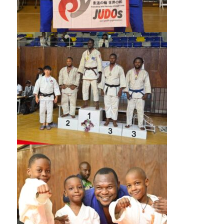
会
の
実
現
と
世
界
平
和
の
構
築
に
尽
く
し
て