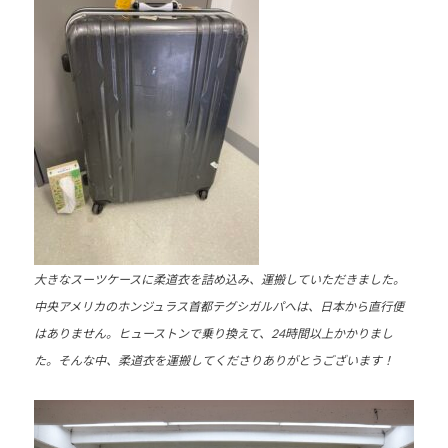
少
年
の
育
成
支
援
を
行
い
、
大きなスーツケースに柔道衣を詰め込み、運搬していただきました。
各
中央アメリカのホンジュラス首都テグシガルパへは、日本から直行便
種
はありません。ヒューストンで乗り換えて、24時間以上かかりまし
ス
た。そんな中、柔道衣を運搬してくださりありがとうございます！
ポ
ー
ツ
・