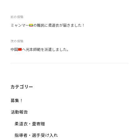
投
前の投稿
ミャンマー
の難民に柔道衣が届きました！
稿
ナ
次の投稿
ビ
中国
へ光本師範を派遣しました。
ゲ
ー
シ
ョ
ン
カテゴリー
募集！
活動報告
柔道衣・畳寄贈
指導者・選手受け入れ