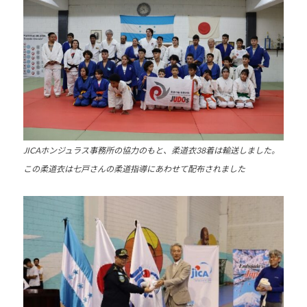
他
分
野
と
積
極
的
な
交
JICAホンジュラス事務所の協力のもと、柔道衣
38
着は輸送しました。
流
この柔道衣は七戸さんの柔道指導にあわせて
配布されました
を
図
り
な
が
ら
、
柔