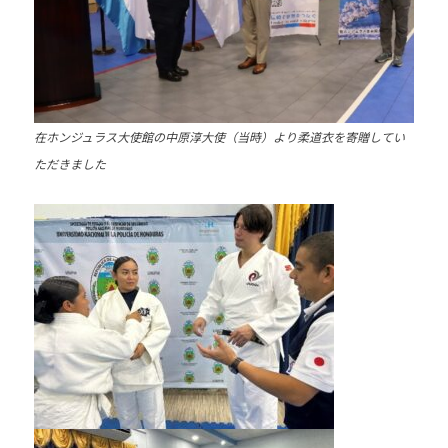
道
お
よ
び
ス
在ホンジュラス大使館の中原
淳
大使（当時）より柔道衣を寄贈してい
ポ
ただきました
ー
ツ
を
通
じ
た
多
様
性
あ
る
社