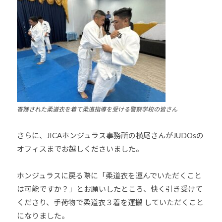
会
の
実
現
と
世
界
平
寄贈された柔道衣を着て柔道指導を受け
る警察学校の皆さん
和
の
さらに、
JICAホンジュラス事務所の横尾さんがJUDOsの
構
築
オフィスまでお越しくださいました。
に
尽
ホンジュラスに戻る際に「柔道衣を運んでいただくこと
く
は可能ですか？」とお願いしたところ、快く引き受けて
し
くださり、手荷物で柔道衣３着を運搬 していただくこと
て
になりました。