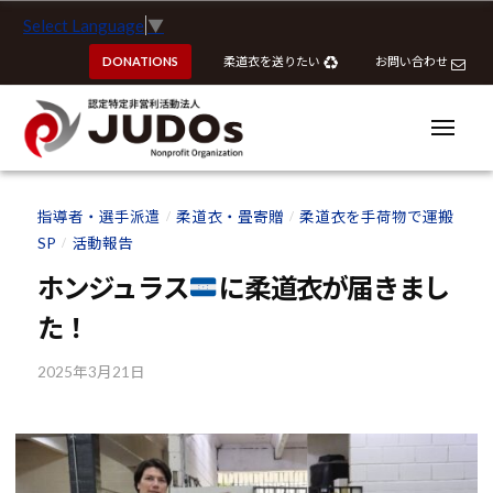
ー
認
コ
Select Language
▼
定
ン
特
DONATIONS
柔道衣を送りたい
お問い合わせ
テ
定
ン
非
ツ
メ
営
ニ
へ
ュ
利
ー
認
認
ス
活
定
定
指導者・選手派遣
柔道衣・畳寄贈
柔道衣を手荷物で運搬
動
/
/
キ
特
特
SP
活動報告
法
/
ッ
定
定
人
プ
ホンジュラス
に柔道衣が届きまし
非
J
非
営
た！
U
営
利
D
利
2025年3月21日
b
活
O
活
y
動
s
動
k
法
o
法
人
u
J
人