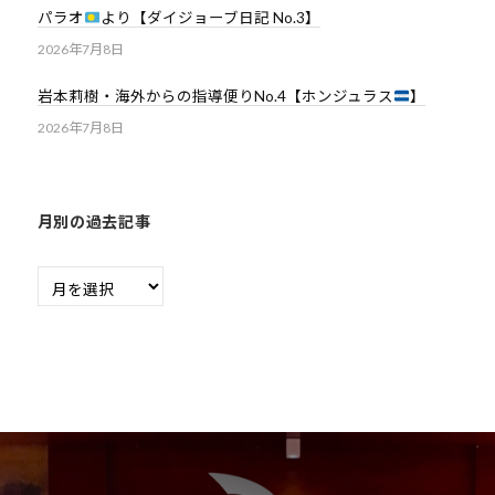
パラオ
より【ダイジョーブ日記 No.3】
2026年7月8日
岩本莉樹・海外からの指導便りNo.4【ホンジュラス
】
2026年7月8日
月別の過去記事
月
別
の
過
去
記
事