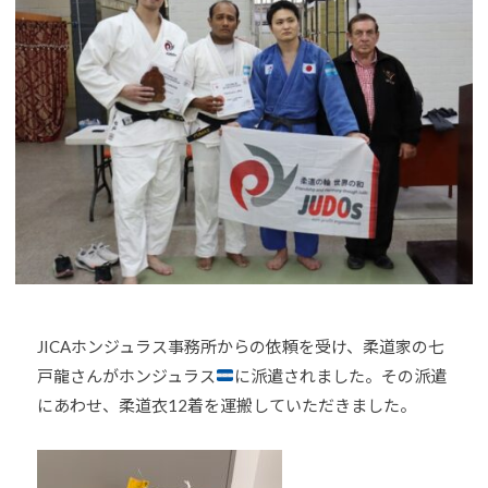
h
U
J
o
D
U
u
O
D
-
s
O
j
は
u
s
、
d
世
o
界
s
各
@
国
b
・
O
地
z
域
JICAホンジュラス事務所からの依頼を受け、柔道家の七
J
で
戸龍さんがホンジュラス
に派遣されました。その派遣
H
選
8
にあわせ、柔道衣12着を運搬していただきました。
手
、
青