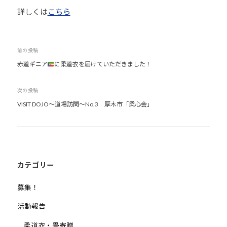
他
詳しくは
こちら
分
野
と
投
前の投稿
積
赤道ギニア
に柔道衣を届けていただきました！
稿
極
ナ
的
次の投稿
ビ
な
VISIT DOJO～道場訪問～No.3 厚木市「柔心会」
ゲ
交
ー
流
シ
を
図
ョ
り
ン
カテゴリー
な
募集！
が
ら
活動報告
、
柔道衣・畳寄贈
柔