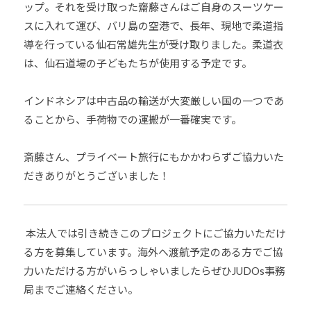
ップ。それを受け取った齋藤さんはご自身のスーツケー
少
スに入れて運び、バリ島の空港で、長年、現地で柔道指
年
導を行っている仙石常雄先生が受け取りました。柔道衣
の
は、仙石道場の子どもたちが使用する予定です。
育
成
支
インドネシアは中古品の輸送が大変厳しい国の一つであ
援
ることから、手荷物での運搬が一番確実です。
を
行
斎藤さん、プライベート旅行にもかかわらずご協力いた
い
だきありがとうございました！
、
各
種
本法人では引き続きこのプロジェクトにご協力いただけ
ス
る方を募集しています。海外へ渡航予定のある方でご協
ポ
力いただける方がいらっしゃいましたらぜひ
JUDOs事務
ー
局までご連絡ください
。
ツ
・