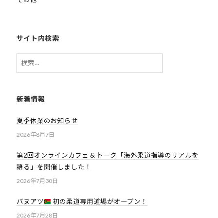
会
の
実
サイト内検索
現
検
と
索:
世
界
平
新着情報
和
夏季休業のお知らせ
の
構
2026年8月7日
築
第2回オンラインカフェ & トーク「海外柔道指導のリアルを
に
語る」を開催しました！
尽
2026年7月30日
く
し
バヌアツ
初の柔道専用道場がオープン！
て
2026年7月28日