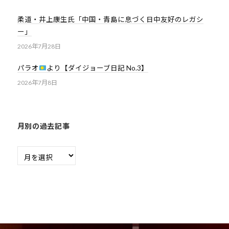
ま
い
柔道・井上康生氏「中国・青島に息づく日中友好のレガシ
り
ー」
ま
2026年7月28日
す
。
パラオ
より【ダイジョーブ日記 No.3】
2026年7月8日
月別の過去記事
月
別
の
過
去
記
事