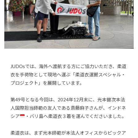
o
U
J
u
D
U
-
O
D
j
s
O
u
は
d
s
、
o
世
s
界
@
JUDOsでは、海外へ渡航する方にご協力いただき、柔道
各
b
国
衣を手荷物として現地へ運ぶ「柔道衣運搬スペシャル・
O
・
プロジェクト」を展開しています。
z
地
J
域
第
49号
となる今回は、2024年12月末に、光本健次本法
H
で
8
人国際担当師範の友人である斎藤麻子さんが、インドネ
選
シア
・
バリ島へ柔道衣３着を運んでくださいました。
手
、
柔道衣は、まず光本師範が本法人オフィスからピックア
青