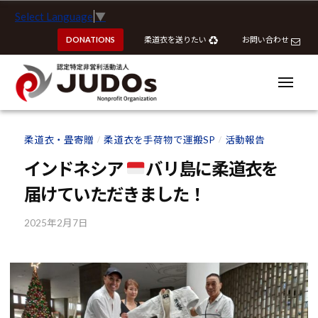
ー
認
コ
Select Language
▼
定
ン
特
DONATIONS
柔道衣を送りたい
お問い合わせ
テ
定
ン
非
ツ
メ
営
ニ
へ
ュ
利
ー
認
認
ス
活
定
定
柔道衣・畳寄贈
柔道衣を手荷物で運搬SP
活動報告
動
/
/
キ
特
特
法
ッ
インドネシア
バリ島に柔道衣を
定
定
人
プ
非
届けていただきました！
J
非
営
U
営
利
2025年2月7日
b
D
利
y
活
O
活
k
動
s
動
o
法
u
法
人
h
J
人