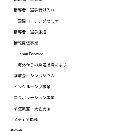
道
指導者・選手受け入れ
お
国際コーチングセミナー
よ
び
指導者・選手派遣
ス
情報発信事業
ポ
ー
Japan Forward
ツ
海外からの柔道指導だより
を
通
講演会・シンポジウム
じ
インクルーシブ事業
た
多
コラボレーション事業
様
柔道教室・大会支援
性
あ
メディア掲載
る
その他
社