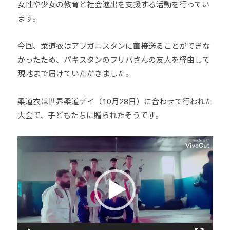
女性や少女の教育と社会進出を支援する活動を行ってい
少
ます。
年
の
今回、柔道衣はアフガニスタンに直接送ることができな
育
かったため、パキスタンのフリバさんの友人を経由して
成
現地まで届けていただきました。
支
援
を
柔道衣は世界柔道デイ（10月28日）に合わせて行われた
行
大会で、子どもたちに贈られたそうです。
い
、
動
各
画
種
プ
ス
レ
ポ
ー
ー
ヤ
ツ
ー
・