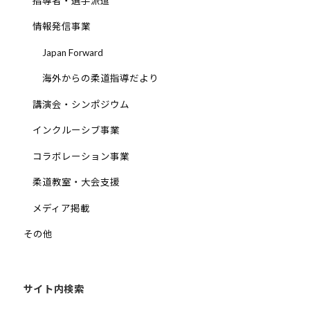
指導者・選手派遣
会
情報発信事業
の
実
Japan Forward
現
海外からの柔道指導だより
と
世
講演会・シンポジウム
界
インクルーシブ事業
平
和
コラボレーション事業
の
柔道教室・大会支援
構
築
メディア掲載
に
その他
尽
く
し
サイト内検索
て