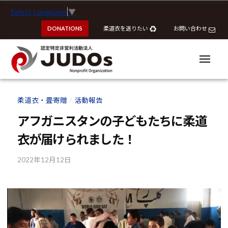
ー
認
コ
Select Language
▼
定
ン
特
DONATIONS
柔道衣を送りたい
お問い合わせ
テ
定
ン
非
ツ
メ
営
ニ
へ
ュ
利
ー
認
認
ス
活
定
定
柔道衣・畳寄贈
活動報告
動
/
キ
特
特
法
ッ
アフガニスタンの子どもたちに柔道
定
定
人
プ
非
衣が届けられました！
J
非
営
U
営
利
2022年12月12日
b
D
利
y
活
O
活
k
動
s
動
o
法
u
法
人
h
J
人