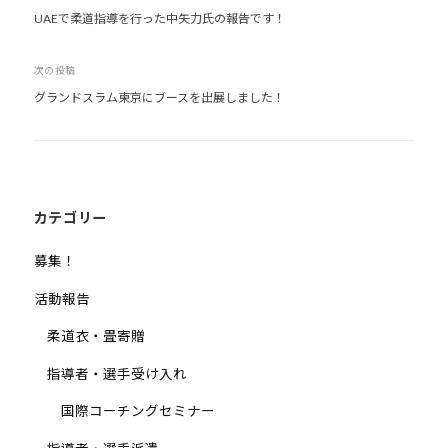
UAEで柔道指導を行った中矢力氏の報告です！
稿
道
お
ナ
よ
次の投稿
ビ
び
グランドスラム東京にブースを出展しました！
ゲ
ス
ー
ポ
シ
ー
ョ
ツ
ン
カテゴリー
を
通
募集！
じ
た
活動報告
多
柔道衣・畳寄贈
様
性
指導者・選手受け入れ
あ
国際コーチングセミナー
る
社