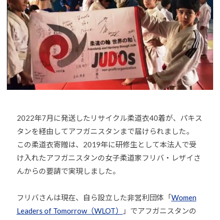
o
U
J
u
D
U
-
O
D
j
s
O
u
は
d
s
、
o
世
s
界
@
各
b
2022年7月に発送したリサイクル柔道衣40着が、パキス
国
O
・
タンを経由してアフガニスタンまで届けられました。
z
地
この柔道衣寄贈は、2019年に研修生として本法人で受
J
域
け入れたアフガニスタンの女子柔道家フリバ・レザイさ
H
で
8
んからの要請で実現しました。
選
手
フリバさんは現在、自ら設立した非営利団体「
Women
、
Leaders of Tomorrow（WLOT）
」でアフガニスタンの
青