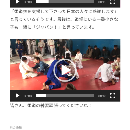
00:00
00:15
他
「柔道衣を支援して下さった日本の人々に感謝します」
分
と言っているそうです。最後は、道場にいる一番小さな
野
子も一緒に「ジャパン！」と言っています。
と
積
極
動
的
画
な
プ
交
レ
流
ー
を
ヤ
図
ー
り
00:00
00:18
な
皆さん、柔道の練習頑張ってくださいね！
が
ら
、
投
前の投稿
柔