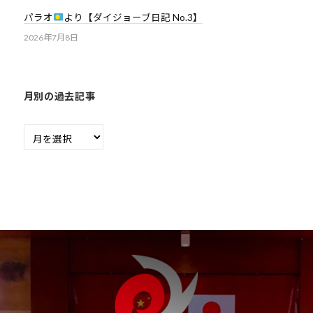
パラオ
より【ダイジョーブ日記 No.3】
2026年7月8日
月別の過去記事
月
別
の
過
去
記
事