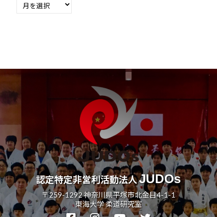
別
の
過
去
記
事
JUDOs
認定特定非営利活動法人
〒259-1292 神奈川県平塚市北金目4-1-1
東海大学 柔道研究室