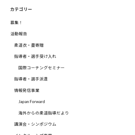
ン
会
カテゴリー
の
実
募集！
現
活動報告
と
世
柔道衣・畳寄贈
界
指導者・選手受け入れ
平
和
国際コーチングセミナー
の
指導者・選手派遣
構
築
情報発信事業
に
Japan Forward
尽
く
海外からの柔道指導だより
し
講演会・シンポジウム
て