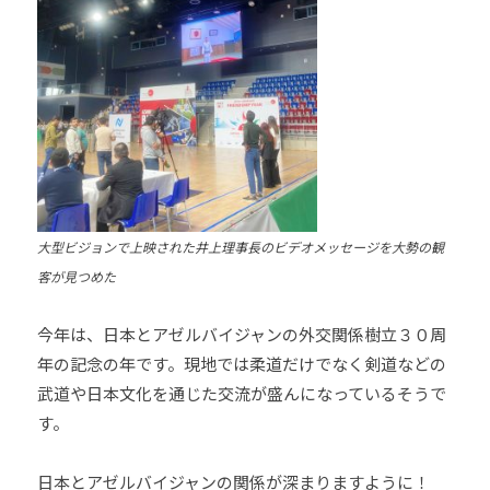
他
分
野
と
積
極
的
な
交
大型ビジョンで上映された井上理事長のビデオメッセージを大勢の観
流
客が見つめた
を
図
今年は、日本とアゼルバイジャンの外交関係樹立３０周
り
年の記念の年です。現地では柔道だけでなく剣道などの
な
武道や日本文化を通じた交流が盛んになっているそうで
が
す。
ら
、
日本とアゼルバイジャンの関係が深まりますように！
柔