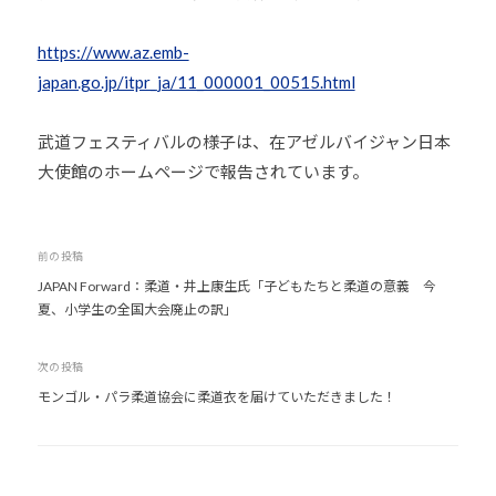
道
https://www.az.emb-
お
よ
japan.go.jp/itpr_ja/11_000001_00515.html
び
ス
武道フェスティバルの様子は、在アゼルバイジャン日本
ポ
大使館のホームページで報告されています。
ー
ツ
を
投
前の投稿
通
JAPAN Forward：柔道・井上康生氏「子どもたちと柔道の意義 今
稿
じ
夏、小学生の全国大会廃止の訳」
ナ
た
ビ
多
次の投稿
ゲ
様
モンゴル・パラ柔道協会に柔道衣を届けていただきました！
性
ー
あ
シ
る
ョ
社