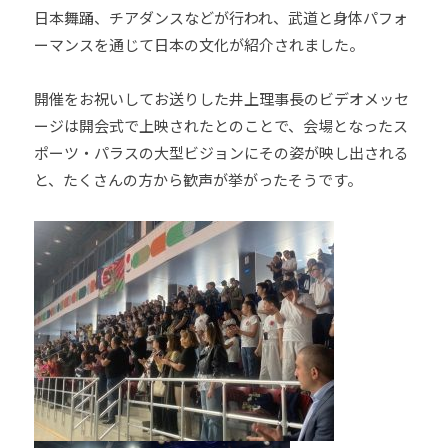
日本舞踊、チアダンスなどが行われ、武道と身体パフォ
少
年
ーマンスを通じて日本の文化が紹介されました。
の
育
開催をお祝いしてお送りした井上理事長のビデオメッセ
成
ージは開会式で上映されたとのことで、会場となったス
支
ポーツ・パラスの大型ビジョンにその姿が映し出される
援
と、たくさんの方から歓声が挙がったそうです。
を
行
い
、
各
種
ス
ポ
ー
ツ
・