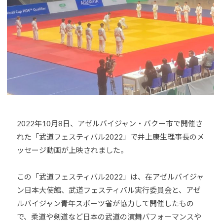
o
U
J
u
D
U
-
O
D
j
s
O
u
は
d
s
、
o
世
s
界
@
各
b
国
2022年10月8日、アゼルバイジャン・バクー市で開催さ
O
・
z
れた「武道フェスティバル2022」で井上康生理事長のメ
地
J
ッセージ動画が上映されました。
域
H
で
8
この「武道フェスティバル2022」は、在アゼルバイジャ
選
ン日本大使館、武道フェスティバル実行委員会と、アゼ
手
ルバイジャン青年スポーツ省が協力して開催したもの
、
で、柔道や剣道など日本の武道の演舞パフォーマンスや
青