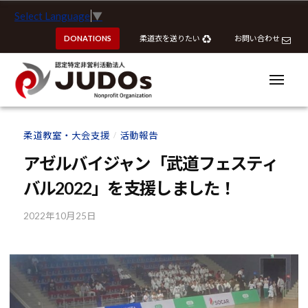
ー
認
コ
Select Language
▼
定
ン
特
DONATIONS
柔道衣を送りたい
お問い合わせ
テ
定
ン
非
ツ
メ
営
ニ
へ
ュ
利
ー
認
認
ス
活
定
定
柔道教室・大会支援
活動報告
動
/
キ
特
特
法
ッ
アゼルバイジャン「武道フェスティ
定
定
人
プ
非
バル2022」を支援しました！
J
非
営
U
営
利
2022年10月25日
b
D
利
y
活
O
活
k
動
s
動
o
法
u
法
人
h
J
人