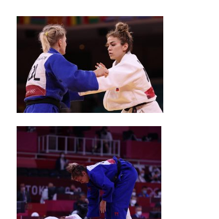
会
の
実
現
と
世
界
平
和
の
構
築
に
尽
く
し
て