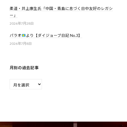
柔道・井上康生氏「中国・青島に息づく日中友好のレガシ
ー」
2026年7月28日
パラオ
より【ダイジョーブ日記 No.3】
2026年7月8日
月別の過去記事
月
別
の
過
去
記
事