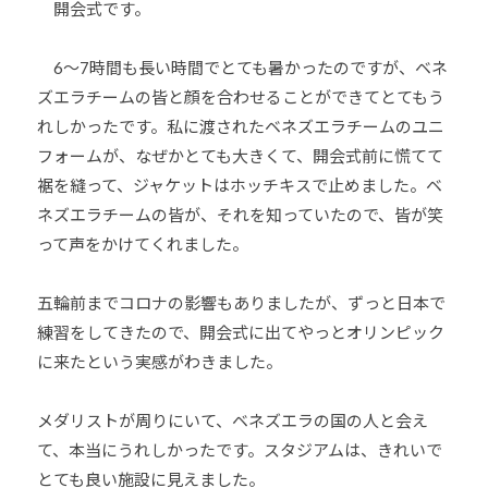
開会式です。
少
年
6～7時間も長い時間でとても暑かったのですが、ベネ
の
ズエラチームの皆と顔を合わせることができてとてもう
育
れしかったです。私に渡されたベネズエラチームのユニ
成
フォームが、なぜかとても大きくて、開会式前に慌てて
支
援
裾を縫って、ジャケットはホッチキスで止めました。ベ
を
ネズエラチームの皆が、それを知っていたので、皆が笑
行
って声をかけてくれました。
い
、
五輪前までコロナの影響もありましたが、ずっと日本で
各
練習をしてきたので、開会式に出てやっとオリンピック
種
に来たという実感がわきました。
ス
ポ
メダリストが周りにいて、ベネズエラの国の人と会え
ー
て、本当にうれしかったです。スタジアムは、きれいで
ツ
とても良い施設に見えました。
・