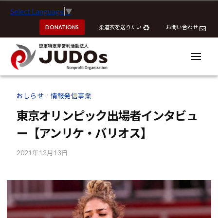
ー
認
コ
Select Language
▼
定
ン
特
DONATIONS
柔道衣を送りたい
お問い合わせ
テ
定
ン
非
ツ
メ
営
ニ
へ
ュ
利
ー
認
認
ス
活
定
定
おしらせ
情報発信事業
動
/
キ
特
特
法
ッ
東京オリンピック出場者インタビュ
定
定
人
プ
非
ー【アンリケ・バリオス】
J
非
営
U
営
利
2021年12月13日
b
D
利
y
活
O
活
k
動
s
動
o
法
u
法
人
h
J
人