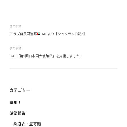
投
前の投稿
アラブ首長国連邦
UAEより【シュクラン日記6】
稿
ナ
次の投稿
ビ
UAE「第5回日本国大使館杯」を支援しました！
ゲ
ー
シ
ョ
ン
カテゴリー
募集！
活動報告
柔道衣・畳寄贈