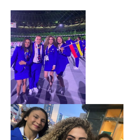
他
分
野
と
積
極
的
な
交
流
を
図
り
な
が
ら
、
柔