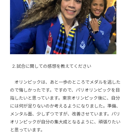
道
お
よ
び
ス
ポ
ー
ツ
を
試合に関しての感想を教えてください
通
じ
オリンピックは、あと一歩のところでメダルを逃した
た
ので悔しかったです。ですので、パリオリンピックを目
多
指したいと思っています。東京オリンピック後に、自分
様
には何が足りないのか考えるようになりました。準備、
性
メンタル面、少しずつですが、改善させています。パリ
あ
オリンピックが自分の集大成となるように、頑張りたい
る
と思っています。
社