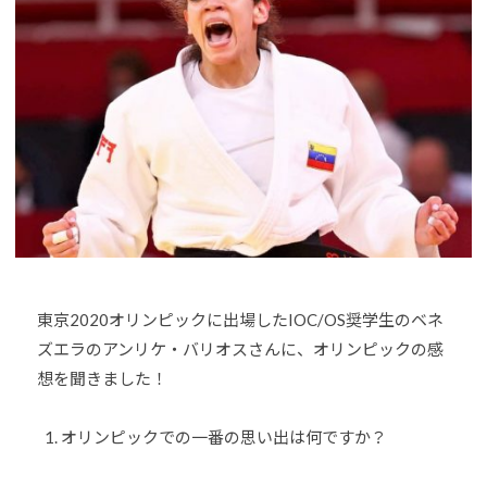
o
U
J
u
D
U
-
O
D
j
s
O
u
は
d
s
、
o
世
s
界
@
各
b
国
O
・
z
地
東京2020オリンピックに出場したIOC/OS奨学生のベネ
J
域
ズエラのアンリケ・バリオスさんに、オリンピックの感
H
で
8
想を聞きました！
選
手
オリンピックでの一番の思い出は何ですか？
、
青