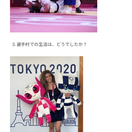
ま
い
り
ま
す
。
選手村での生活は、どうでしたか？