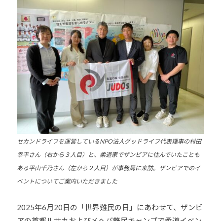
少
年
の
育
成
支
援
を
行
い
、
セカンドライフを運営しているNPO法人グッドライフ代表理事の村田
各
幸平さん（右から３人目）と、柔道家でザンビアに住んでいたことも
種
ある平山千乃さん（左から２人目）が事務局に来訪。ザンビアでのイ
ス
ベントについてご案内いただきました
ポ
ー
ツ
2025年6月20日の「世界難民の日」にあわせて、ザンビ
・
アの首都ルサカおよびメヘバ難民キャンプで柔道イベン