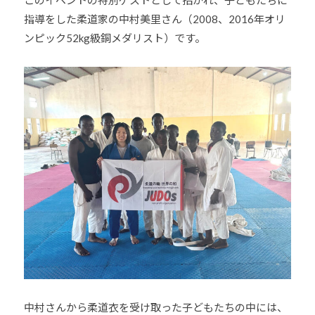
会
指導をした柔道家の中村美里さん（2008、2016年オリ
の
ンピック52kg級銅メダリスト）です。
実
現
と
世
界
平
和
の
構
築
に
尽
く
し
て
中村さんから柔道衣を受け取った子どもたちの中には、