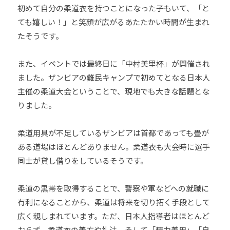
ま
初めて自分の柔道衣を持つことになった子もいて、「と
い
ても嬉しい！」と笑顔が広がるあたたかい時間が生まれ
り
たそうです。
ま
す
また、イベントでは最終日に「中村美里杯」が開催され
。
ました。ザンビアの難民キャンプで初めてとなる日本人
主催の柔道大会ということで、現地でも大きな話題とな
りました。
柔道用具が不足しているザンビアは首都であっても畳が
ある道場はほとんどありません。柔道衣も大会時に選手
同士が貸し借りをしているそうです。
柔道の黒帯を取得することで、警察や軍などへの就職に
有利になることから、柔道は将来を切り拓く手段として
広く親しまれています。ただ、日本人指導者はほとんど
おらず、柔道衣の着方や礼法、そして「精力善用」「自