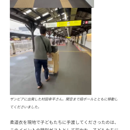
道
お
よ
び
ス
ポ
ー
ツ
を
通
じ
た
多
ザンビアに出発した村田幸平さん。関空まで段ボールとともに移動し
様
てくださいました。
性
あ
柔道衣を現地で子どもたちに手渡してくださったのは、
る
このイベントの特別ゲストとして招かれ、子どもたちに
社