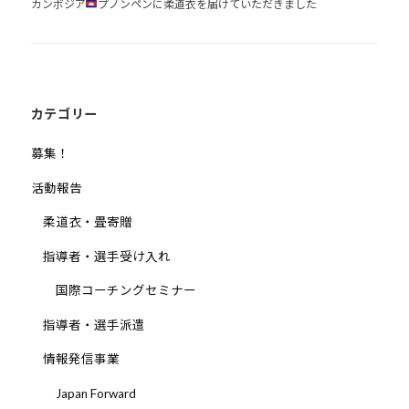
カンボジア
プノンペンに柔道衣を届けていただきました
ゲ
ー
シ
ョ
ン
カテゴリー
募集！
活動報告
柔道衣・畳寄贈
指導者・選手受け入れ
国際コーチングセミナー
指導者・選手派遣
情報発信事業
Japan Forward