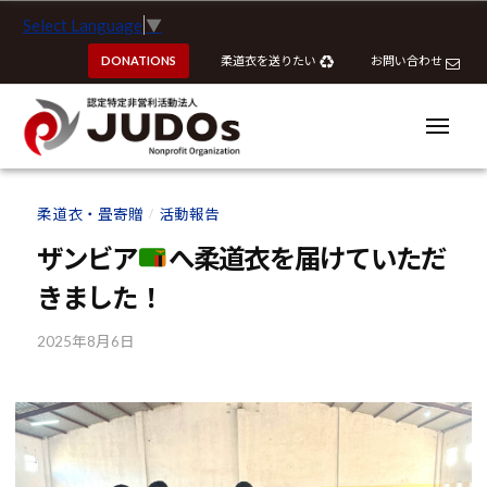
ー
認
コ
Select Language
▼
定
ン
特
DONATIONS
柔道衣を送りたい
お問い合わせ
テ
定
ン
非
ツ
メ
営
ニ
へ
ュ
利
ー
認
認
ス
活
定
定
柔道衣・畳寄贈
活動報告
動
/
キ
特
特
法
ッ
ザンビア
へ柔道衣を届けていただ
定
定
人
プ
非
きました！
J
非
営
U
営
利
2025年8月6日
b
D
利
y
活
O
活
k
動
s
動
o
法
u
法
人
h
J
人