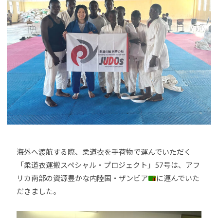
o
U
J
u
D
U
-
O
D
j
s
O
u
は
d
s
、
o
世
s
界
@
各
b
国
O
・
z
地
J
海外へ渡航する際、柔道衣を手荷物で運んでいただく
域
H
「柔道衣運搬スペシャル・プロジェクト」57号は、アフ
で
8
リカ南部の資源豊かな内陸国・ザンビア
に運んでいた
選
手
だきました。
、
青