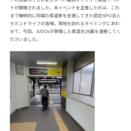
他
トが開催されました。本イベントを主催したのは、これ
分
まで継続的に同国の柔道家を支援してきた認定NPO法人
野
セカンドライフの皆様。現地を訪れるタイミングにあわ
と
せて、今回、JUDOsが寄贈した柔道衣28着を運搬してく
積
ださいました。
極
的
な
交
流
を
図
り
な
が
ら
、
柔