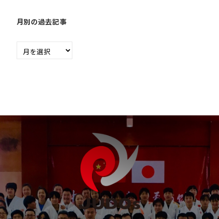
月別の過去記事
月
別
の
過
去
記
事