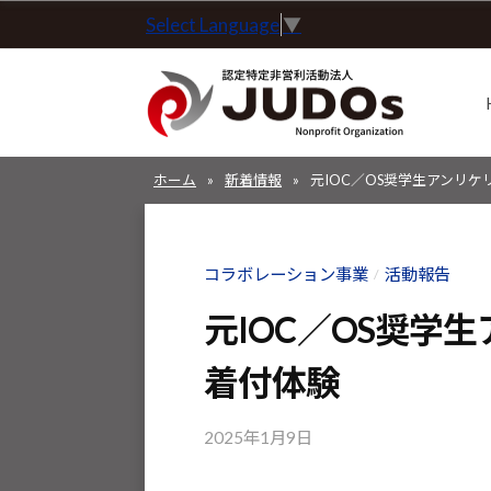
コ
Select Language
▼
定
ン
特
テ
定
ン
非
ツ
営
認
認
へ
利
ホーム
»
新着情報
»
元IOC／OS奨学生アンリ
定
定
ス
活
特
特
動
キ
定
定
法
コラボレーション事業
活動報告
/
ッ
非
非
人
プ
営
元IOC／OS奨学
J
営
利
U
利
着付体験
活
D
活
動
O
2025年1月9日
b
動
法
s
y
人
法