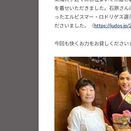
種
を着せいただきました。石原さんに
ス
ったエルビスマー・ロドリゲス選
ポ
ださいました。（
https://judos.j
ー
ツ
今回も快くお力をお貸しください
・
他
分
野
と
積
極
的
な
交