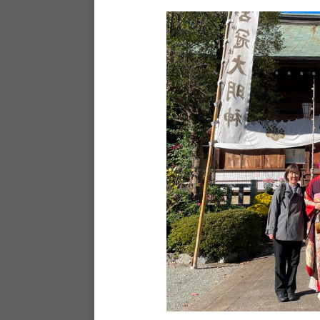
k
J
人
o
U
J
u
D
h
U
O
o
D
s
u
O
は
-
s
、
j
世
u
界
d
o
各
s
国
@
・
b
地
O
域
z
で
J