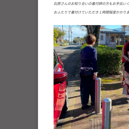
石原さんのお知り合いの着付師の方もお手伝い
ツ
おふたりで着付けていただき１時間程度かかり
を
通
じ
た
多
様
性
あ
る
社
会
の
実
現