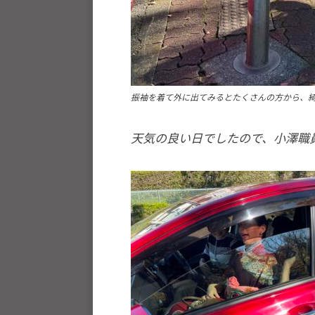
と
世
界
平
和
振袖を着て外に出てみるとたくさんの方から、
の
構
天気の良い日でしたので、小澤職
築
に
尽
く
し
て
ま
い
り