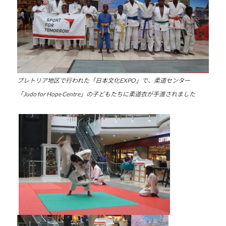
道
お
よ
び
ス
ポ
プレトリア地区で行われた「日本文化EXPO」で、柔道センター
ー
「Judo for Hope Centre」の子どもたちに柔道衣が手渡されました
ツ
を
通
じ
た
多
様
性
あ
る
社