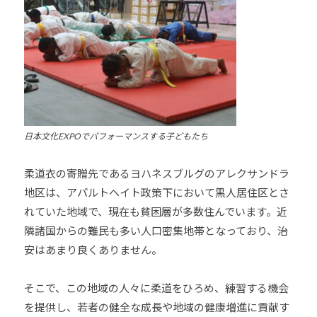
会
の
実
現
と
世
界
日本文化EXPOでパフォーマンスする子どもたち
平
和
柔道衣の寄贈先であるヨハネスブルグのアレクサンドラ
の
地区は、アパルトヘイト政策下において黒人居住区とさ
構
れていた地域で、現在も貧困層が多数住んでいます。近
築
に
隣諸国からの難民も多い人口密集地帯となっており、治
尽
安はあまり良くありません。
く
し
そこで、この地域の人々に柔道をひろめ、練習する機会
て
を提供し、若者の健全な成長や地域の健康増進に貢献す