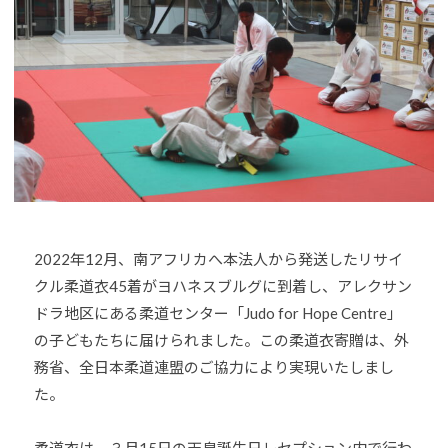
o
U
J
u
D
U
-
O
D
j
s
O
u
は
d
s
、
o
世
s
界
@
各
b
国
O
2022年12月、南アフリカへ本法人から発送したリサイ
・
z
クル柔道衣45着がヨハネスブルグに到着し、アレクサン
地
J
ドラ地区にある柔道センター「Judo for Hope Centre」
域
H
の子どもたちに届けられました。この柔道衣寄贈は、外
で
8
選
務省、全日本柔道連盟のご協力により実現いたしまし
手
た。
、
青
柔道衣は、３月15日の天皇誕生日レセプション内で行わ