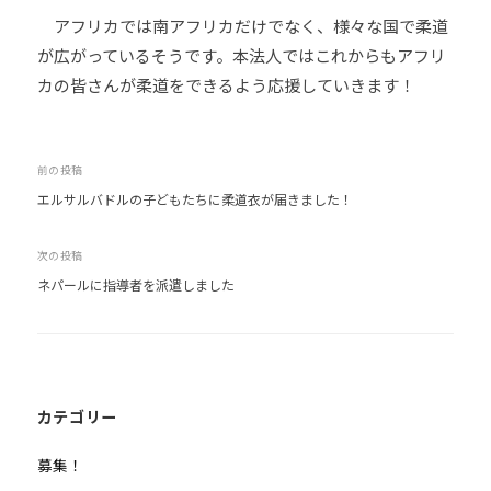
アフリカでは南アフリカだけでなく、様々な国で柔道
が広がっているそうです。本法人ではこれからもアフリ
カの皆さんが柔道をできるよう応援していきます！
投
前の投稿
エルサルバドルの子どもたちに柔道衣が届きました！
稿
ナ
次の投稿
ビ
ネパールに指導者を派遣しました
ゲ
ー
シ
ョ
ン
カテゴリー
募集！