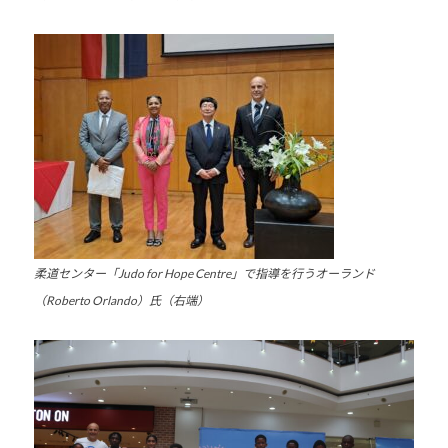
他
分
野
と
積
極
的
な
交
流
を
柔道センタ
ー「Judo for Hope Centre」で指導を行うオーランド
図
（Roberto Orlando）氏（右端）
り
な
が
ら
、
柔