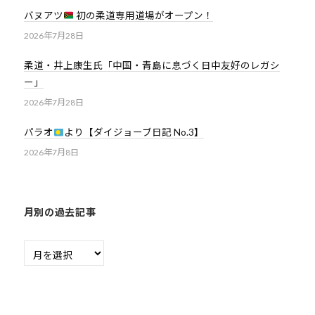
バヌアツ
初の柔道専用道場がオープン！
2026年7月28日
柔道・井上康生氏「中国・青島に息づく日中友好のレガシ
ー」
2026年7月28日
パラオ
より【ダイジョーブ日記 No.3】
2026年7月8日
月別の過去記事
月
別
の
過
去