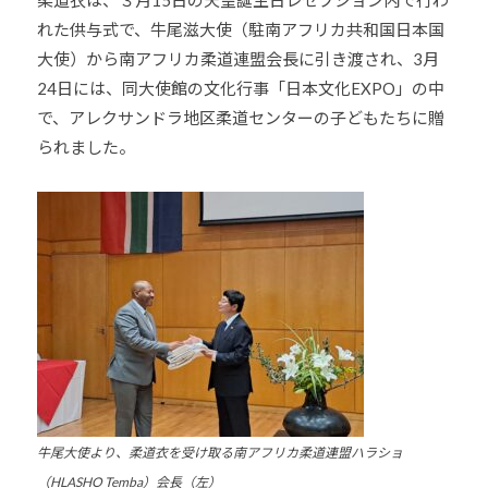
少
れた供与式で、牛尾滋大使（駐南アフリカ共和国日本国
年
大使）から南アフリカ柔道連盟会長に引き渡され、3月
の
24日には、同大使館の文化行事「日本文化EXPO」の中
育
で、アレクサンドラ地区柔道センターの子どもたちに贈
成
られました。
支
援
を
行
い
、
各
種
ス
ポ
ー
牛尾大使より、柔道衣を受け取る南アフリカ柔道連盟ハラショ
ツ
・
（HLASHO Temba）会長（左）