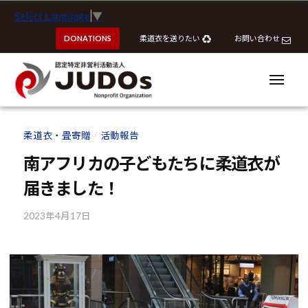
ー
認
コ
Select Language
▼
定
ン
特
DONATIONS
柔道衣を送りたい
お問い合わせ
テ
定
ン
非
ツ
メ
営
ニ
へ
ュ
利
ー
認
認
ス
活
定
定
柔道衣・畳寄贈
活動報告
動
/
キ
特
特
法
ッ
南アフリカの子どもたちに柔道衣が
定
定
人
プ
非
届きました！
J
非
営
U
営
利
2023年4月17日
b
D
利
y
活
O
活
k
動
s
動
o
法
u
法
人
h
J
人