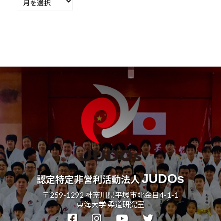
別
会
の
の
過
実
去
現
記
と
事
世
界
平
和
の
構
築
に
尽
JUDOs
認定特定非営利活動法人
く
〒259-1292 神奈川県平塚市北金目4-1-1
し
東海大学 柔道研究室
て