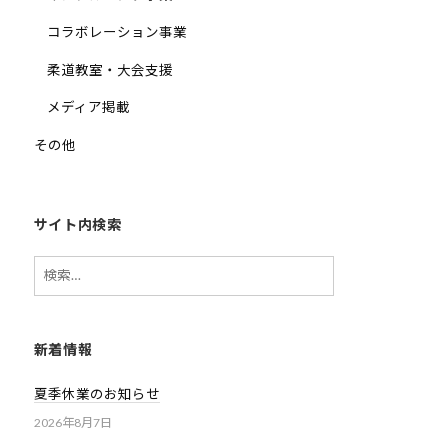
他
コラボレーション事業
分
柔道教室・大会支援
野
と
メディア掲載
積
その他
極
的
な
交
サイト内検索
流
検
を
索:
図
り
な
新着情報
が
夏季休業のお知らせ
ら
、
2026年8月7日
柔