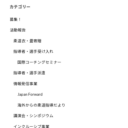
少
ン
カテゴリー
年
募集！
の
育
活動報告
成
柔道衣・畳寄贈
支
援
指導者・選手受け入れ
を
国際コーチングセミナー
行
い
指導者・選手派遣
、
情報発信事業
各
種
Japan Forward
ス
海外からの柔道指導だより
ポ
ー
講演会・シンポジウム
ツ
インクルーシブ事業
・