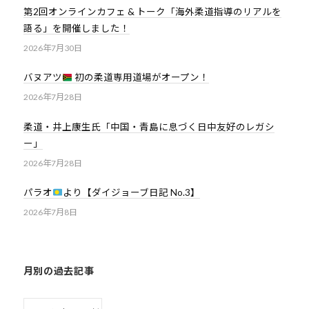
第2回オンラインカフェ & トーク「海外柔道指導のリアルを
道
語る」を開催しました！
お
2026年7月30日
よ
び
バヌアツ
初の柔道専用道場がオープン！
ス
2026年7月28日
ポ
ー
柔道・井上康生氏「中国・青島に息づく日中友好のレガシ
ツ
ー」
を
2026年7月28日
通
じ
パラオ
より【ダイジョーブ日記 No.3】
た
2026年7月8日
多
様
性
月別の過去記事
あ
る
月
社