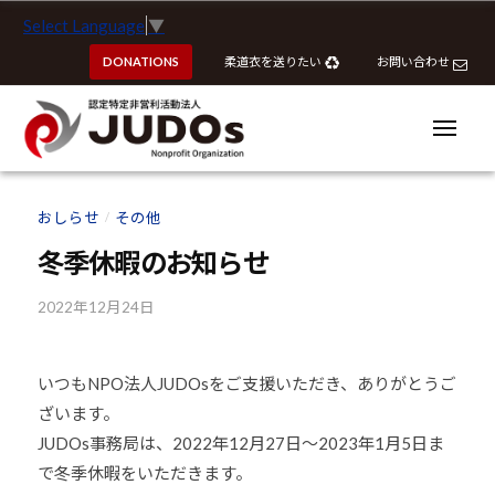
ー
認
コ
Select Language
▼
定
ン
特
DONATIONS
柔道衣を送りたい
お問い合わせ
テ
定
ン
非
ツ
メ
営
ニ
へ
ュ
利
ー
認
認
ス
活
定
定
おしらせ
その他
動
/
キ
特
特
法
ッ
冬季休暇のお知らせ
定
定
人
プ
非
J
非
2022年12月24日
b
営
U
営
y
利
D
k
利
活
O
いつもNPO法人JUDOsをご支援いただき、ありがとうご
o
活
動
s
ざいます。
u
動
法
h
JUDOs事務局は、2022年12月27日～2023年1月5日ま
法
人
o
で冬季休暇をいただきます。
J
人
u