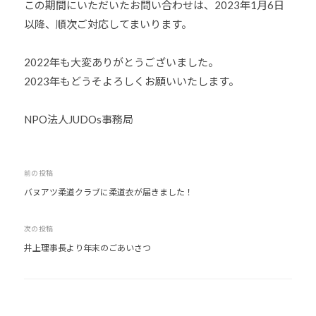
この期間にいただいたお問い合わせは、2023年1月6日
U
J
-
以降、順次ご対応してまいります。
D
j
U
O
u
D
2022年も大変ありがとうございました。
s
d
O
2023年もどうそよろしくお願いいたします。
は
o
s
、
s
世
@
NPO法人JUDOs事務局
b
界
O
各
z
国
投
前の投稿
J
・
バヌアツ柔道クラブに柔道衣が届きました！
稿
H
地
ナ
8
域
次の投稿
ビ
で
井上理事長より年末のごあいさつ
ゲ
選
ー
手
シ
、
青
ョ