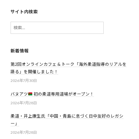
会
サイト内検索
の
実
検
現
索:
と
世
新着情報
界
平
第2回オンラインカフェ & トーク「海外柔道指導のリアルを
和
語る」を開催しました！
の
2026年7月30日
構
築
バヌアツ
初の柔道専用道場がオープン！
に
2026年7月28日
尽
く
柔道・井上康生氏「中国・青島に息づく日中友好のレガシ
ー」
し
て
2026年7月28日