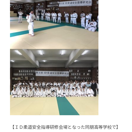
少
年
の
育
成
支
援
を
行
い
、
各
種
ス
ポ
ー
ツ
【ＩＤ柔道安全指導研修会場となった同朋高等学校で】
・