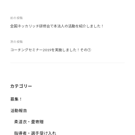
他
分
投
前の投稿
野
全国ネッカリッチ研修会で本法人の活動を紹介しました！
稿
と
ナ
積
次の投稿
ビ
極
コーチングセミナー2019を実施しました！その①
的
ゲ
な
ー
交
シ
流
ョ
を
ン
カテゴリー
図
り
募集！
な
活動報告
が
ら
柔道衣・畳寄贈
、
指導者・選手受け入れ
柔