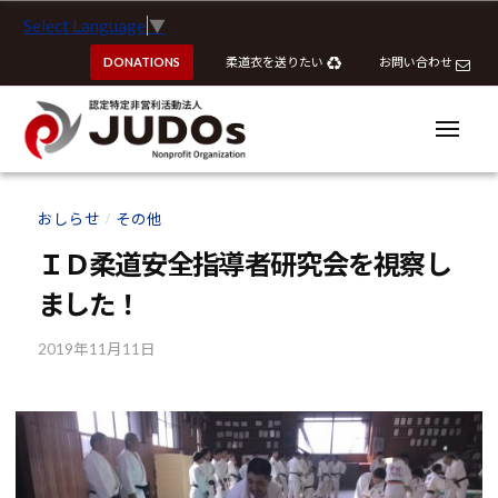
ー
認
コ
Select Language
▼
定
ン
特
DONATIONS
柔道衣を送りたい
お問い合わせ
テ
定
ン
非
ツ
メ
営
ニ
へ
ュ
利
ー
認
認
ス
活
定
定
おしらせ
その他
動
/
キ
特
特
法
ッ
ＩＤ柔道安全指導者研究会を視察し
定
定
人
プ
非
ました！
J
非
営
U
営
利
2019年11月11日
b
D
利
y
活
O
活
k
動
s
動
o
法
u
法
人
h
J
人