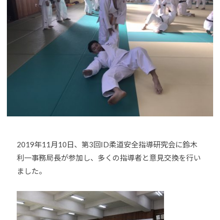
o
U
J
u
D
U
-
O
D
j
s
O
u
は
d
s
、
o
世
s
界
@
各
b
国
O
・
z
地
2019年11月10日、第3回ID柔道安全指導研究会に鈴木
J
域
利一事務局長が参加し、多くの指導者と意見交換を行い
H
で
8
ました。
選
手
、
青