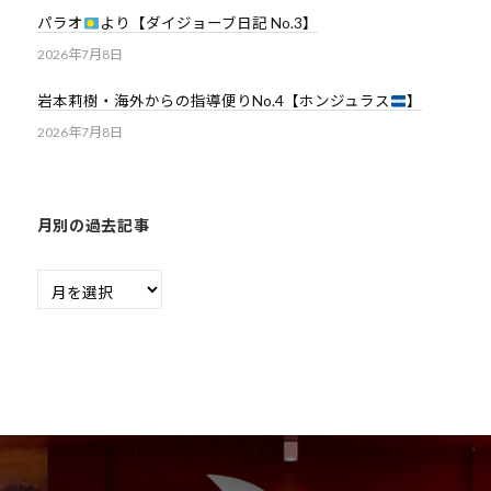
ま
パラオ
より【ダイジョーブ日記 No.3】
い
2026年7月8日
り
ま
岩本莉樹・海外からの指導便りNo.4【ホンジュラス
】
す
2026年7月8日
。
月別の過去記事
月
別
の
過
去
記
事