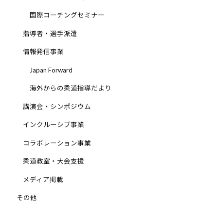
道
国際コーチングセミナー
お
指導者・選手派遣
よ
び
情報発信事業
ス
Japan Forward
ポ
ー
海外からの柔道指導だより
ツ
講演会・シンポジウム
を
通
インクルーシブ事業
じ
コラボレーション事業
た
多
柔道教室・大会支援
様
メディア掲載
性
あ
その他
る
社