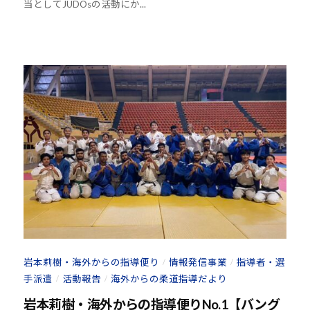
当としてJUDOsの活動にか...
h
o
u
-
j
u
d
o
s
@
b
O
z
J
H
8
岩本莉樹・海外からの指導便り
情報発信事業
指導者・選
/
/
手派遣
活動報告
海外からの柔道指導だより
/
/
岩本莉樹・海外からの指導便りNo.1【バング