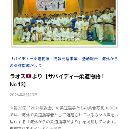
d
少
o
年
s
の
@
育
b
成
O
支
z
援
J
を
サバイディー柔道物語
情報発信事業
活動報告
海外から
/
/
/
H
行
の柔道指導だより
8
い
ラオス
より【サバイディー柔道物語！
、
No.13】
各
種
2026年3月23日
b
ス
y
ポ
※第23回「2026演武会」の柔道選手たちの集合写真 JUDOs
k
ー
では、海外で柔道指導者として活躍されている方々の声をお
o
ツ
届けする「海外からの柔道指導だより」を掲載しています。
u
・
東南アジアのインドシナ半島...