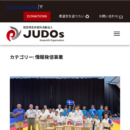
ー
認
コ
Select Language
▼
定
ン
特
DONATIONS
柔道衣を送りたい
お問い合わせ
テ
定
ン
非
ツ
メ
営
ニ
へ
ュ
利
ー
認
認
ス
活
定
定
カテゴリー:
情報発信事業
動
キ
特
特
法
ッ
定
定
人
プ
非
J
非
営
U
営
利
D
利
活
O
活
動
s
動
法
法
人
J
人