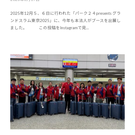
道
y
2025年12月５、６日に行われた「パーク２４presents グラ
k
お
ンドスラム東京2025」に、今年も本法人がブースを出展し
o
よ
ました。 この投稿をInstagramで見...
u
び
h
ス
o
ポ
u
ー
-
ツ
j
を
u
通
d
じ
o
た
s
多
@
様
b
性
O
あ
z
る
J
社