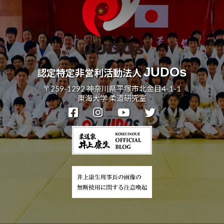
z
ョ
J
ン
H
8
JUDOs
認定特定非営利活動法人
〒259-1292 神奈川県平塚市北金目4-1-1
東海大学 柔道研究室