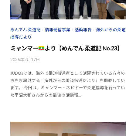
z
J
H
8
めんでん 柔道記
情報発信事業
活動報告
海外からの柔道
/
/
/
指導だより
ミャンマー
より【めんでん 柔道記 No.23】
2026年2月17日
b
y
JUDOsでは、海外で柔道指導者として活躍されている方々の
k
声をお届けする「海外からの柔道指導だより」を掲載してい
o
ます。 今回は、ミャンマー・ネピドーで柔道指導を行ってい
u
た平沼大和さんからの最後の活動報...
h
o
u
-
j
u