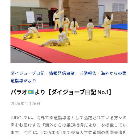
d
o
s
@
b
O
z
J
H
8
ダイジョーブ日記
情報発信事業
活動報告
海外からの柔
/
/
/
道指導だより
パラオ
より【ダイジョーブ日記 No.1】
2026年1月26日
b
y
JUDOsでは、海外で柔道指導者として活躍されている方々の
k
声をお届けする「海外からの柔道指導だより」を掲載してい
o
ます。 今回は、2025年3月まで東海大学柔道部の国際交流担
u