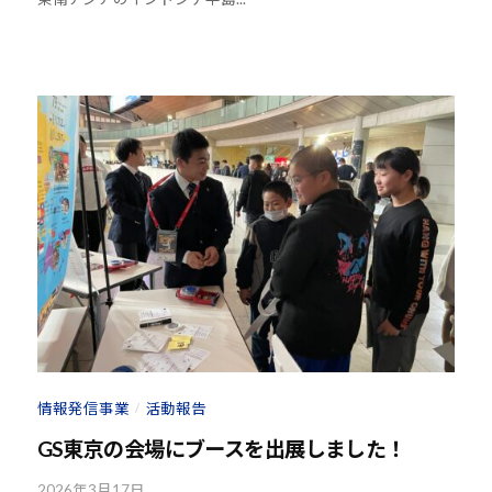
h
他
o
分
u
野
-
と
j
積
u
極
d
o
的
s
な
@
交
b
流
O
を
z
図
J
り
H
な
8
が
情報発信事業
活動報告
/
ら
GS東京の会場にブースを出展しました！
、
柔
2026年3月17日
b