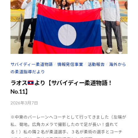
ま
s
い
@
り
b
ま
O
す
z
。
J
H
8
サバイディー柔道物語
情報発信事業
活動報告
海外から
/
/
/
の柔道指導だより
ラオス
より【サバイディー柔道物語！
No.11】
2026年3月7日
b
y
※中東のバーレーンへコーチとして行ってきました（左端が
k
私、菊地。広角カメラで撮影したので足が長い！盛れて
o
る！）私の隣２名が柔道選手、３名が柔術の選手とコーチ
u