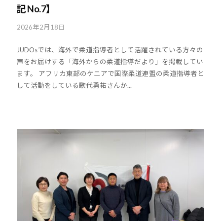
記 No.7】
2026年2月18日
b
y
JUDOsでは、海外で柔道指導者として活躍されている方々の
k
声をお届けする「海外からの柔道指導だより」を掲載してい
o
ます。 アフリカ東部のケニアで国際柔道連盟の柔道指導者と
u
して活動をしている歌代勇祐さんか...
h
o
u
-
j
u
d
o
s
@
b
O