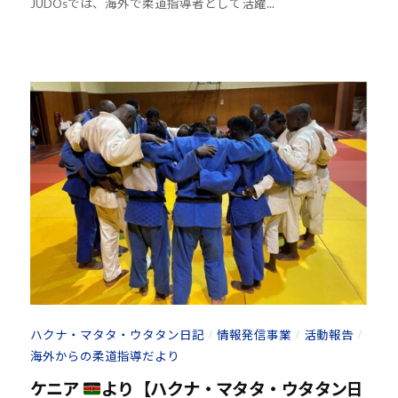
JUDOsでは、海外で柔道指導者として活躍...
h
o
u
-
j
u
d
o
s
@
b
O
z
J
H
8
ハクナ・マタタ・ウタタン日記
情報発信事業
活動報告
/
/
/
海外からの柔道指導だより
ケニア
より【ハクナ・マタタ・ウタタン日