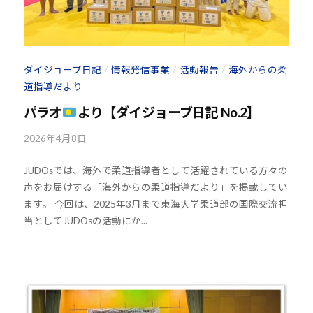
U
J
D
U
O
D
s
ダイジョーブ日記
情報発信事業
活動報告
海外からの柔
/
/
/
O
は
道指導だより
s
、
パラオ
より【ダイジョーブ日記 No.2】
世
界
2026年4月8日
b
各
y
国
JUDOsでは、海外で柔道指導者として活躍されている方々の
k
・
声をお届けする「海外からの柔道指導だより」を掲載してい
o
地
ます。 今回は、2025年3月まで東海大学柔道部の国際交流担
u
当としてJUDOsの活動にか...
域
h
で
o
選
u
-
手
j
、
u
青