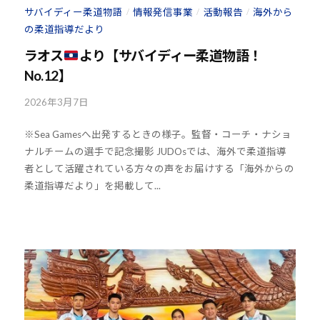
H
サバイディー柔道物語
情報発信事業
活動報告
海外から
/
/
/
会
8
の柔道指導だより
の
実
ラオス
より【サバイディー柔道物語！
現
No.12】
と
2026年3月7日
b
世
y
界
※Sea Gamesへ出発するときの様子。監督・コーチ・ナショ
k
平
ナルチームの選手で記念撮影 JUDOsでは、海外で柔道指導
o
和
者として活躍されている方々の声をお届けする「海外からの
u
の
柔道指導だより」を掲載して...
h
構
o
築
u
に
-
尽
j
く
u
し
d
て
o