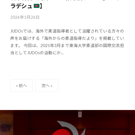
ラデシュ
】
2026年1月26日
b
y
JUDOsでは、海外で柔道指導者として活躍されている方々の
k
声をお届けする「海外からの柔道指導だより」を掲載してい
o
ます。 今回は、2025年3月まで東海大学柔道部の国際交流担
u
当としてJUDOsの活動にか...
h
o
u
-
投
j
« 前へ
次へ »
u
稿
d
ナ
o
ビ
s
ゲ
@
ー
b
シ
O