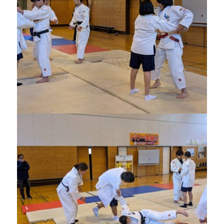
ま
い
り
ま
す
。