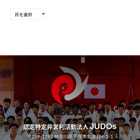
月
別
の
過
去
記
事
JUDOs
認定特定非営利活動法人
〒259-1292 神奈川県平塚市北金目4-1-1