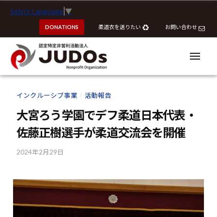
ー
認
コ
Select Language
▼
定
ン
特
DONATIONS
柔道衣を送りたい
お問い合わせ
テ
定
ン
非
ツ
メ
営
ニ
へ
ュ
利
ー
認
認
ス
活
定
定
インクルーシブ事業
活動報告
動
/
キ
特
特
法
ッ
大宮ろう学園でデフ柔道日本代表・
定
定
人
プ
非
佐藤正樹選手が柔道交流会を開催
J
非
営
U
営
利
2024年2月29日
b
D
利
y
活
O
活
k
動
s
動
o
法
u
法
人
h
J
人