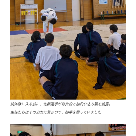
会
の
実
現
と
世
界
平
和
の
構
築
に
技体験に入る前に、佐藤選手が背負投と袖釣り込み腰を披露。
尽
生徒たちはその迫力に驚きつつ、拍手を贈っていました
く
し
て