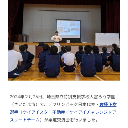
o
U
J
u
D
U
-
O
D
j
s
O
u
は
d
s
、
o
世
s
界
@
各
b
国
O
・
z
地
J
域
H
2024年２月26日、埼玉県立特別支援学校大宮ろう学園
で
8
（さいたま市）で、デフリンピック日本代表・
佐藤正樹
選
手
選手
（
ケイアイスター不動産
／
ケイアイチャレンジドア
、
スリートチーム
）が柔道交流会を行いました。
青