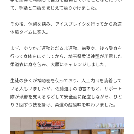
道
て、手話と口話をまじえて語りかけました。
お
よ
その後、休憩を挟み、アイスブレイクを行ってから柔道
び
体験タイムに突入。
ス
ポ
まず、ゆりかご運動とだるま運動、前受身、後ろ受身を
ー
行って身体をほぐしてから、埼玉県柔道連盟が用意した
ツ
柔道衣に身を包み、大腰にチャレンジしました。
を
通
生徒の多くが補聴器を使っており、人工内耳を装着して
じ
いる人もいましたが、佐藤選手の助言のもと、サポート
た
多
隊が頭部を支えるなどして安全面に配慮しながら、ひと
様
り３回ずつ技を掛け、柔道の醍醐味を味わいました。
性
あ
る
社