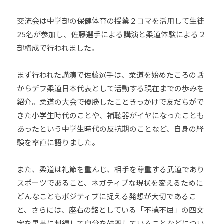
他
交流会は中学部の保健体育の授業２コマを活用して生徒
分
25名が参加し、佐藤選手による講演と柔道体験による２
野
と
部構成で行われました。
積
極
まず行われた講演で佐藤選手は、柔道を始めたころの話
的
からデフ柔道日本代表として活動する現在までの歩みを
な
紹介。柔道の大会で優勝したこときっかけで友だちがで
交
きた小学生時代のことや、補聴器がイヤになったことも
流
あったという中学生時代の反抗期のことなど、自身の経
を
験を率直に語りました。
図
り
また、柔道は礼節を重んじ、相手を尊重する武道であり
な
スポーツであること、ネガティブな現状を変えるために
が
どんなこともポジティブに捉える発想が大切であるこ
ら
と、さらには、座右の銘としている「不撓不屈」の四文
、
柔
字を黒帯に刺繍して自分を鼓舞していることなどについ