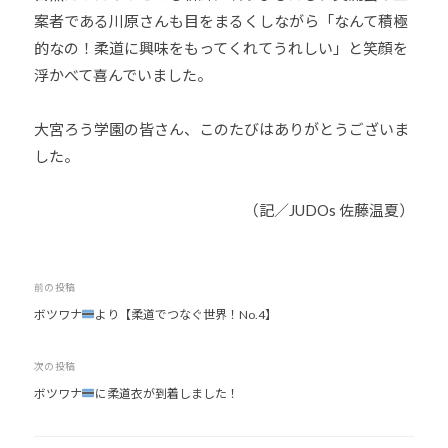
案者である川原さんも目をまるくしながら「なんて積極
的なの！柔道に興味をもってくれてうれしい」と笑顔を
浮かべて喜んでいました。
大宮ろう学園の皆さん、このたびはありがとうございま
した。
（記／JUDOs 佐藤温夏）
投
前の投稿
ボツワナ
より【柔道でつなぐ世界！No.4】
稿
ナ
次の投稿
ビ
ボツワナ
に柔道衣が到着しました！
ゲ
ー