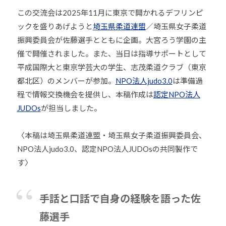
少
この交流会は2025年11月に東京で開かれるデフリンピ
年
ックを盛りあげようと
埼玉県柔道連盟
／埼玉県女子柔道
の
振興委員会が佐藤選手とともに企画。大宮ろう学園の主
育
催で開催されました。また、当日は指導サポートとして
成
平成国際大と東京学芸大の学生、志茂柔道クラブ（東京
支
都北区）のメンバーが参加。
NPO法人judo3.0
は準備過
援
程で情報交換機会を提供し、本稿作成は
認定NPO法人
を
JUDOs
が担当しました。
行
い
〈本稿は埼玉県柔道連盟・埼玉県女子柔道振興委員会、
、
各
NPO法人judo3.0、認定NPO法人JUDOsの共同製作で
種
す〉
ス
ポ
手話と口話で自身の経験を語った佐
ー
ツ
藤選手
・