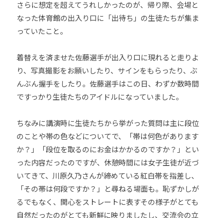
さらに想定を超えてうれしかったのが、帰り際、会場と
なった体育館の出入り口に「出待ち」の生徒たちが集ま
っていたこと。
着替えを済ませた佐藤選手が出入り口に現れると走りよ
り、写真撮影をお願いしたり、サインをもらったり、ぶ
んぶん握手をしたり。佐藤選手はこの日、わずか数時間
ですっかり生徒たちのアイドルになっていました。
ちなみに講演時に生徒たちから挙がった質問は主に段位
のことや帯の色などについてで、「帯は何色があります
か？」「段位を取るのにお金はかかるのですか？」とい
った内容だったのですが、休憩時間には女子生徒が近づ
いてきて、川原久乃さんが締めている紅白帯を指差し、
「その帯は何段ですか？」と尋ねる場面も。恥ずかしが
るでもなく、関心をストレートに表すその様子がとても
自然だったのがとても新鮮に映りましたし、交流会の立