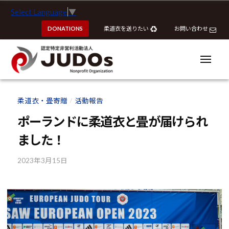
ー
認
コ
Select Language
▼
定
ン
特
DONATIONS
柔道衣を送りたい
お問い合わせ
テ
定
ン
非
ツ
メ
営
ニ
へ
ュ
利
ー
認
認
ス
活
定
定
柔道衣・畳寄贈
活動報告
動
/
キ
特
特
法
ッ
ポーランドに柔道衣と畳が届けられ
定
定
人
プ
非
ました！
J
非
営
U
営
利
2023年3月15日
b
D
利
y
活
O
活
k
動
s
動
o
法
u
法
人
h
J
人