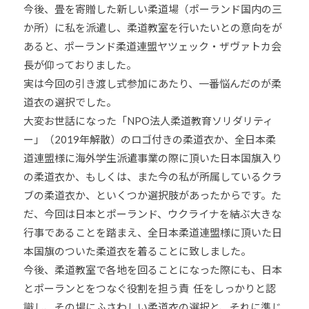
今後、畳を寄贈した新しい柔道場（ポーランド国内の三
か所）に私を派遣し、柔道教室を行いたいとの意向をが
あると、ポーランド柔道連盟ヤツェック・ザヴァトカ会
長が仰っておりました。
実は今回の引き渡し式参加にあたり、一番悩んだのが柔
道衣の選択でした。
大変お世話になった「NPO法人柔道教育ソリダリティ
ー」（2019年解散）のロゴ付きの柔道衣か、全日本柔
道連盟様に海外学生派遣事業の際に頂いた日本国旗入り
の柔道衣か、もしくは、また今の私が所属しているクラ
ブの柔道衣か、といくつか選択肢があったからです。た
だ、今回は日本とポーランド、ウクライナを結ぶ大きな
行事であることを踏まえ、全日本柔道連盟様に頂いた日
本国旗のついた柔道衣を着ることに致しました。
今後、柔道教室で各地を回ることになった際にも、日本
とポーランとをつなぐ役割を担う責 任をしっかりと認
識し、その場にふさわしい柔道衣の選択と、それに準じ