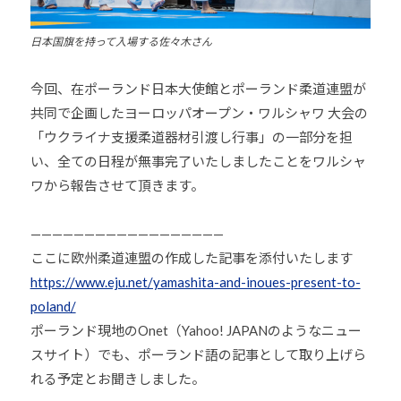
会
日本国旗を持って入場する佐々木さん
の
実
今回、在ポーランド日本大使館とポーランド柔道連盟が
現
と
共同で企画したヨーロッパオープン・ワルシャワ 大会の
世
「ウクライナ支援柔道器材引渡し行事」の一部分を担
界
い、全ての日程が無事完了いたしましたことをワルシャ
平
ワから報告させて頂きます。
和
の
——————————————————
構
ここに欧州柔道連盟の作成した記事を添付いたします
築
https://www.eju.net/yamashita-and-inoues-present-to-
に
poland/
尽
ポーランド現地のOnet（Yahoo! JAPANのようなニュー
く
スサイト）でも、ポーランド語の記事として取り上げら
し
れる予定とお聞きしました。
て