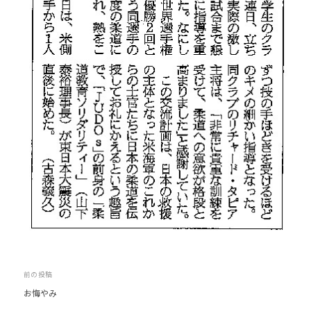
少
年
の
育
成
支
援
を
行
い
、
各
種
ス
ポ
ー
投
前の投稿
ツ
お悔やみ
稿
・