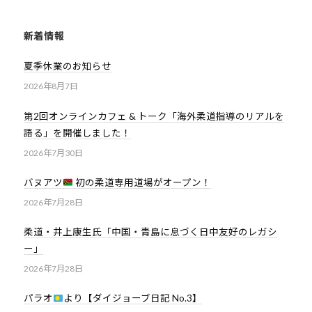
会
の
新着情報
実
夏季休業のお知らせ
現
と
2026年8月7日
世
第2回オンラインカフェ & トーク「海外柔道指導のリアルを
界
語る」を開催しました！
平
2026年7月30日
和
の
バヌアツ
初の柔道専用道場がオープン！
構
2026年7月28日
築
に
柔道・井上康生氏「中国・青島に息づく日中友好のレガシ
尽
ー」
く
2026年7月28日
し
て
パラオ
より【ダイジョーブ日記 No.3】