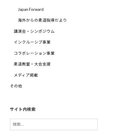
道
Japan Forward
お
海外からの柔道指導だより
よ
び
講演会・シンポジウム
ス
インクルーシブ事業
ポ
ー
コラボレーション事業
ツ
柔道教室・大会支援
を
通
メディア掲載
じ
その他
た
多
様
性
サイト内検索
あ
検
る
索:
社