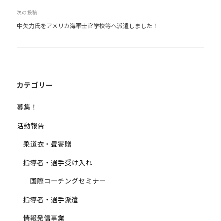
ナ
他
次の投稿
ビ
分
中矢力氏をアメリカ海軍士官学校等へ派遣しました！
ゲ
野
ー
と
シ
積
ョ
極
的
ン
カテゴリー
な
募集！
交
流
活動報告
を
柔道衣・畳寄贈
図
り
指導者・選手受け入れ
な
国際コーチングセミナー
が
ら
指導者・選手派遣
、
情報発信事業
柔