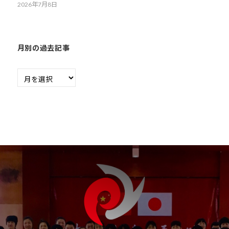
ま
2026年7月8日
い
り
ま
月別の過去記事
す
。
月
別
の
過
去
記
事