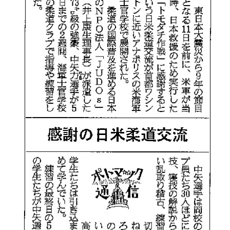
o
U
J
u
D
U
-
O
D
j
s
O
u
は
d
s
、
o
世
s
界
@
各
b
国
O
・
z
地
J
域
H
で
8
選
手
、
青