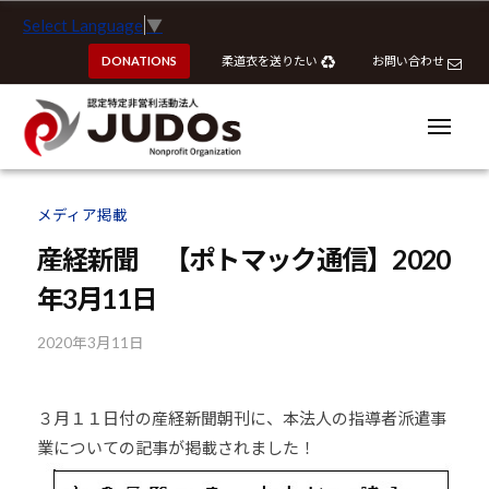
ー
認
コ
Select Language
▼
定
ン
特
DONATIONS
柔道衣を送りたい
お問い合わせ
テ
定
ン
非
ツ
メ
営
ニ
へ
ュ
利
ー
認
認
ス
活
定
定
メディア掲載
動
キ
特
特
法
ッ
産経新聞 【ポトマック通信】2020
定
定
人
プ
非
年3月11日
J
非
営
U
営
利
2020年3月11日
b
D
利
y
活
O
活
k
動
s
３月１１日付の産経新聞朝刊に、本法人の指導者派遣事
動
o
法
業についての記事が掲載されました！
u
法
人
h
J
人