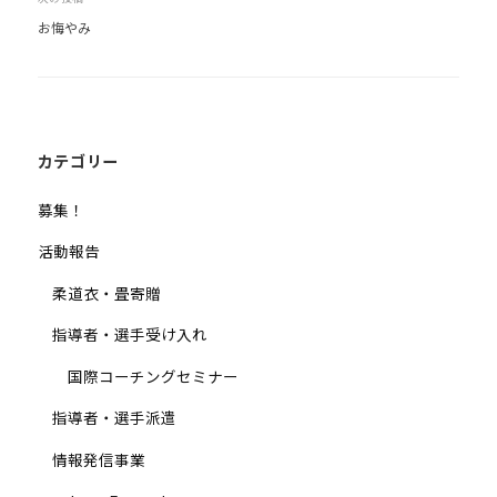
ビ
少
お悔やみ
ゲ
年
ー
の
シ
育
ョ
成
支
ン
カテゴリー
援
募集！
を
行
活動報告
い
柔道衣・畳寄贈
、
各
指導者・選手受け入れ
種
国際コーチングセミナー
ス
ポ
指導者・選手派遣
ー
情報発信事業
ツ
・