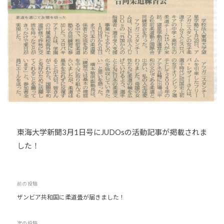
o
U
J
u
D
U
-
O
D
j
s
O
u
は
d
s
、
o
世
s
界
@
各
b
国
O
東海大学新聞3月1日号にJUDOsの活動記事が掲載されま
・
z
した！
地
J
域
H
で
8
選
投
前の投稿
手
ザンビア共和国に柔道畳が届きました！
稿
、
ナ
青
次の投稿