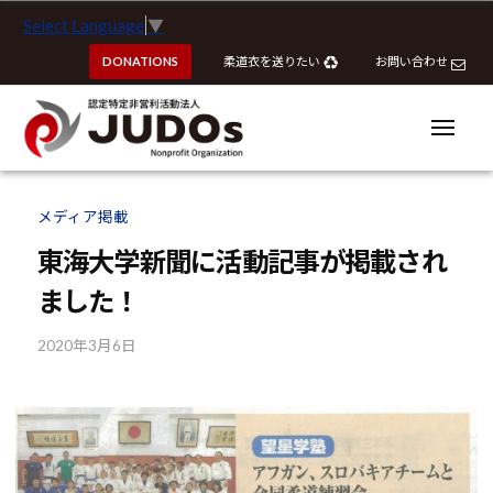
ー
認
コ
Select Language
▼
定
ン
特
DONATIONS
柔道衣を送りたい
お問い合わせ
テ
定
ン
非
ツ
メ
営
ニ
へ
ュ
利
ー
認
認
ス
活
定
定
メディア掲載
動
キ
特
特
法
ッ
東海大学新聞に活動記事が掲載され
定
定
人
プ
非
ました！
J
非
営
U
営
利
2020年3月6日
b
D
利
y
活
O
活
k
動
s
動
o
法
u
法
人
h
J
人