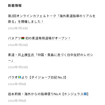
道
新着情報
お
第2回オンラインカフェ & トーク「海外柔道指導のリアルを
よ
語る」を開催しました！
び
2026年7月30日
ス
ポ
バヌアツ
初の柔道専用道場がオープン！
ー
2026年7月28日
ツ
を
柔道・井上康生氏「中国・青島に息づく日中友好のレガシ
通
ー」
じ
2026年7月28日
た
多
パラオ
より【ダイジョーブ日記 No.3】
様
2026年7月8日
性
あ
岩本莉樹・海外からの指導便りNo.4【ホンジュラス
】
る
2026年7月8日
社