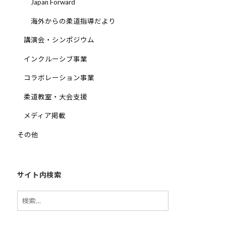
Japan Forward
他
海外からの柔道指導だより
分
野
講演会・シンポジウム
と
インクルーシブ事業
積
極
コラボレーション事業
的
柔道教室・大会支援
な
交
メディア掲載
流
その他
を
図
り
な
サイト内検索
が
検
ら
索:
、
柔