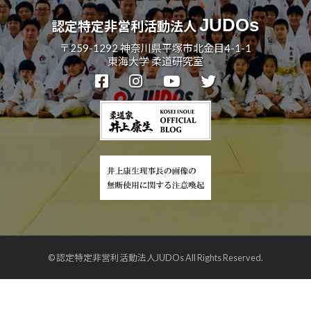
ま
い
JUDOs
認定特定非営利活動法人
り
〒259-1292 神奈川県平塚市北金目4-1-1
ま
東海大学 柔道研究室
す
。
© 認定特定非営利活動法人JUDOs All Rights Reserved.