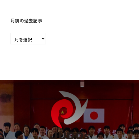
会
の
月別の過去記事
実
現
月
と
別
世
の
界
過
平
去
和
記
の
事
構
築
に
尽
く
し
て