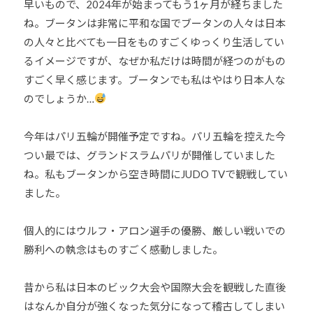
早いもので、2024年が始まってもう1ヶ月が経ちました
他
ね。ブータンは非常に平和な国でブータンの人々は日本
分
の人々と比べても一日をものすごくゆっくり生活してい
野
るイメージですが、なぜか私だけは時間が経つのがもの
と
すごく早く感じます。ブータンでも私はやはり日本人な
積
のでしょうか…
極
的
今年はパリ五輪が開催予定ですね。パリ五輪を控えた今
な
交
つい最では、グランドスラムパリが開催していました
流
ね。私もブータンから空き時間にJUDO TVで観戦してい
を
ました。
図
り
個人的にはウルフ・アロン選手の優勝、厳しい戦いでの
な
勝利への執念はものすごく感動しました。
が
ら
昔から私は日本のビック大会や国際大会を観戦した直後
、
はなんか自分が強くなった気分になって稽古してしまい
柔