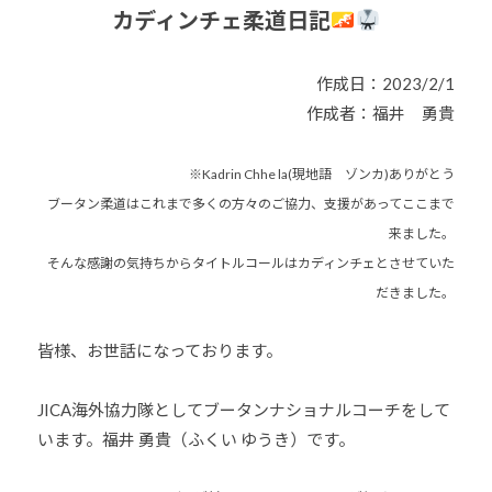
カディンチェ柔道日記
少
年
の
作成日：2023/2/1
育
作成者：福井 勇貴
成
支
※Kadrin Chhe la(現地語 ゾンカ)ありがとう
援
ブータン柔道はこれまで多くの方々のご協力、支援があってここまで
を
来ました。
行
そんな感謝の気持ちからタイトルコールはカディンチェとさせていた
い
だきました。
、
各
種
皆様、お世話になっております。
ス
ポ
JICA海外協力隊としてブータンナショナルコーチをして
ー
います。福井 勇貴（ふくい ゆうき）です。
ツ
・