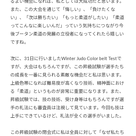
るよい機会になれば、私としては大成功だと思います。
また、この大会を通じて「悔しい」、「負けたくな
い」、「次は勝ちたい」「もっと柔道がしたい」「柔道
ってこんなに楽しいんだ」っていう気持ちにつながり今
後ブータン柔道の発展の立役者になってくれたら嬉しい
ですね。
次に、31日に行いましたWinter Judo Color belt Testで
すが、大会はもちろんですが、この昇級試験が選手たち
の成長を一番に見られる素敵な機会だと私は思います。
上級色帯になれば難易度が高くなり技術、精神面におけ
る「柔道」というものが非常に重要になります。また、
昇級試験では、技の技術、受け身等はもちろんですが選
手の礼法にも審査員は注視して見ています。今回も技は
上手にできているけど、礼法が全くの選手がいました。
この昇級試験の閉会式に私は全員に対して「なぜ私たち