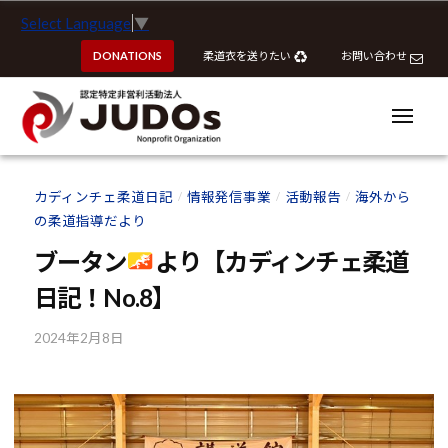
ー
認
コ
Select Language
▼
定
ン
特
DONATIONS
柔道衣を送りたい
お問い合わせ
テ
定
ン
非
ツ
メ
営
ニ
へ
ュ
利
ー
認
認
ス
活
定
定
カディンチェ柔道日記
情報発信事業
活動報告
海外から
動
/
/
/
キ
特
特
の柔道指導だより
法
ッ
定
定
人
プ
ブータン
より【カディンチェ柔道
非
J
非
営
日記！No.8】
U
営
利
D
利
2024年2月8日
b
活
O
活
y
動
s
動
k
法
o
法
人
u
J
人