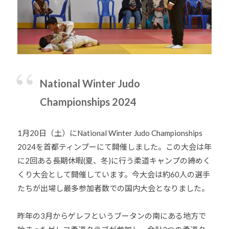
会
の
実
現
と
世
National Winter Judo
界
Championships 2024
平
和
の
1月20日（土）にNational Winter Judo Championships
構
2024を首都ティンプーにて開催しました。この大会は年
築
に2回ある長期休暇(夏、冬)に行う柔道キャンプの締めく
に
くり大会として開催しています。今大会は約60人の選手
尽
たちが出場し最多参加者数での国内大会となりました。
く
し
昨年の3月からゲレフというブータンの南にある地方で
て