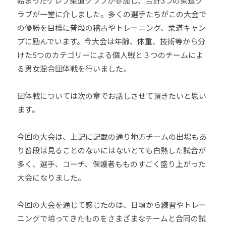
始まったゲレフ柔道クラブが参加し、合計3つの柔道ク
ま
い
ラブが一堂に介しました。多くの選手たちがこの大会で
り
の優勝を目標に普段の稽古やトレーニング、柔道キャン
ま
プに励んでいます。今大会は年齢、体重、技術等から分
す
けた5つのカテゴリーによる個人戦と３つのチームによ
。
る男女混合団体戦を行いました。
団体戦については次の章でお話しさせて頂きたいと思い
ます。
今回の大会は、上記に記載の通り地方チームの出場もあ
り普段は見ることのないにはないとても白熱した試合が
多く、選手、コーチ、保護者もものすごく盛り上がった
大会になりました。
今回の大会を通じて感じたのは、日頃から練習やトレー
ニングで培ってきたものをさまざまなチームと合同の試