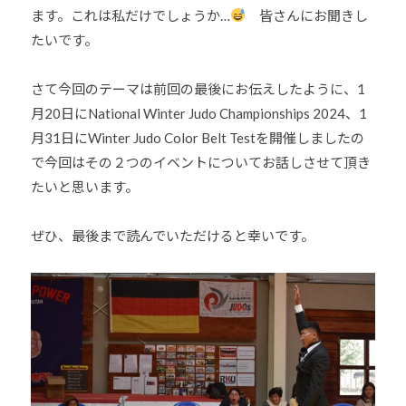
ます。これは私だけでしょうか…
皆さんにお聞きし
道
たいです。
お
よ
び
さて今回のテーマは前回の最後にお伝えしたように、1
ス
月20日にNational Winter Judo Championships 2024、1
ポ
月31日にWinter Judo Color Belt Testを開催しましたの
ー
で今回はその２つのイベントについてお話しさせて頂き
ツ
たいと思います。
を
通
ぜひ、最後まで読んでいただけると幸いです。
じ
た
多
様
性
あ
る
社