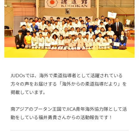
h
U
J
o
D
U
u
O
D
-
s
O
j
は
u
s
、
d
世
o
界
s
各
@
国
JUDOsでは、海外で柔道指導者として活躍されている
b
・
方々の声をお届けする「海外からの柔道指導だより」を
O
地
掲載しています。
z
域
J
で
H
南アジアのブータン王国でJICA青年海外協力隊として活
選
8
動をしている福井勇貴さんからの活動報告です！
手
、
青