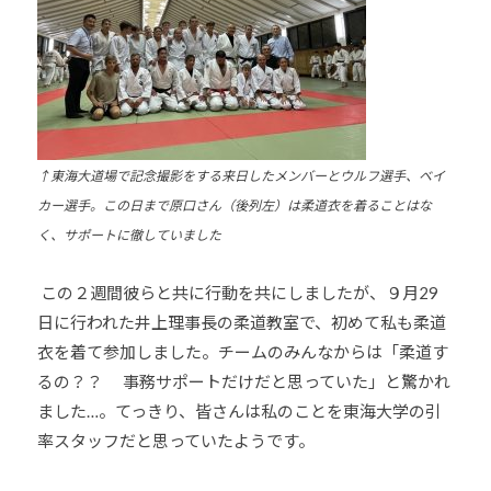
ま
い
り
ま
す
。
↑
東海大道場で記念撮影をする来日したメンバーとウルフ選手、ベイ
カー選手。この日まで原口さん（後列左）は柔道衣を着ることはな
く、サポートに徹していました
この２週間彼らと共に行動を共にしましたが、９月29
日に行われた井上理事長の柔道教室で、初めて私も柔道
衣を着て参加しました。チームのみんなからは「柔道す
るの？？ 事務サポートだけだと思っていた」と驚かれ
ました…。てっきり、皆さんは私のことを東海大学の引
率スタッフだと思っていたようです。