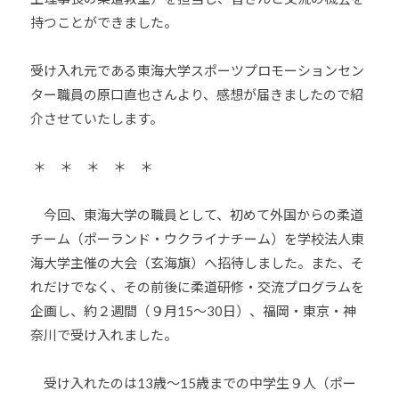
少
持つことができました。
年
の
受け入れ元である東海大学スポーツプロモーションセン
育
ター職員の原口直也さんより、感想が届きましたので紹
成
介させていたします。
支
援
＊ ＊ ＊ ＊ ＊
を
行
今回、東海大学の職員として、初めて外国からの柔道
い
チーム（ポーランド・ウクライナチーム）を学校法人東
、
各
海大学主催の大会（玄海旗）へ招待しました。また、そ
種
れだけでなく、その前後に柔道研修・交流プログラムを
ス
企画し、約２週間（９月15〜30日）、福岡・東京・神
ポ
奈川で受け入れました。
ー
ツ
受け入れたのは13歳〜15歳までの中学生９人（ポー
・