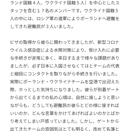
ランド国籍４人、ウクライナ国籍５人）を中心としたス
他
タッフを含む１７名のメンバーです。ウクライナ国籍５
分
人の中には、ロシア軍の進軍によりポーランドへ避難を
野
してきた避難民が３人いました。
と
積
ビザの取得から彼らに関わってきましたが、新型コロナ
極
的
ウイルス感染症による水際対策により、受け入れに必要
な
な手続きが非常に多く、来日するまで様々な課題があり
交
ましたが、必ず日本に入国させなくてはとチームの代表
流
と細目にコンタクトを取りながら手続きを行いました。
を
実際にポーランド・ウクライナチームを空港で出迎えた
図
際、ホっとした気持ちになりました。彼らが到着ゲート
り
から出てくるまでの私の心境は、自然に接しようと思い
な
ながらも、どうしても避難民の彼らとどの様に接すれば
が
いいのか、どんな言葉をかけてあげればよいのかとばか
ら
り考えてしまい戸惑っていました。しかし、ゲートから
、
出てきたチームの雰囲気はとても明るく、改めて名簿と
柔