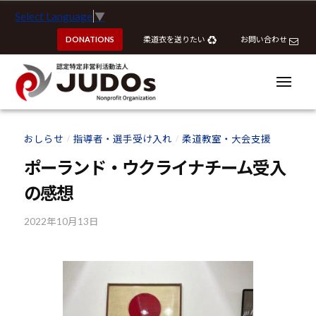
ー
認
コ
Select Language
▼
定
ン
特
DONATIONS
柔道衣を送りたい
お問い合わせ
テ
定
ン
非
ツ
メ
営
ニ
へ
ュ
利
ー
認
認
ス
活
定
定
おしらせ
指導者・選手受け入れ
柔道教室・大会支援
動
/
/
キ
特
特
法
ッ
ポーランド・ウクライナチーム受入
定
定
人
プ
非
の感想
J
非
営
U
営
利
2022年10月13日
b
D
利
y
活
O
活
k
動
s
動
o
法
u
法
人
h
J
人