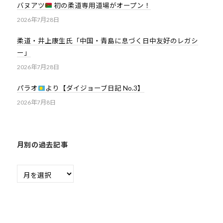
バヌアツ
初の柔道専用道場がオープン！
2026年7月28日
柔道・井上康生氏「中国・青島に息づく日中友好のレガシ
ー」
2026年7月28日
パラオ
より【ダイジョーブ日記 No.3】
2026年7月8日
月別の過去記事
月
別
の
過
去