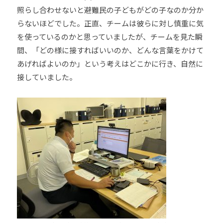
照らし合わせないと避難民の子どもがどの子なのか分か
道
らないほどでした。正直、チームは彼らに対し慎重に気
お
よ
を使っているのかと思っていましたが、チームを見た瞬
び
間、「どの様に接すればいいのか、どんな言葉をかけて
ス
あげればよいのか」という考えはどこかに行き、自然に
ポ
接していました。
ー
ツ
を
通
じ
た
多
様
性
あ
る
社