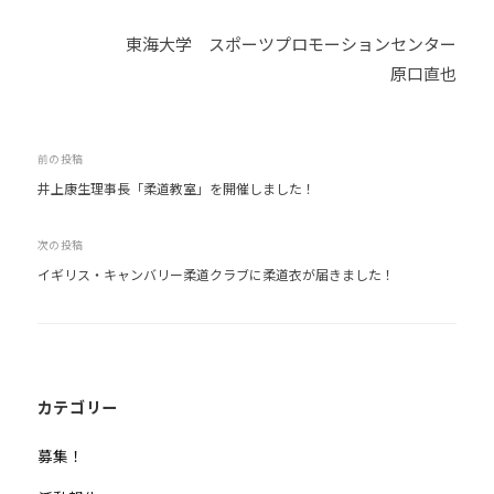
東海大学 スポーツプロモーションセンター
原口直也
投
前の投稿
井上康生理事長「柔道教室」を開催しました！
稿
ナ
次の投稿
ビ
イギリス・キャンバリー柔道クラブに柔道衣が届きました！
ゲ
ー
シ
ョ
ン
カテゴリー
募集！