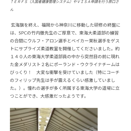
↑
ＥＲＦＳ（入国者健康管理システム）やＶＩＳＡ申請を行う原口さ
会
ん
の
実
玄海旗を終え、福岡から神奈川に移動した研修の終盤に
現
は、SPCの竹内徹先生のご厚意で、東海大柔道部の練習
と
の合間にウルフ・アロン選手とベイカー茉秋選手をゲス
世
トにサプライズ柔道教室を開催してくださいました。約
界
１４０人の東海大学柔道部員の中から突然目の前に現れ
平
た金メダリスト２名にポーランド・ウクライナチームは
和
びっくり！ 大変な衝撃を受けていました（特にコーチ
の
のフィリップ先生は手が震えるくらい感激していまし
構
築
た。）。憧れの選手が多く所属する東海大学の道場に立
に
つことができ、大感激だったようです。
尽
く
し
て