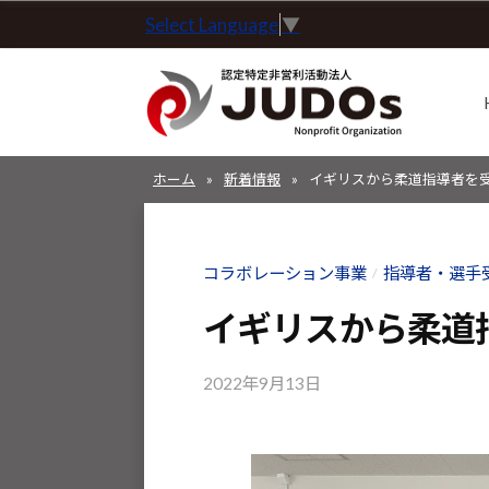
コ
Select Language
▼
定
ン
特
テ
定
ン
非
ツ
営
認
認
へ
利
ホーム
»
新着情報
»
イギリスから柔道指導者を
定
定
ス
活
特
特
動
キ
定
定
法
コラボレーション事業
指導者・選手
/
ッ
非
非
人
プ
営
イギリスから柔道
J
営
利
U
利
活
2022年9月13日
b
D
活
動
y
O
動
法
k
s
o
人
法