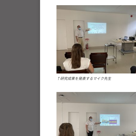
ツ
を
通
じ
た
多
様
性
あ
↑研究成果を発表するマイク先生
る
社
会
の
実
現