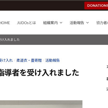
DONATION
HOME
JUDOsとは
組織案内
活動報告
協力者
受け入れました
受け入れ
柔道衣・畳寄贈
活動報告
/
/
指導者を受け入れました