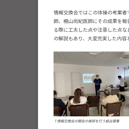
流
を
情報交換会ではこの体操の考案者
図
師、柵山尚紀医師にその成果を報
り
る際に工夫した点や注意した点な
な
の解説もあり、大変充実した内容
が
ら
、
柔
道
お
よ
び
ス
ポ
↑情報交換会の開会の挨拶を行う紙谷理事
ー