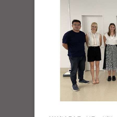
u
J
人
h
U
J
o
D
U
u
O
-
D
s
j
O
は
u
s
、
d
世
o
界
s
各
@
国
b
・
O
z
地
J
域
H
で
8