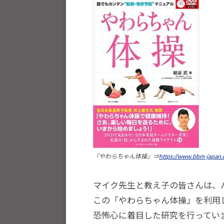
種
ス
ポ
ー
ツ
・
他
分
野
と
積
『やわらちゃん体操』⇒
https://www.bbm-japan.
極
的
マイク先生と教え子の皆さんは、
な
この「やわらちゃん体操」を利用
交
恐怖心に着目した研究を行ってい