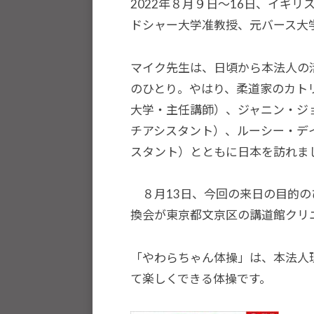
選
2022年８月９日～16日、イギ
手
ドシャー大学准教授、元バース大
、
青
マイク先生は、日頃から本法人の
少
のひとり。やはり、柔道家のカト
年
大学・主任講師）、ジャニン・ジ
の
チアシスタント）、ルーシー・デ
育
スタント）とともに日本を訪れま
成
支
８月13日、今回の来日の目的の
援
換会が東京都文京区の講道館クリ
を
行
「やわらちゃん体操」は、本法人
い
て楽しくできる体操です。
、
各