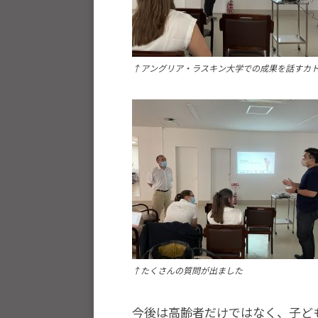
と
世
界
平
↑アングリア・ラスキン大学での成果を話すカ
和
の
構
築
に
尽
く
し
て
↑たくさんの質問が出ました
ま
い
今後は高齢者だけではなく、子ど
り