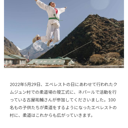
U
J
h
D
o
U
O
u
D
s
-
O
は
j
s
、
u
世
d
o
界
s
各
@
国
b
・
O
地
2022年5月29日、エベレストの日にあわせて行われたク
z
域
ムジュン村での柔道場の竣工式に、ネパールで活動を行
J
で
っている
古屋祐輔さんが参加してくださいました。100
H
選
名もの子供たちが柔道をするようになったエベレストの
8
手
村に、柔道はこれからも広がっていきます。
、
青