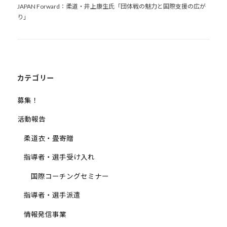
ゲ
JAPAN Forward：柔道・井上康生氏「団体戦の魅力と国際支援の広が
ー
り」
シ
ョ
ン
カテゴリー
募集！
活動報告
柔道衣・畳寄贈
指導者・選手受け入れ
国際コーチングセミナー
指導者・選手派遣
情報発信事業