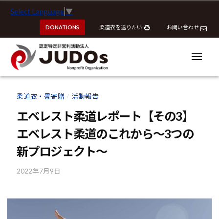
ー
認
コ
Select Language
▼
定
ン
特
DONATIONS
柔道衣を送りたい
お問い合わせ
テ
定
ン
非
ツ
メ
営
ニ
へ
ュ
利
ー
認
認
ス
活
定
定
柔道衣・畳寄贈
活動報告
動
/
キ
特
特
法
ッ
エベレスト柔道レポート【その3】
定
定
人
プ
非
エベレスト柔道のこれから～3つの
J
非
営
U
営
新プロジェクト～
利
D
利
活
O
2022年7月9日
b
活
動
s
y
動
法
k
法
人
o
J
人
u