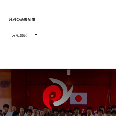
月別の過去記事
月
別
の
過
去
記
事