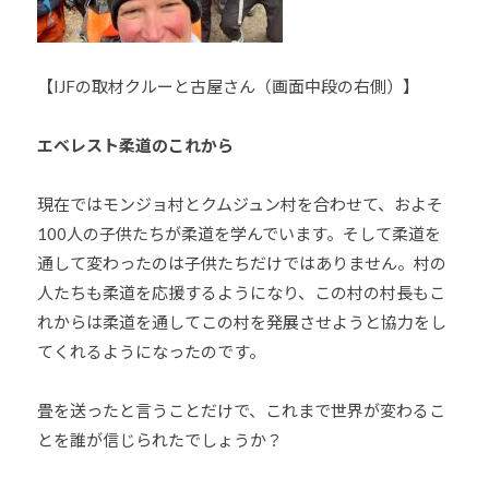
他
分
野
【IJFの取材クルーと古屋さん（画面中段の右側）】
と
積
エベレスト柔道のこれから
極
的
現在ではモンジョ村とクムジュン村を合わせて、およそ
な
100人の子供たちが柔道を学んでいます。そして柔道を
交
通して変わったのは子供たちだけではありません。村の
流
人たちも柔道を応援するようになり、この村の村長もこ
を
れからは柔道を通してこの村を発展させようと協力をし
図
り
てくれるようになったのです。
な
が
畳を送ったと言うことだけで、これまで世界が変わるこ
ら
とを誰が信じられたでしょうか？
、
柔