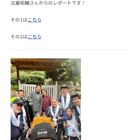
古屋祐輔さんからのレポートです！
少
年
その1は
こちら
の
育
その2は
こちら
成
支
援
を
行
い
、
各
種
ス
ポ
ー
ツ
・