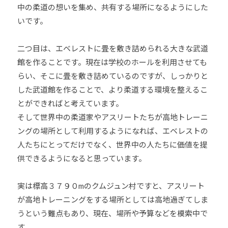
ま
中の柔道の想いを集め、共有する場所になるようにした
い
いです。
り
ま
二つ目は、エベレストに畳を敷き詰められる大きな武道
す
館を作ることです。現在は学校のホールを利用させても
。
らい、そこに畳を敷き詰めているのですが、しっかりと
した武道館を作ることで、より柔道する環境を整えるこ
とができればと考えています。
そして世界中の柔道家やアスリートたちが高地トレーニ
ングの場所として利用するようになれば、エベレストの
人たちにとってだけでなく、世界中の人たちに価値を提
供できるようになると思っています。
実は標高３７９０mのクムジュン村ですと、アスリート
が高地トレーニングをする場所としては高地過ぎてしま
うという難点もあり、現在、場所や予算などを模索中で
す。