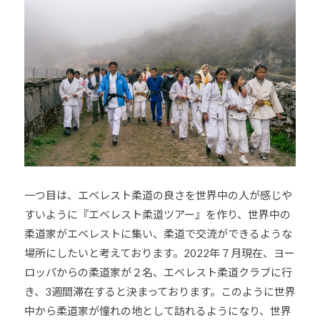
会
の
実
現
と
世
界
平
和
の
一つ目は、エベレスト柔道の良さを世界中の人が感じや
構
築
すいように『エベレスト柔道ツアー』を作り、世界中の
に
柔道家がエベレストに集い、柔道で交流ができるような
尽
場所にしたいと考えております。2022年７月現在、ヨー
く
ロッパからの柔道家が２名、エベレスト柔道クラブに行
し
き、3週間滞在すると決まっております。このように世界
て
中から柔道家が憧れの地として訪れるようになり、世界