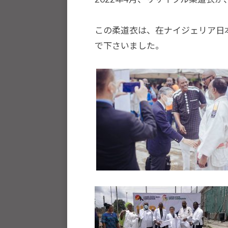
選
H
手
8
この柔道衣は、在ナイジェリア日
、
で下さいました。
青
少
年
の
育
成
支
援
を
行
い
、
各