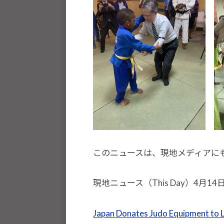
流
を
図
り
な
が
ら
、
柔
道
お
このニュースは、現地メディアに
よ
び
現地ニュース（This Day）4月14
ス
ポ
Japan Donates Judo Equipment to L
ー