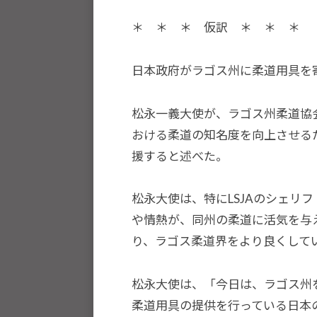
ツ
＊ ＊ ＊ 仮訳 ＊ ＊ ＊
を
通
日本政府がラゴス州に柔道用具を
じ
た
松永一義大使が、ラゴス州柔道協会
多
おける柔道の知名度を向上させる
様
援すると述べた。
性
あ
松永大使は、特にLSJAのシェリ
る
や情熱が、同州の柔道に活気を与
社
り、ラゴス柔道界をより良くして
会
の
実
松永大使は、「今日は、ラゴス州
現
柔道用具の提供を行っている日本