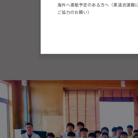
海外へ渡航予定のある方へ（柔道衣運搬
稿
ま
ご協力のお願い）
す
ナ
。
ビ
ゲ
ー
シ
ョ
ン