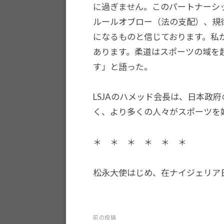
と
に過ぎません。このパートナーシ
世
ルールオブロー（法の支配）、規
界
になるものと信じております。私
平
あります。柔道はスポーツの域を
和
す」と語った。
の
構
LSJAのハメッド会長は、日本政
築
く、より多くの人々がスポーツを
に
尽
＊ ＊ ＊ ＊ ＊ ＊
く
し
松永大使はじめ、在ナイジェリア
て
ま
い
投
前の投稿
り