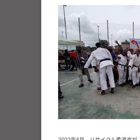
k
J
人
o
U
J
u
D
h
U
O
o
D
s
u
O
は
-
s
、
j
世
u
界
d
o
各
s
国
@
・
b
地
O
域
z
で
J
2022年4月、リサイクル柔道衣が