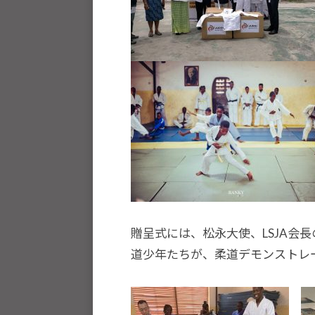
種
ス
ポ
ー
ツ
・
他
分
野
と
積
贈呈式には、松永大使、LSJA会
極
道少年たちが、柔道デモンストレ
的
な
交