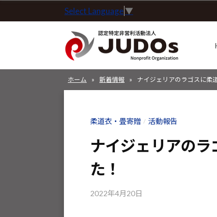
コ
Select Language
▼
定
ン
特
テ
定
ン
非
ツ
営
認
認
へ
利
ホーム
»
新着情報
»
ナイジェリアのラゴスに柔
定
定
ス
活
特
特
動
キ
定
定
法
柔道衣・畳寄贈
活動報告
/
ッ
非
非
人
プ
営
ナイジェリアのラ
J
営
利
U
利
た！
活
D
活
動
O
2022年4月20日
b
動
法
s
y
人
法